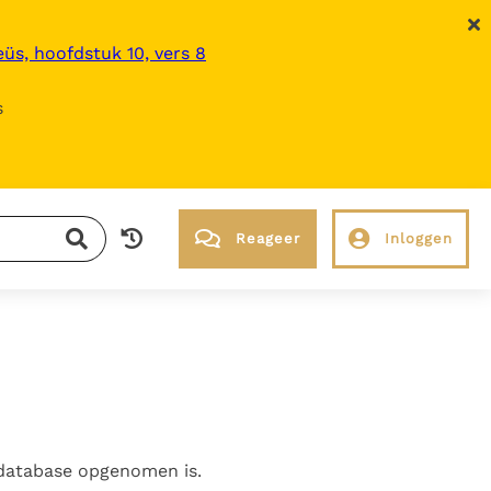
üs, hoofdstuk 10, vers 8
s
Reageer
Inloggen
RK Documenten stelt heel veel belangrijke
kerkelijke documenten van de Rooms
Katholieke Kerk in het Nederlands
beschikbaar en is volledig afhankelijk van
donaties.
 database opgenomen is.
Ik help mee!