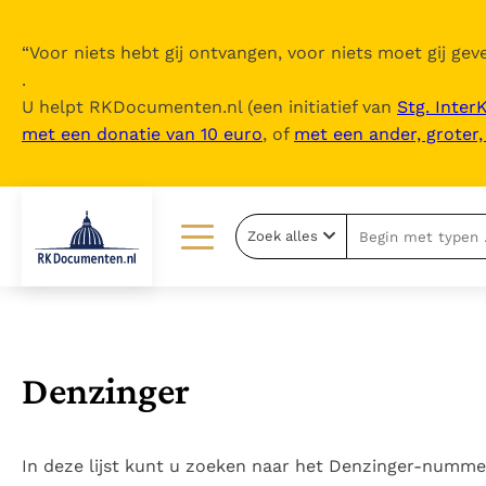
“
Voor niets hebt gij ontvangen, voor niets moet gij geve
.
U helpt RKDocumenten.nl (een initiatief van
Stg. Inter
met een donatie van 10 euro
, of
met een ander, groter
Zoek alles
Lezen
Over ons
Documenten
Over RK Documenten
Bijbel
Meedoen
Denzinger
Thema’s
Doneren
Berichten
Nieuwsbrief
In deze lijst kunt u zoeken naar het Denzinger-numme