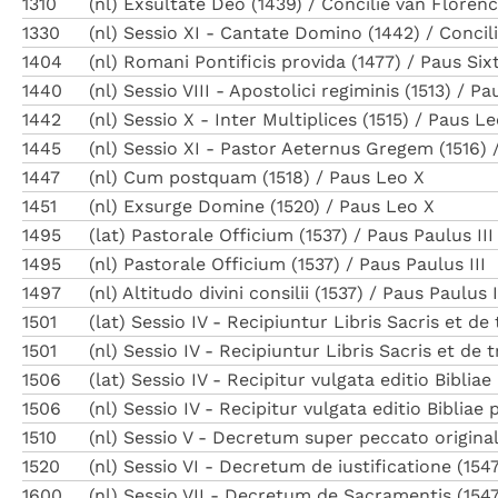
1310
(nl) Exsultate Deo (1439) / Concilie van Floren
1330
(nl) Sessio XI - Cantate Domino (1442) / Concil
1404
(nl) Romani Pontificis provida (1477) / Paus Six
1440
(nl) Sessio VIII - Apostolici regiminis (1513) / 
1442
(nl) Sessio X - Inter Multiplices (1515) / Paus 
1445
(nl) Sessio XI - Pastor Aeternus Gregem (1516) 
1447
(nl) Cum postquam (1518) / Paus Leo X
1451
(nl) Exsurge Domine (1520) / Paus Leo X
1495
(lat) Pastorale Officium (1537) / Paus Paulus III
1495
(nl) Pastorale Officium (1537) / Paus Paulus III
1497
(nl) Altitudo divini consilii (1537) / Paus Paulus I
1501
(lat) Sessio IV - Recipiuntur Libris Sacris et d
1501
(nl) Sessio IV - Recipiuntur Libris Sacris et de 
1506
(lat) Sessio IV - Recipitur vulgata editio Bib
1506
(nl) Sessio IV - Recipitur vulgata editio Bibli
1510
(nl) Sessio V - Decretum super peccato original
1520
(nl) Sessio VI - Decretum de iustificatione (154
1600
(nl) Sessio VII - Decretum de Sacramentis (1547