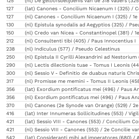
125
(nl) De geloofsbelijdenis van de 318 vaders (325
127
(lat) Canones - Concilium Nicaenum I (325) / 
127
(nl) Canones - Concilium Nicaenum I (325) / 1e
130
(nl) Epistula synodalis ad Aegyptios (325) / Pse
150
(nl) Credo van Nicea - Constantinopel (381) / 1
212
(nl) Consultenti tibi (405) / Paus Innocentius I
238
(nl) Indiculus (577) / Pseudo Celestinus
250
(nl) Epistula II Cyrilli Alexandrini ad Nestorium
290
(nl) Lectis dilectionis tuae - Tomus I Leonis (4
300
(nl) Sessio V - Definitio de duabus naturis Chri
317
(nl) Promisse me memini - Tomus II Leonis (458
356
(lat) Exordium pontificatus mei (496) / Paus An
356
(nl) Exordium pontificatus mei (496) / Paus Ana
370
(nl) Canones (2e Synode van Orange) (529) / 2
416
(lat) Inter Innumeras Sollicitudines (553) / Vigi
421
(lat) Sessio VIII - Canones (553) / Concilium C
421
(nl) Sessio VIII - Canones (553) / 2e Concilie v
542
(lat) Consideranti mihi ad imperatores (680) / 