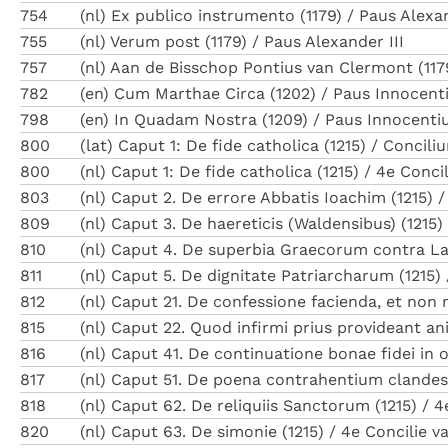
754
(nl) Ex publico instrumento (1179) / Paus Alexan
755
(nl) Verum post (1179) / Paus Alexander III
757
(nl) Aan de Bisschop Pontius van Clermont (1179
782
(en) Cum Marthae Circa (1202) / Paus Innocentiu
798
(en) In Quadam Nostra (1209) / Paus Innocentius
800
(lat) Caput 1: De fide catholica (1215) / Concil
800
(nl) Caput 1: De fide catholica (1215) / 4e Conc
803
(nl) Caput 2. De errore Abbatis Ioachim (1215) 
809
(nl) Caput 3. De haereticis (Waldensibus) (1215
810
(nl) Caput 4. De superbia Graecorum contra Lat
811
(nl) Caput 5. De dignitate Patriarcharum (1215)
812
(nl) Caput 21. De confessione facienda, et non
815
(nl) Caput 22. Quod infirmi prius provideant a
816
(nl) Caput 41. De continuatione bonae fidei in 
817
(nl) Caput 51. De poena contrahentium clandest
818
(nl) Caput 62. De reliquiis Sanctorum (1215) / 
820
(nl) Caput 63. De simonie (1215) / 4e Concilie 