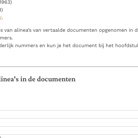
1963)
Paus in Pavia: St.
koninkrijk te
als een taak"
groeit stilletjes door
3)
Augustinus toont ons de
herkennen
De mystiek. De
liefde, niet door
r
.
noodzaak om "naar het
mystieke
dwang
innerlijk" toe te keren.
verschijnselen en de
 van alinea’s van vertaalde documenten opgenomen in de
heiligheid
mers.
derlijk nummers en kun je het document bij het hoofdstuk
alinea's in de documenten