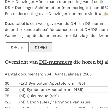
DH = Denzinger Hünermann (nummering vanaf edities 
Denzinger
Gebruiksvoorwaarden
DS = Denzinger Schönmetzer (nummering tot aan 196
Een nadere uitleg over Denzinger-nummers vindt u
hie
Deze tabel is een weergave van de DH- en DS-nummers
de ontbrekende alinea’s/documenten met DH/DS-num
Wanneer je op de documentnaam klikt, zie je de afzon
Overzicht van
DH-nummers
die horen bij 
Aantal documenten: 264 | Aantal alinea's 2565
30
(lat) Symbolum Apostolorum (485)
30
(nl) Symbolum Apostolorum (485)
75
(nl) Quicumque (429)
123
(nl) Canon (314) / 1e Synode van Arles