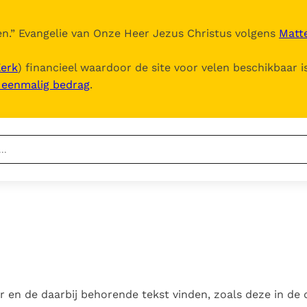
n.
” Evangelie van Onze Heer Jezus Christus volgens
Matte
Kerk
) financieel waardoor de site voor velen beschikbaar i
, eenmalig bedrag
.
Nieuwste
Berichten
Documenten
Het Vaticaan publiceert
een nieuwe Latijnse
5. Het gebed van de
Vaticaanse financiële
uitgave van het Romeins
Kerk
waakhond verliest
In Christus wordt
martyrologium
Paus spreekt het
autonomie
onze honger vervuld
Wereldvoedselprogramma
Leer de kostbare
Paus Leo XIV in Pavia: "De
toe
r en de daarbij behorende tekst vinden, zoals deze in de
parel van Gods
stad is zowel een gave
Gods Koninkrijk