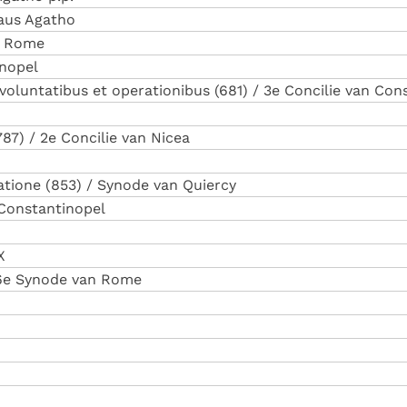
Paus Agatho
n Rome
inopel
o voluntatibus et operationibus (681) / 3e Concilie van Co
(787) / 2e Concilie van Nicea
natione (853) / Synode van Quiercy
 Constantinopel
X
/ 6e Synode van Rome