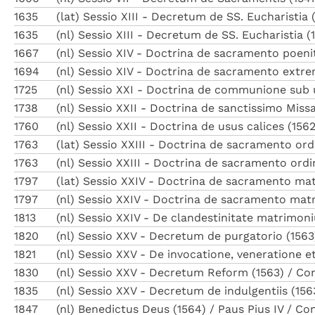
1635
(lat) Sessio XIII - Decretum de SS. Eucharistia
1635
(nl) Sessio XIII - Decretum de SS. Eucharistia (
1667
(nl) Sessio XIV - Doctrina de sacramento poenit
1694
(nl) Sessio XIV - Doctrina de sacramento extrem
1725
(nl) Sessio XXI - Doctrina de communione sub u
1738
(nl) Sessio XXII - Doctrina de sanctissimo Missa
1760
(nl) Sessio XXII - Doctrina de usus calices (156
1763
(lat) Sessio XXIII - Doctrina de sacramento ord
1763
(nl) Sessio XXIII - Doctrina de sacramento ordin
1797
(lat) Sessio XXIV - Doctrina de sacramento mat
1797
(nl) Sessio XXIV - Doctrina de sacramento matr
1813
(nl) Sessio XXIV - De clandestinitate matrimoni
1820
(nl) Sessio XXV - Decretum de purgatorio (1563)
1821
(nl) Sessio XXV - De invocatione, veneratione e
1830
(nl) Sessio XXV - Decretum Reform (1563) / Con
1835
(nl) Sessio XXV - Decretum de indulgentiis (156
1847
(nl) Benedictus Deus (1564) / Paus Pius IV / Con