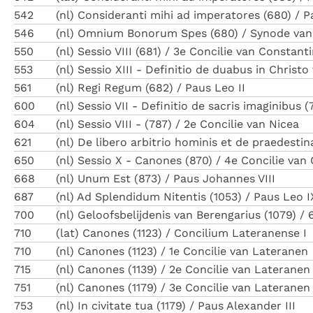
542
(nl) Consideranti mihi ad imperatores (680) / 
546
(nl) Omnium Bonorum Spes (680) / Synode va
550
(nl) Sessio VIII (681) / 3e Concilie van Constant
553
(nl) Sessio XIII - Definitio de duabus in Christ
561
(nl) Regi Regum (682) / Paus Leo II
600
(nl) Sessio VII - Definitio de sacris imaginibus 
604
(nl) Sessio VIII - (787) / 2e Concilie van Nicea
621
(nl) De libero arbitrio hominis et de praedesti
650
(nl) Sessio X - Canones (870) / 4e Concilie van
668
(nl) Unum Est (873) / Paus Johannes VIII
687
(nl) Ad Splendidum Nitentis (1053) / Paus Leo I
700
(nl) Geloofsbelijdenis van Berengarius (1079) 
710
(lat) Canones (1123) / Concilium Lateranense I
710
(nl) Canones (1123) / 1e Concilie van Lateranen
715
(nl) Canones (1139) / 2e Concilie van Lateranen
751
(nl) Canones (1179) / 3e Concilie van Lateranen
753
(nl) In civitate tua (1179) / Paus Alexander III