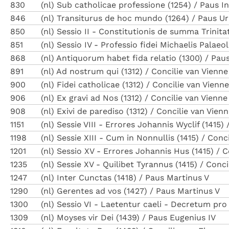
830
(nl) Sub catholicae professione (1254) / Paus I
846
(nl) Transiturus de hoc mundo (1264) / Paus U
850
(nl) Sessio II - Constitutionis de summa Trinita
851
(nl) Sessio IV - Professio fidei Michaelis Palaeo
868
(nl) Antiquorum habet fida relatio (1300) / Paus
891
(nl) Ad nostrum qui (1312) / Concilie van Vienne
900
(nl) Fidei catholicae (1312) / Concilie van Vienne
906
(nl) Ex gravi ad Nos (1312) / Concilie van Vienne
908
(nl) Exivi de parediso (1312) / Concilie van Vien
1151
(nl) Sessie VIII - Errores Johannis Wyclif (1415)
1198
(nl) Sessie XIII - Cum in Nonnullis (1415) / Con
1201
(nl) Sessio XV - Errores Johannis Hus (1415) / 
1235
(nl) Sessie XV - Quilibet Tyrannus (1415) / Conc
1247
(nl) Inter Cunctas (1418) / Paus Martinus V
1290
(nl) Gerentes ad vos (1427) / Paus Martinus V
1300
(nl) Sessio VI - Laetentur caeli - Decretum pro
1309
(nl) Moyses vir Dei (1439) / Paus Eugenius IV