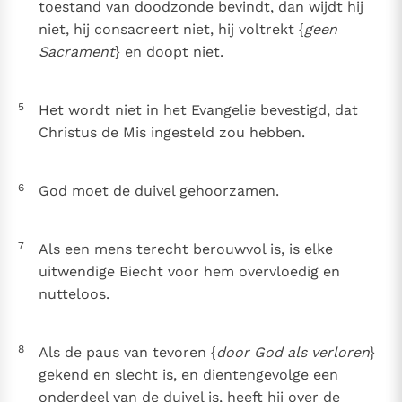
toestand van doodzonde bevindt, dan wijdt hij
Paus Leo XIV in Pavia: "De stad is zowel een gave als
niet, hij consacreert niet, hij voltrekt {
geen
een taak"
Paus in Pavia: St. Augustinus toont ons de noodzaak om
Sacrament
} en doopt niet.
"naar het innerlijk" toe te keren.
RK Documenten stelt heel veel belangrijke
5
Het wordt niet in het Evangelie bevestigd, dat
kerkelijke documenten van de Rooms
Christus de Mis ingesteld zou hebben.
Katholieke Kerk in het Nederlands beschikbaar
en is volledig afhankelijk van donaties.
6
God moet de duivel gehoorzamen.
Ik help mee!
7
Als een mens terecht berouwvol is, is elke
uitwendige Biecht voor hem overvloedig en
nutteloos.
8
Als de paus van tevoren {
door God als verloren
}
gekend en slecht is, en dientengevolge een
onderdeel van de duivel is, heeft hij over de