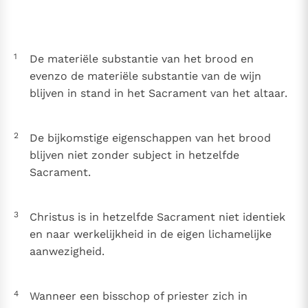
Thema’s
Doneren
Berichten
Nieuwsbrief
1
De materiële substantie van het brood en
Denzinger
Gebruiksvoorwaarden
evenzo de materiële substantie van de wijn
blijven in stand in het Sacrament van het altaar.
Nieuwste Documenten
5. Het gebed van de Kerk
2
In Christus wordt onze honger vervuld
De bijkomstige eigenschappen van het brood
blijven niet zonder subject in hetzelfde
Leer de kostbare parel van Gods koninkrijk te
Sacrament.
herkennen
Gods Koninkrijk groeit stilletjes door liefde, niet door
dwang
De mystiek. De mystieke verschijnselen en de
heiligheid
3
Christus is in hetzelfde Sacrament niet identiek
en naar werkelijkheid in de eigen lichamelijke
Berichten
aanwezigheid.
Het Vaticaan publiceert een nieuwe Latijnse uitgave
van het Romeins martyrologium
Vaticaanse financiële waakhond verliest autonomie
4
Wanneer een bisschop of priester zich in
Paus spreekt het Wereldvoedselprogramma toe