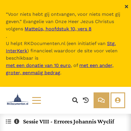
“
Voor niets hebt gij ontvangen, voor niets moet gij
geven.
” Evangelie van Onze Heer Jezus Christus
volgens
Matteüs, hoofdstuk 10, vers 8
.
U helpt RKDocumenten.nl (een initiatief van
Stg.
InterKerk
) financieel waardoor de site voor velen
beschikbaar is
met een donatie van 10 euro
, of
met een ander,
groter, eenmalig bedrag
.
Lezen
Over ons
Sessie VIII - Errores Johannis Wyclif
Documenten
Over RK Documenten
Bijbel
Meedoen