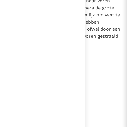
rechtvaardigingen, die door deze naar voren
gebracht en vastgesteld zijn. Immers de grote
apostel Paulus vermaant ons openlijk om vast te
houden aan de tradities, die wij hebben
ontvangen ofwel door een woord ofwel door een
brief
van de Heiligen, die tevoren gestraald
3
hebben.
lees verder