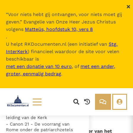
“
Voor niets hebt gij ontvangen, voor niets moet gij
geven.
” Evangelie van Onze Heer Jezus Christus
volgens
Matteüs, hoofdstuk 10, vers 8
10e Zitting - Canones
.
U helpt RKDocumenten.nl (een initiatief van
Stg.
InterKerk
) financieel waardoor de site voor velen
Inhoudsopgave
beschikbaar is
uitklappen
met een donatie van 10 euro
, of
met een ander,
groter, eenmalig bedrag
.
- Canon 1 - De traditie als
richtsnoer van het geloof
- Canon 3 - De verering van de
heilige afbeeldingen
- Canon 11 (10) - De uniciteit van de
menselijke ziel
- Canon 12 / 17 - De vrijheid van de
Lezen
Over ons
leiding van de Kerk
Documenten
Over RK Documenten
- Canon 21 - De voorrang van
Rome onder de patriarchzetels
- Canon 1 - De traditie als richtsnoer van het
Bijbel
Meedoen