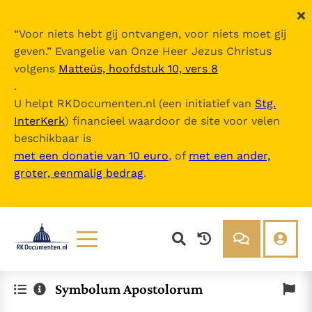
“
Voor niets hebt gij ontvangen, voor niets moet gij
geven.
” Evangelie van Onze Heer Jezus Christus
volgens
Matteüs, hoofdstuk 10, vers 8
.
U helpt RKDocumenten.nl (een initiatief van
Stg.
InterKerk
) financieel waardoor de site voor velen
beschikbaar is
met een donatie van 10 euro
, of
met een ander,
groter, eenmalig bedrag
.
Lezen
Over ons
Symbolum Apostolorum
Documenten
Over RK Documenten
Bijbel
Meedoen