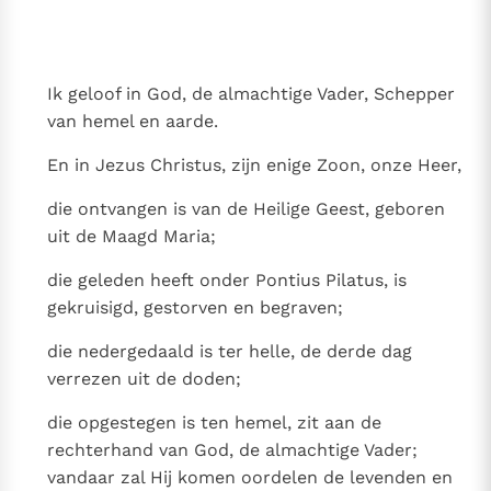
Thema’s
Doneren
Berichten
Nieuwsbrief
Ik geloof in God, de almachtige Vader, Schepper
Denzinger
Gebruiksvoorwaarden
van hemel en aarde.
Nieuwste Documenten
En in Jezus Christus, zijn enige Zoon, onze Heer,
5. Het gebed van de Kerk
die ontvangen is van de Heilige Geest, geboren
In Christus wordt onze honger vervuld
uit de Maagd Maria;
Leer de kostbare parel van Gods koninkrijk te
herkennen
die geleden heeft onder Pontius Pilatus, is
Gods Koninkrijk groeit stilletjes door liefde, niet door
gekruisigd, gestorven en begraven;
dwang
De mystiek. De mystieke verschijnselen en de
heiligheid
die nedergedaald is ter helle, de derde dag
Berichten
verrezen uit de doden;
Het Vaticaan publiceert een nieuwe Latijnse uitgave
die opgestegen is ten hemel, zit aan de
van het Romeins martyrologium
Vaticaanse financiële waakhond verliest autonomie
rechterhand van God, de almachtige Vader;
Paus spreekt het Wereldvoedselprogramma toe
vandaar zal Hij komen oordelen de levenden en