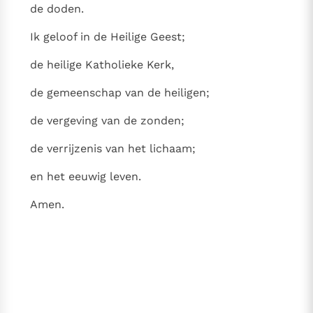
de doden.
Paus Leo XIV in Pavia: "De stad is zowel een gave als
een taak"
Paus in Pavia: St. Augustinus toont ons de noodzaak om
Ik geloof in de Heilige Geest;
"naar het innerlijk" toe te keren.
de heilige Katholieke Kerk,
RK Documenten stelt heel veel belangrijke
kerkelijke documenten van de Rooms
de gemeenschap van de heiligen;
Katholieke Kerk in het Nederlands beschikbaar
de vergeving van de zonden;
en is volledig afhankelijk van donaties.
de verrijzenis van het lichaam;
Ik help mee!
en het eeuwig leven.
Amen.