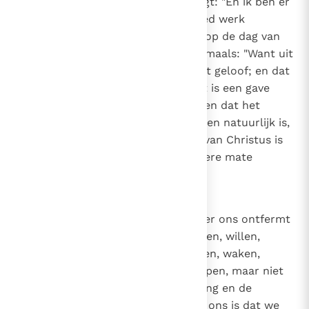
is, want de gezegende Paulus zegt: "En ik ben er
zeker van dat Hij die in u een goed werk
begonnen is, het voleindigen zal op de dag van
Jezus Christus"
(Fil. 1, 6)
. En nogmaals: "Want uit
genade zijt gij behouden door het geloof; en dat
hebt gij niet uit uzelf gedaan, het is een gave
Gods"
(Ef. 2, 8)
. Want zij die stellen dat het
geloof waardoor we in God geloven natuurlijk is,
maken iedereen die van de Kerk van Christus is
afgescheiden per definitie in zekere mate
gelovig.
7
Canon 6
Als iemand zegt dat God zich over ons ontfermt
als we, los van zijn genade, geloven, willen,
verlangen, streven, werken, bidden, waken,
studeren, zoeken, vragen of kloppen, maar niet
belijdt dat het door de nederdaling en de
inspiratie van de Heilige Geest in ons is dat we