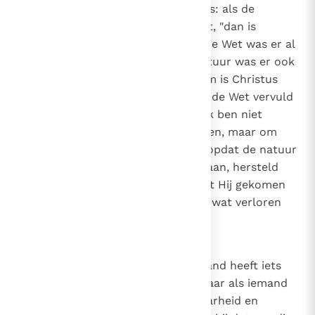
aanbeveelt en ontvangt, natuur is: als de
gerechtigheid uit de natuur komt, "dan is
Christus tevergeefs gestorven". De Wet was er al
en rechtvaardigde niet, en de natuur was er ook
al en rechtvaardigde niet. Daarom is Christus
niet tevergeefs gestorven, opdat de Wet vervuld
zou worden door Hem die zei: "Ik ben niet
gekomen om de Wet te vernietigen, maar om
haar te vervullen"
(Mt. 5, 17)
, en opdat de natuur
die door Adam verloren was gegaan, hersteld
zou worden door Hem die zei dat Hij gekomen
was "om te zoeken en te redden wat verloren
was".
(Lc. 19, 10)
23
Canon 22
Wat goed is voor de mens. Niemand heeft iets
anders dan leugens en zonde. Maar als iemand
ook maar het kleinste beetje waarheid en