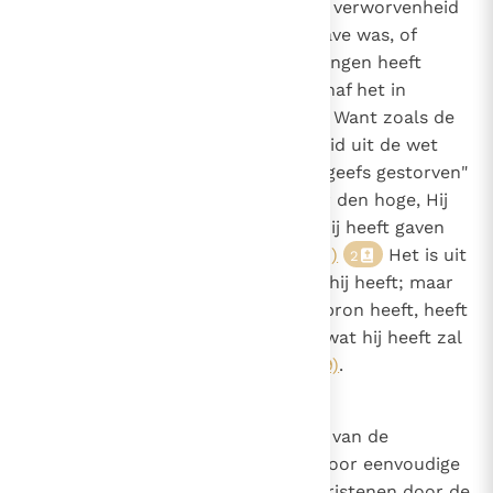
Niemand zal door zijn schijnbare verworvenheid
geëerd worden, alsof het geen gave was, of
veronderstellen dat hij het ontvangen heeft
omdat een boodschap van buitenaf het in
geschrift of in spraak vermeldde. Want zoals de
apostel zegt: "Indien gerechtigheid uit de wet
voortkomt, dan is Christus tevergeefs gestorven"
(Gal. 2, 21)
: "Hij is opgevaren naar den hoge, Hij
heeft gevangenen meegevoerd, Hij heeft gaven
gegeven aan de mensen."
(Ef. 4, 8)
Het is uit
2
deze bron dat iemand heeft wat hij heeft; maar
wie ontkent dat hij het uit deze bron heeft, heeft
het ofwel niet echt, ofwel "zelfs wat hij heeft zal
worden weggenomen"
(Mt. 25, 29)
.
18
Caono 17
Over christelijke moed. De moed van de
heidenen wordt voortgebracht door eenvoudige
hebzucht, maar de moed van Christenen door de