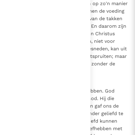
stand houdt: want de takken zijn op zo'n manier
aan de wijnstok dat de wijnstok hen de voeding
geeft die nodig is voor het leven van de takken
en ontvangt niets van hen terug. En daarom zijn
beide - Christus in je hebben en in Christus
blijven - nuttig voor de leerlingen, niet voor
Christus. Want als een tak is afgesneden, kan uit
de levende wortel een andere ontspruiten; maar
wie afgesneden is, kan niet leven zonder de
wortel.
.
3
26
Canon 25
De liefde waarmee we God liefhebben. God
liefhebben is een geschenk van God. Hij die
liefheeft zonder geliefd te worden gaf ons de
gave om van Hem te houden. Zonder geliefd te
zijn, zijn wij geliefd, zodat wij geliefd kunnen
worden. Want de Geest, die wij liefhebben met