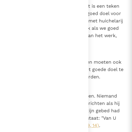
Betreffende de hulp van God. Het is een teken
van goddelijke gunst als we een goed doel voor
ogen hebben en ons niet inlaten met huichelarij
en ongerechtigheid; want zo vaak als we goed
doen, is God in ons en met ons aan het werk,
zodat we dat kunnen doen.
11
Canon 10
De wedergeborenen en de heiligen moeten ook
altijd Gods hulp afsmeken om het goede doel te
bereiken of in het goede te volharden.
12
Canon 11
Betreffende de plicht om te bidden. Niemand
zou een waar gebed tot de Heer richten als hij
niet van Hem het voorwerp van zijn gebed had
ontvangen, zoals er geschreven staat: "Van U
hebben wij U gegeven"
(1 Kron. 29, 14)
.