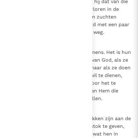
rechtvaardigheid bezit, dan heeft hij dat van die
goddelijke bron waarnaar we, verloren in de
woestijn van deze wereld, moeten zuchten
zodat we, als het ware bevochtigd met een paar
druppels, niet wankelen op onze weg.
24
Canon 23
De wil van God en de wil van de mens. Het is hun
wil die de mensen doen, niet die van God, als ze
doen wat God onwelgevallig is; maar als ze doen
wat ze willen, om de goddelijke wil te dienen,
zelfs als ze doen wat ze willen door het te
wensen, is het niettemin de wil van Hem die
voorbereidt en beveelt wat ze willen.
25
Canon 24
De takken van de wijnstok. De takken zijn aan de
wijnstok zonder iets aan de wijnstok te geven,
maar ontvangen van de wijnstok wat hen in