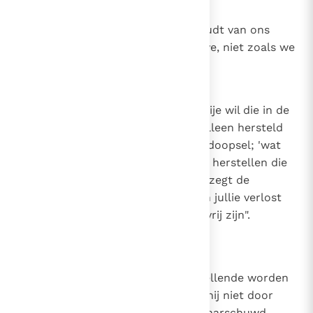
13
Canon 12
Hoe God van ons houdt. God houdt van ons
zoals we zullen zijn door zijn gave, niet zoals we
zijn door onze verdienste.
14
Canon 13
Het herstel van de vrije wil. De vrije wil die in de
eerste mens verwond was, kan alleen hersteld
worden door de genade van het doopsel; 'wat
verloren is gegaan, kan alleen Hij herstellen die
in staat was het te geven'. En zo zegt de
Waarheid zelf: "Wanneer de Zoon jullie verlost
heeft, dan zullen jullie werkelijk vrij zijn".
(Joh. 8, 36)
15
Canon 14
Geen ellendig mens kan uit zijn ellende worden
bevrijd, hoe groot die ook is, als hij niet door
Gods barmhartigheid wordt gewaarschuwd,