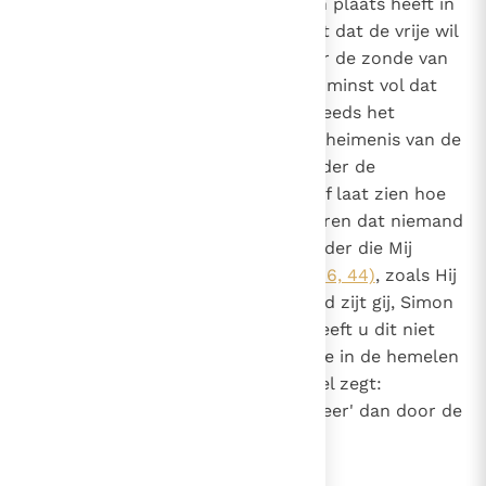
dan is dat een bewijs dat hij geen plaats heeft in
het ware geloof. Want hij ontkent dat de vrije wil
van alle mensen verzwakt is door de zonde van
de eerste mens, of houdt op zijn minst vol dat
die zo is aangetast dat ze nog steeds het
vermogen hebben om zelf het geheimenis van de
eeuwige zaligheid te zoeken zonder de
openbaring van God. De Heer zelf laat zien hoe
tegenstrijdig dit is door te verklaren dat niemand
tot Hem kan komen "tenzij de Vader die Mij
gezonden heeft hem trekt"
(Joh. 6, 44)
, zoals Hij
ook tegen Petrus zegt: "Gezegend zijt gij, Simon
Bar-Jona! Want vlees en bloed heeft u dit niet
geopenbaard, maar mijn Vader die in de hemelen
is"
(Mt. 16, 17)
, en zoals de apostel zegt:
"Niemand kan zeggen 'Jezus is Heer' dan door de
Heilige Geest"
(1 Kor. 12, 3)
.
10
Canon 9