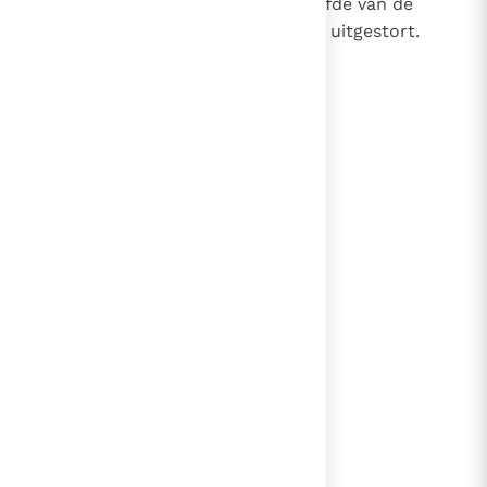
de Vader en de Zoon, heeft de liefde van de
Vader en de Zoon in onze harten uitgestort.
(Rom. 5, 5)
lees verder