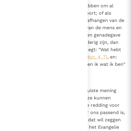
het geloof, de wil of de kracht hebben om al
deze dingen te doen zoals het hoort; of als
iemand de hulp van genade laat afhangen van de
nederigheid of gehoorzaamheid van de mens en
het er niet mee eens is dat het een genadegave
zelf is dat we gehoorzaam en nederig zijn, dan
spreekt hij de apostel tegen die zegt: "Wat hebt
u dat u niet ontvangen hebt?"
(1 Kor. 4, 7)
, en:
"Maar door de genade van God ben ik wat ik ben"
(1 Kor. 15, 10)
.
8
Canon 7
Als iemand beweert dat we een juiste mening
kunnen vormen of een juiste keuze kunnen
maken die betrekking heeft op de redding voor
het eeuwige leven, zoals dat voor ons passend is,
of dat we gered kunnen worden, dat wil zeggen
instemmen met de prediking van het Evangelie