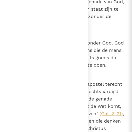
niet kan veiligstellen zonder de genade van God,
dat een geschenk is, hoe zal hij in staat zijn te
herstellen wat hij verloren heeft zonder de
genade van God?
21
Canon 20
De mens kan niets goeds doen zonder God. God
doet veel goede dingen in de mens die de mens
niet doet; maar de mens doet niets goeds dat
God hem niet heeft gegeven om te doen.
22
Canon 21
Natuur en genade. Net zoals de apostel terecht
zegt tegen hen die, omdat ze gerechtvaardigd
wilden worden door de Wet, van de genade
afvielen: "Als de gerechtigheid uit de Wet komt,
dan is Christus tevergeefs gestorven"
(Gal. 2, 21)
,
zo wordt terecht gezegd tegen hen die denken
dat de genade, die het geloof in Christus