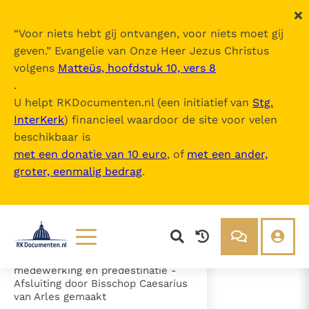
“
Voor niets hebt gij ontvangen, voor niets moet gij
geven.
” Evangelie van Onze Heer Jezus Christus
volgens
Matteüs, hoofdstuk 10, vers 8
Canones (2e Synode van Orange)
.
U helpt RKDocumenten.nl (een initiatief van
Stg.
InterKerk
) financieel waardoor de site voor velen
Inhoudsopgave
beschikbaar is
uitklappen
met een donatie van 10 euro
, of
met een ander,
groter, eenmalig bedrag
.
- a) Voorwoord
- b) Canones
- Artikel 1 - De erfzonde (cann. 1-
2)
- Artikel 2 - De genade (cann. 3-
25)
- c) Genade, menselijke
Lezen
Over ons
medewerking en predestinatie -
Afsluiting door Bisschop Caesarius
Documenten
Over RK Documenten
van Arles gemaakt
- Artikel 2 - De genade (cann. 3-25)
Bijbel
Meedoen