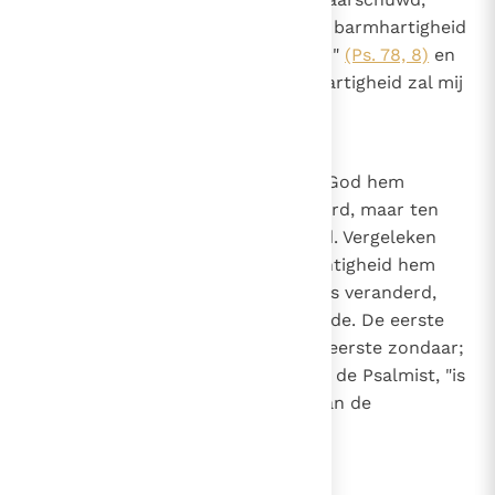
zoals de Psalmist zegt: "Laat uw barmhartigheid
mij snel tegemoet komen, o Heer"
(Ps. 78, 8)
en
nogmaals: "Mijn God, zijn barmhartigheid zal mij
tegemoet komen"
(Ps. 58, 11)
.
16
Canon 15
Vergeleken met de staat waarin God hem
gevormd had, was Adam veranderd, maar ten
kwade, door zijn ongerechtigheid. Vergeleken
met de staat waarin de ongerechtigheid hem
had gebracht, is de gelovige mens veranderd,
maar ten goede, door Gods genade. De eerste
verandering is te danken aan de eerste zondaar;
de tweede "verandering", volgens de Psalmist, "is
te danken aan de rechterhand van de
Allerhoogste"
(Ps. 77, 10)
.
17
Canon 16