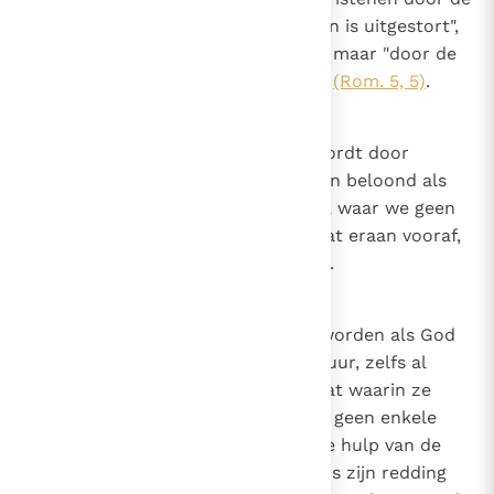
liefde van God die "in onze harten is uitgestort",
niet door vrije wil van onze kant, maar "door de
Heilige Geest die ons gegeven is"
(Rom. 5, 5)
.
19
Canon 18
Dat genade niet voorafgegaan wordt door
verdienste. Goede werken worden beloond als
ze gedaan worden; maar genade, waar we geen
aanspraak op kunnen maken, gaat eraan vooraf,
zodat ze gedaan kunnen worden.
20
Canon 19
Dat een mens alleen gered kan worden als God
genade toont. De menselijke natuur, zelfs al
bleef ze in de ongeschonden staat waarin ze
geschapen werd, zou zichzelf op geen enkele
manier kunnen redden zonder de hulp van de
Schepper; dus aangezien de mens zijn redding