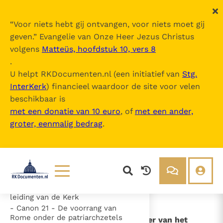
“
Voor niets hebt gij ontvangen, voor niets moet gij
geven.
” Evangelie van Onze Heer Jezus Christus
volgens
Matteüs, hoofdstuk 10, vers 8
10e Zitting - Canones
.
U helpt RKDocumenten.nl (een initiatief van
Stg.
InterKerk
) financieel waardoor de site voor velen
Inhoudsopgave
beschikbaar is
uitklappen
met een donatie van 10 euro
, of
met een ander,
groter, eenmalig bedrag
.
- Canon 1 - De traditie als
richtsnoer van het geloof
- Canon 3 - De verering van de
heilige afbeeldingen
- Canon 11 (10) - De uniciteit van de
menselijke ziel
- Canon 12 / 17 - De vrijheid van de
Lezen
Over ons
leiding van de Kerk
Documenten
Over RK Documenten
- Canon 21 - De voorrang van
Rome onder de patriarchzetels
- Canon 1 - De traditie als richtsnoer van het
Bijbel
Meedoen