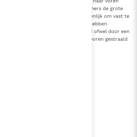
rechtvaardigingen, die door deze naar voren
gebracht en vastgesteld zijn. Immers de grote
apostel Paulus vermaant ons openlijk om vast te
houden aan de tradities, die wij hebben
ontvangen ofwel door een woord ofwel door een
brief
van de Heiligen, die tevoren gestraald
3
hebben.
lees verder