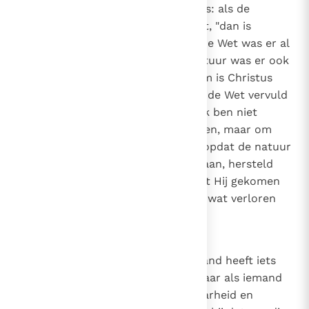
aanbeveelt en ontvangt, natuur is: als de
gerechtigheid uit de natuur komt, "dan is
Christus tevergeefs gestorven". De Wet was er al
en rechtvaardigde niet, en de natuur was er ook
al en rechtvaardigde niet. Daarom is Christus
niet tevergeefs gestorven, opdat de Wet vervuld
zou worden door Hem die zei: "Ik ben niet
gekomen om de Wet te vernietigen, maar om
haar te vervullen"
(Mt. 5, 17)
, en opdat de natuur
die door Adam verloren was gegaan, hersteld
zou worden door Hem die zei dat Hij gekomen
was "om te zoeken en te redden wat verloren
was".
(Lc. 19, 10)
23
Canon 22
Wat goed is voor de mens. Niemand heeft iets
anders dan leugens en zonde. Maar als iemand
ook maar het kleinste beetje waarheid en