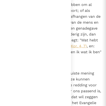
het geloof, de wil of de kracht hebben om al
deze dingen te doen zoals het hoort; of als
iemand de hulp van genade laat afhangen van de
nederigheid of gehoorzaamheid van de mens en
het er niet mee eens is dat het een genadegave
zelf is dat we gehoorzaam en nederig zijn, dan
spreekt hij de apostel tegen die zegt: "Wat hebt
u dat u niet ontvangen hebt?"
(1 Kor. 4, 7)
, en:
"Maar door de genade van God ben ik wat ik ben"
(1 Kor. 15, 10)
.
8
Canon 7
Als iemand beweert dat we een juiste mening
kunnen vormen of een juiste keuze kunnen
maken die betrekking heeft op de redding voor
het eeuwige leven, zoals dat voor ons passend is,
of dat we gered kunnen worden, dat wil zeggen
instemmen met de prediking van het Evangelie