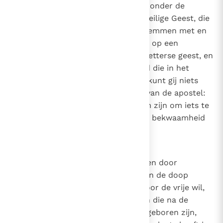
door onze natuurlijke krachten zonder de
verlichting en inspiratie van de Heilige Geest, die
alle mensen blijmoedig doet instemmen met en
geloven in de waarheid, dan is hij op een
dwaalspoor gebracht door een ketterse geest, en
verstaat hij niet de stem van God die in het
Evangelie zegt: "Want buiten Mij kunt gij niets
doen"
(Joh. 15, 5)
, en het woord van de apostel:
"Niet dat wij uit onszelf bekwaam zijn om iets te
beweren dat van ons komt; onze bekwaamheid
komt van God"
(2 Kor. 5, 5)
.
9
Canon 8
Als iemand beweert dat sommigen door
barmhartigheid tot de genade van de doop
kunnen komen, maar anderen door de vrije wil,
die duidelijk verdorven is bij allen die na de
overtreding van de eerste mens geboren zijn,