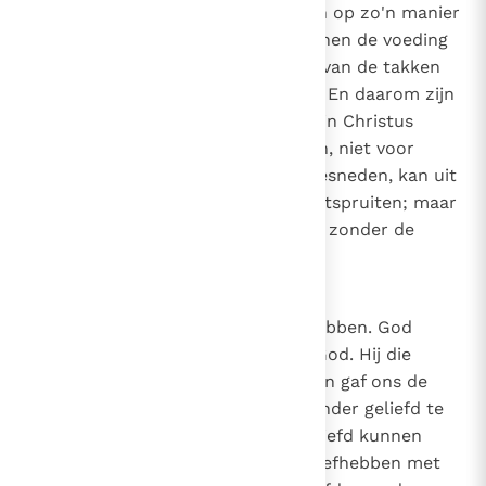
stand houdt: want de takken zijn op zo'n manier
aan de wijnstok dat de wijnstok hen de voeding
geeft die nodig is voor het leven van de takken
en ontvangt niets van hen terug. En daarom zijn
beide - Christus in je hebben en in Christus
blijven - nuttig voor de leerlingen, niet voor
Christus. Want als een tak is afgesneden, kan uit
de levende wortel een andere ontspruiten; maar
wie afgesneden is, kan niet leven zonder de
wortel.
.
3
26
Canon 25
De liefde waarmee we God liefhebben. God
liefhebben is een geschenk van God. Hij die
liefheeft zonder geliefd te worden gaf ons de
gave om van Hem te houden. Zonder geliefd te
zijn, zijn wij geliefd, zodat wij geliefd kunnen
worden. Want de Geest, die wij liefhebben met