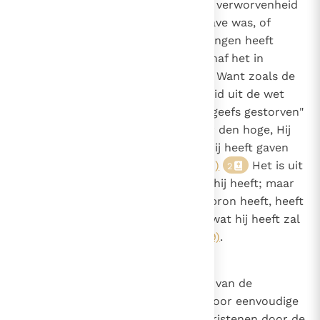
Niemand zal door zijn schijnbare verworvenheid
geëerd worden, alsof het geen gave was, of
veronderstellen dat hij het ontvangen heeft
omdat een boodschap van buitenaf het in
geschrift of in spraak vermeldde. Want zoals de
apostel zegt: "Indien gerechtigheid uit de wet
voortkomt, dan is Christus tevergeefs gestorven"
(Gal. 2, 21)
: "Hij is opgevaren naar den hoge, Hij
heeft gevangenen meegevoerd, Hij heeft gaven
gegeven aan de mensen."
(Ef. 4, 8)
Het is uit
2
deze bron dat iemand heeft wat hij heeft; maar
wie ontkent dat hij het uit deze bron heeft, heeft
het ofwel niet echt, ofwel "zelfs wat hij heeft zal
worden weggenomen"
(Mt. 25, 29)
.
18
Caono 17
Over christelijke moed. De moed van de
heidenen wordt voortgebracht door eenvoudige
hebzucht, maar de moed van Christenen door de