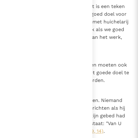
Betreffende de hulp van God. Het is een teken
van goddelijke gunst als we een goed doel voor
ogen hebben en ons niet inlaten met huichelarij
en ongerechtigheid; want zo vaak als we goed
doen, is God in ons en met ons aan het werk,
zodat we dat kunnen doen.
11
Canon 10
De wedergeborenen en de heiligen moeten ook
altijd Gods hulp afsmeken om het goede doel te
bereiken of in het goede te volharden.
12
Canon 11
Betreffende de plicht om te bidden. Niemand
zou een waar gebed tot de Heer richten als hij
niet van Hem het voorwerp van zijn gebed had
ontvangen, zoals er geschreven staat: "Van U
hebben wij U gegeven"
(1 Kron. 29, 14)
.