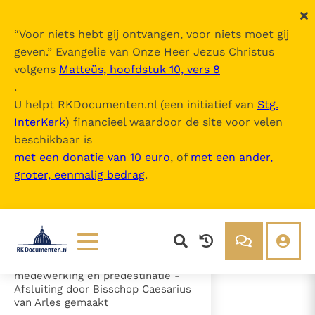
“
Voor niets hebt gij ontvangen, voor niets moet gij
geven.
” Evangelie van Onze Heer Jezus Christus
volgens
Matteüs, hoofdstuk 10, vers 8
Canones (2e Synode van Orange)
.
U helpt RKDocumenten.nl (een initiatief van
Stg.
InterKerk
) financieel waardoor de site voor velen
Inhoudsopgave
beschikbaar is
uitklappen
met een donatie van 10 euro
, of
met een ander,
groter, eenmalig bedrag
.
- a) Voorwoord
- b) Canones
- Artikel 1 - De erfzonde (cann. 1-
2)
- Artikel 2 - De genade (cann. 3-
25)
- c) Genade, menselijke
Lezen
Over ons
medewerking en predestinatie -
Afsluiting door Bisschop Caesarius
Documenten
Over RK Documenten
van Arles gemaakt
- Artikel 2 - De genade (cann. 3-25)
Bijbel
Meedoen