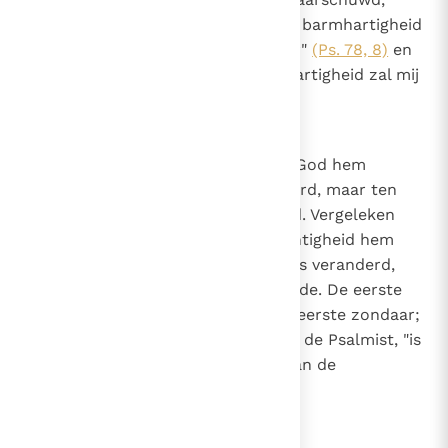
zoals de Psalmist zegt: "Laat uw barmhartigheid
mij snel tegemoet komen, o Heer"
(Ps. 78, 8)
en
nogmaals: "Mijn God, zijn barmhartigheid zal mij
tegemoet komen"
(Ps. 58, 11)
.
16
Canon 15
Vergeleken met de staat waarin God hem
gevormd had, was Adam veranderd, maar ten
kwade, door zijn ongerechtigheid. Vergeleken
met de staat waarin de ongerechtigheid hem
had gebracht, is de gelovige mens veranderd,
maar ten goede, door Gods genade. De eerste
verandering is te danken aan de eerste zondaar;
de tweede "verandering", volgens de Psalmist, "is
te danken aan de rechterhand van de
Allerhoogste"
(Ps. 77, 10)
.
17
Canon 16