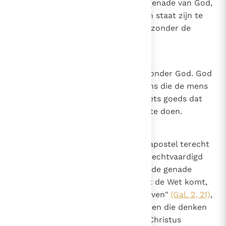
niet kan veiligstellen zonder de genade van God,
dat een geschenk is, hoe zal hij in staat zijn te
herstellen wat hij verloren heeft zonder de
genade van God?
21
Canon 20
De mens kan niets goeds doen zonder God. God
doet veel goede dingen in de mens die de mens
niet doet; maar de mens doet niets goeds dat
God hem niet heeft gegeven om te doen.
22
Canon 21
Natuur en genade. Net zoals de apostel terecht
zegt tegen hen die, omdat ze gerechtvaardigd
wilden worden door de Wet, van de genade
afvielen: "Als de gerechtigheid uit de Wet komt,
dan is Christus tevergeefs gestorven"
(Gal. 2, 21)
,
zo wordt terecht gezegd tegen hen die denken
dat de genade, die het geloof in Christus