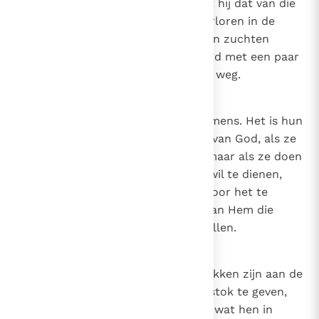
rechtvaardigheid bezit, dan heeft hij dat van die
goddelijke bron waarnaar we, verloren in de
woestijn van deze wereld, moeten zuchten
zodat we, als het ware bevochtigd met een paar
druppels, niet wankelen op onze weg.
24
Canon 23
De wil van God en de wil van de mens. Het is hun
wil die de mensen doen, niet die van God, als ze
doen wat God onwelgevallig is; maar als ze doen
wat ze willen, om de goddelijke wil te dienen,
zelfs als ze doen wat ze willen door het te
wensen, is het niettemin de wil van Hem die
voorbereidt en beveelt wat ze willen.
25
Canon 24
De takken van de wijnstok. De takken zijn aan de
wijnstok zonder iets aan de wijnstok te geven,
maar ontvangen van de wijnstok wat hen in