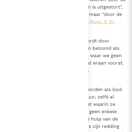
liefde van God die "in onze harten is uitgestort",
niet door vrije wil van onze kant, maar "door de
Heilige Geest die ons gegeven is"
(Rom. 5, 5)
.
19
Canon 18
Dat genade niet voorafgegaan wordt door
verdienste. Goede werken worden beloond als
ze gedaan worden; maar genade, waar we geen
aanspraak op kunnen maken, gaat eraan vooraf,
zodat ze gedaan kunnen worden.
20
Canon 19
Dat een mens alleen gered kan worden als God
genade toont. De menselijke natuur, zelfs al
bleef ze in de ongeschonden staat waarin ze
geschapen werd, zou zichzelf op geen enkele
manier kunnen redden zonder de hulp van de
Schepper; dus aangezien de mens zijn redding