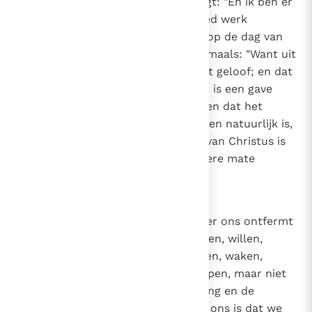
is, want de gezegende Paulus zegt: "En ik ben er
zeker van dat Hij die in u een goed werk
begonnen is, het voleindigen zal op de dag van
Jezus Christus"
(Fil. 1, 6)
. En nogmaals: "Want uit
genade zijt gij behouden door het geloof; en dat
hebt gij niet uit uzelf gedaan, het is een gave
Gods"
(Ef. 2, 8)
. Want zij die stellen dat het
geloof waardoor we in God geloven natuurlijk is,
maken iedereen die van de Kerk van Christus is
afgescheiden per definitie in zekere mate
gelovig.
7
Canon 6
Als iemand zegt dat God zich over ons ontfermt
als we, los van zijn genade, geloven, willen,
verlangen, streven, werken, bidden, waken,
studeren, zoeken, vragen of kloppen, maar niet
belijdt dat het door de nederdaling en de
inspiratie van de Heilige Geest in ons is dat we