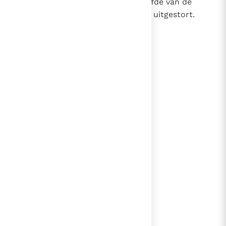
de Vader en de Zoon, heeft de liefde van de
Vader en de Zoon in onze harten uitgestort.
(Rom. 5, 5)
lees verder