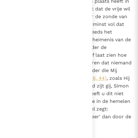
dan is dat een bewijs dat hij geen plaats heeft in
het ware geloof. Want hij ontkent dat de vrije wil
van alle mensen verzwakt is door de zonde van
de eerste mens, of houdt op zijn minst vol dat
die zo is aangetast dat ze nog steeds het
vermogen hebben om zelf het geheimenis van de
eeuwige zaligheid te zoeken zonder de
openbaring van God. De Heer zelf laat zien hoe
tegenstrijdig dit is door te verklaren dat niemand
tot Hem kan komen "tenzij de Vader die Mij
gezonden heeft hem trekt"
(Joh. 6, 44)
, zoals Hij
ook tegen Petrus zegt: "Gezegend zijt gij, Simon
Bar-Jona! Want vlees en bloed heeft u dit niet
geopenbaard, maar mijn Vader die in de hemelen
is"
(Mt. 16, 17)
, en zoals de apostel zegt:
"Niemand kan zeggen 'Jezus is Heer' dan door de
Heilige Geest"
(1 Kor. 12, 3)
.
10
Canon 9