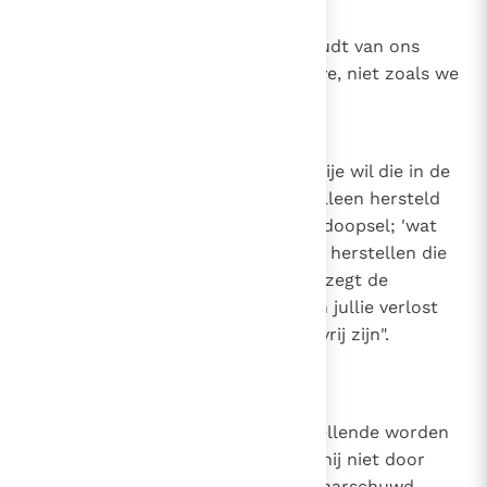
13
Canon 12
Hoe God van ons houdt. God houdt van ons
zoals we zullen zijn door zijn gave, niet zoals we
zijn door onze verdienste.
14
Canon 13
Het herstel van de vrije wil. De vrije wil die in de
eerste mens verwond was, kan alleen hersteld
worden door de genade van het doopsel; 'wat
verloren is gegaan, kan alleen Hij herstellen die
in staat was het te geven'. En zo zegt de
Waarheid zelf: "Wanneer de Zoon jullie verlost
heeft, dan zullen jullie werkelijk vrij zijn".
(Joh. 8, 36)
15
Canon 14
Geen ellendig mens kan uit zijn ellende worden
bevrijd, hoe groot die ook is, als hij niet door
Gods barmhartigheid wordt gewaarschuwd,