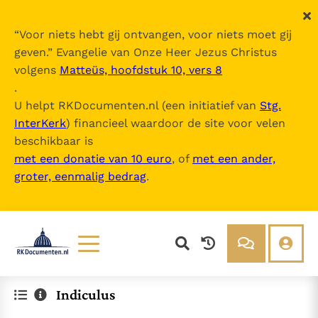
“
Voor niets hebt gij ontvangen, voor niets moet gij
geven.
” Evangelie van Onze Heer Jezus Christus
volgens
Matteüs, hoofdstuk 10, vers 8
.
U helpt RKDocumenten.nl (een initiatief van
Stg.
InterKerk
) financieel waardoor de site voor velen
beschikbaar is
met een donatie van 10 euro
, of
met een ander,
groter, eenmalig bedrag
.
Lezen
Over ons
Indiculus
Documenten
Over RK Documenten
Bijbel
Meedoen