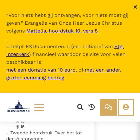
“
Voor niets hebt gij ontvangen, voor niets moet gij
geven.
” Evangelie van Onze Heer Jezus Christus
volgens
Matteüs, hoofdstuk 10, vers 8
Sub catholicae professione
.
U helpt RKDocumenten.nl (een initiatief van
Stg.
InterKerk
) financieel waardoor de site voor velen
Inhoudsopgave
beschikbaar is
uitklappen
met een donatie van 10 euro
, of
met een ander,
groter, eenmalig bedrag
.
- Eerste hoofdstuk De Grieken op
te leggen riten en leer
- § 3
- § 4
- § 5
- § 6
- § 14
Lezen
Over ons
- § 15
- § 16
Documenten
Over RK Documenten
- Tweede hoofdstuk Over het lot
- § 5
der gestorvenen
Bijbel
Meedoen