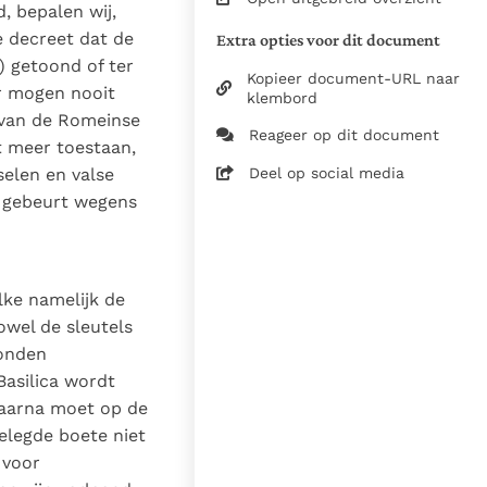
d, bepalen wij,
Dölle pr., Lucas Verlinden,
e decreet dat de
Extra opties voor dit document
Bram Witvliet
) getoond of ter
Kopieer document-URL naar
r mogen nooit
klembord
t van de Romeinse
Zie de gebruiksvoorwaarden
Reageer op dit document
t meer toestaan,
van de documenten
Deel op social media
selen en valse
11 november 1215
 gebeurt wegens
05-11-2014
806
nl
lke namelijk de
wel de sleutels
bonden
Basilica wordt
 daarna moet op de
elegde boete niet
 voor