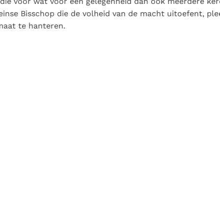
 die voor wat voor een gelegenheid dan ook meerdere kere
nse Bisschop die de volheid van de macht uitoefent, plee
maat te hanteren.