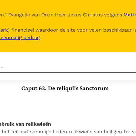
n.
” Evangelie van Onze Heer Jezus Christus volgens
Matte
Kerk
) financieel waardoor de site voor velen beschikbaar i
, eenmalig bedrag
.
Nieuwste
Berichten
Caput 62. De reliquiis Sanctorum
Documenten
Het Vaticaan publiceert
een nieuwe Latijnse
5. Het gebed van de
Vaticaanse financiële
uitgave van het Romeins
Kerk
waakhond verliest
In Christus wordt
martyrologium
Paus spreekt het
autonomie
onze honger vervuld
Wereldvoedselprogramma
Leer de kostbare
ebruik van relikwieën
Paus Leo XIV in Pavia: "De
toe
parel van Gods
het feit dat sommige lieden relikwieën van heiligen ter 
stad is zowel een gave
Gods Koninkrijk