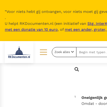
“
Voor niets hebt gij ontvangen, voor niets moet gij geve
.
U helpt RKDocumenten.nl (een initiatief van
Stg. Inter
met een donatie van 10 euro
, of
met een ander, groter
Zoek alles
Lezen
Over ons
Documenten
Over RK Documenten
Bijbel
Meedoen
Thema’s
Doneren
1
Oneigenlijk g
Berichten
Nieuwsbrief
Omdat - door 