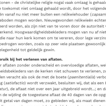
Paus in Pavia: St.
koninkrijk te
tonen - de christelijke religie nogal vaak omlaag is gehaal
als een taak"
groeit stilletjes door
Augustinus toont ons de
herkennen
De mystiek. De
de toekomst niet omlaag gehaald wordt, door het volgend
liefde, niet door
noodzaak om "naar het
mystieke
ën vanaf nu niet meer buiten een relikwiehouder (
capsam
dwang
innerlijk" toe te keren.
verschijnselen en de
eboden mogen worden. Nieuwgevonden relikwieën echte
heiligheid
erd worden, als zijn niet van te voren door de autoritei
 erkend. Hoogwaardigheidsbekleders mogen van nu af nie
die naar hun kerk komen om te vereren, door lege verzin
edrogen worden, zoals op zeer vele plaatsen gewoonlijk
elegenheid tot geldelijk gewin.
ruik bij het verlenen van aflaten.
or aflaten zonder onderscheid en overvloedige aflaten, we
idsbekleders van de kerken niet schuwen te verlenen, zo
en veracht als ook de met de boete (
paenitentialis
) ver
g (
satisfactio
) wordt verzwakt, besluiten wij, dat als een 
atur
), de aflaat niet over een jaar uitgebreid wordt...; en
n de wijding de toegestane aflaat de 40 dagen van de opg
Dit getal van dagen moet, zo gebieden wij, als maat dienen