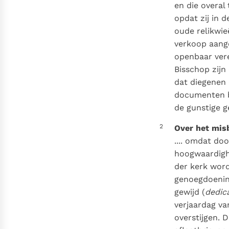
Denzinger
Gebruiksvoorwaarden
en die overal 
opdat zij in 
oude relikwie
verkoop aang
openbaar vere
Bisschop zijn
dat diegenen 
documenten b
de gunstige g
2
Over het misb
.... omdat do
hoogwaardighe
der kerk word
genoegdoenin
gewijd (
dedic
verjaardag va
overstijgen. 