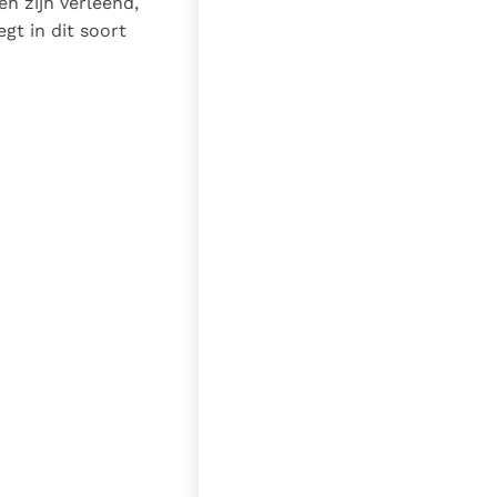
n zijn verleend,
gt in dit soort