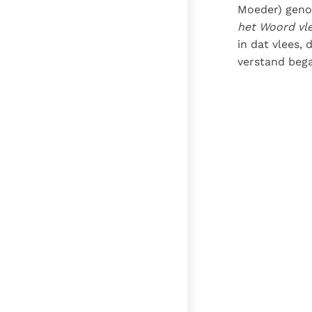
Moeder) geno
het Woord vl
in dat vlees,
verstand bega