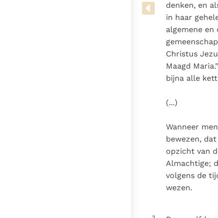
Denzinger
Gebruiksvoorwaarden
denken, en als
in haar gehel
algemene en o
gemeenschap d
Christus Jezu
Maagd Maria.
bijna alle ke
(...)
Wanneer men 
bewezen, dat
opzicht van d
Almachtige; d
volgens de tij
wezen.
3