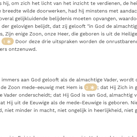
Paus in Pavia: St.
koninkrijk te
 hij, om zich het licht van het inzicht te verdienen, de hei
als een taak"
groeit stilletjes door
Augustinus toont ons de
herkennen
De mystiek. De
e breedte wilde doorwerken, had hij minstens met aandac
liefde, niet door
noodzaak om "naar het
mystieke
veral gelijkluidende belijdenis moeten opvangen, waardo
dwang
innerlijk" toe te keren.
verschijnselen en de
er gelovigen belijdt, dat zij gelooft "in God de almachtig
heiligheid
s, Zijn enige Zoon, onze Heer, die geboren is uit de Heilig
"
Door deze drie uitspraken worden de onrustbaren
1
tters ontzenuwd.
immers aan God gelooft als de almachtige Vader, wordt 
 de Zoon mede-eeuwig met Hem is
; dat Hij Zich in
2
e Vader onderscheidt; dat Hij God is van God, almachtig 
at Hij uit de Eeuwige als de mede-Eeuwige is geboren. Niet
d, niet minder in macht, niet ongelijk in heerlijkheid, niet