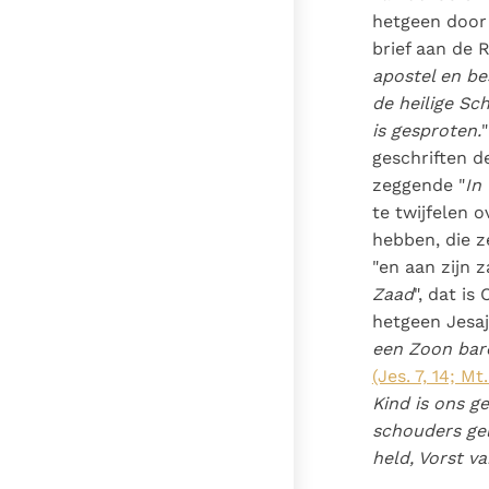
hetgeen door 
brief aan de
apostel en be
de heilige Sc
is gesproten.
geschriften d
zeggende "
In
te twijfelen 
hebben, die z
"en aan zijn 
Zaad
", dat is
hetgeen Jesaj
een Zoon bar
(Jes. 7, 14; Mt.
Kind is ons g
schouders ge
held, Vorst v