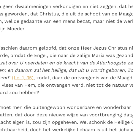
n geen dwaalmeningen verkondigen en niet zeggen, dat h
as geworden, dat Christus, die uit de schoot van de Maag
 wel de gedaante van een mens bezat, maar niet de werk
ijn Moeder.
misschien daarom geloofd, dat onze Heer Jezus Christus n
de, omdat de Engel, die naar de zalige Maria was gezonde
 zal over U neerdalen en de kracht van de Allerhoogste za
; en daarom zal het heilige, dat uit U wordt geboren, 
emd
"
(Lc. 1, 35)
, zodat, daar de ontvangenis van de Maagd
 vlees van Hem, die ontvangen werd, niet tot de natuur v
oord zou hebben?
 moet men die buitengewoon wonderbare en wonderbaar
tten, dat door deze nieuwe wijze van voortbrenging datg
lacht eigen is, zou zijn opgeheven. Wel schonk de Heilige
htbaarheid, doch het werkelijke lichaam is uit het licha