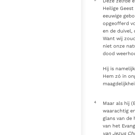
Deze zelfde e
Heilige Geest
eeuwige geboo
opgeofferd v
en de duivel,
Want wij zoud
niet onze nat
dood weerho
Hij is nameli
Hem zó in ong
maagdelijkhei
4
Maar als hij (
waarachtig en
glans van de 
van het Evan
van Jezus Chr