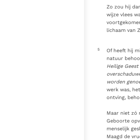
Zo zou hij da
wijze vlees w
voortgekomen,
lichaam van Z
5
Of heeft hij 
natuur behoor
Heilige Geest
overschaduwen
worden geno
werk was, het
ontving, beh
Maar niet zó
Geboorte opva
menselijk ges
Maagd de vruc