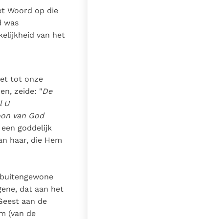
et Woord op die
d was
elijkheid van het
iet tot onze
n, zeide: "
De
l U
Zoon van God
 een goddelijk
an haar, die Hem
 buitengewone
ene, dat aan het
 Geest aan de
am (van de