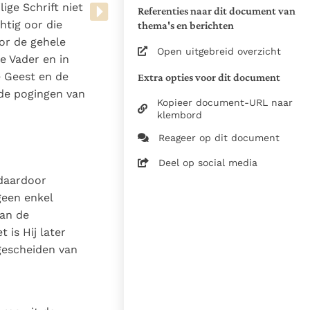
lige Schrift niet
Referenties naar dit document van
1941, Over de
htig oor die
thema's en berichten
Menschwording van
or de gehele
Christus, bewerkt door Dom
Open uitgebreid overzicht
Ard. Huyg O.S.B., uitg. NV de
e Vader en in
RK Boekcentrale Amsterdam
e Geest en de
Extra opties voor dit document
de pogingen van
Zie de gebruiksvoorwaarden
Kopieer document-URL naar
van de documenten
klembord
1941
Reageer op dit document
Dom Ard. Huyg O.S.B.
Deel op social media
23-05-2025
daardoor
 geen enkel
401
van de
nl
 is Hij later
 gescheiden van