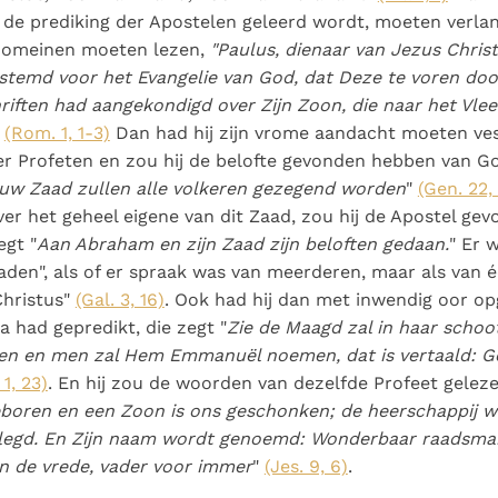
de prediking der Apostelen geleerd wordt, moeten verlan
 Romeinen moeten lezen,
"Paulus, dienaar van Jezus Christ
stemd voor het Evangelie van God, dat Deze te voren door
hriften had aangekondigd over Zijn Zoon, die naar het Vlee
"
(Rom. 1, 1-3)
Dan had hij zijn vrome aandacht moeten ves
er Profeten en zou hij de belofte gevonden hebben van 
 uw Zaad zullen alle volkeren gezegend worden
"
(Gen. 22,
over het geheel eigene van dit Zaad, zou hij de Apostel ge
egt "
Aan Abraham en zijn Zaad zijn beloften gedaan.
" Er 
zaden", als of er spraak was van meerderen, maar als van 
 Christus"
(Gal. 3, 16)
. Ook had hij dan met inwendig oor o
a had gepredikt, die zegt "
Zie de Maagd zal in haar scho
en en men zal Hem Emmanuël noemen, dat is vertaald: 
 1, 23)
. En hij zou de woorden van dezelfde Profeet gelez
eboren en een Zoon is ons geschonken; de heerschappij w
legd. En Zijn naam wordt genoemd: Wonderbaar raadsman
an de vrede, vader voor immer
"
(Jes. 9, 6)
.