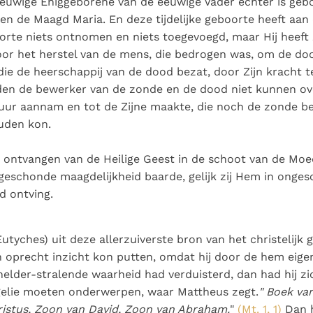
euwige Eniggeborene van de eeuwige Vader echter is gebo
 en de Maagd Maria. En deze tijdelijke geboorte heeft aan 
rte niets ontnomen en niets toegevoegd, maar Hij heeft 
oor het herstel van de mens, die bedrogen was, om de do
 die de heerschappij van de dood bezat, door Zijn kracht te
en de bewerker van de zonde en de dood niet kunnen ove
uur aannam en tot de Zijne maakte, die noch de zonde b
uden kon.
jk ontvangen van de Heilige Geest in de schoot van de Mo
eschonde maagdelijkheid baarde, gelijk zij Hem in onge
d ontving.
Eutyches) uit deze allerzuiverste bron van het christelijk 
 oprecht inzicht kon putten, omdat hij door de hem eige
helder-stralende waarheid had verduisterd, dan had hij zi
gelie moeten onderwerpen, waar Mattheus zegt.
" Boek va
istus, Zoon van David, Zoon van Abraham.
"
(Mt. 1, 1)
Dan h