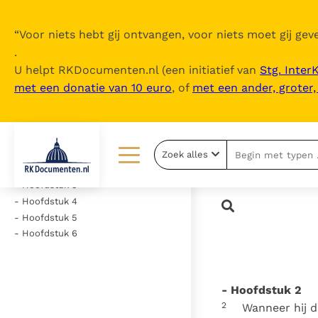
“
Voor niets hebt gij ontvangen, voor niets moet gij geve
.
U helpt RKDocumenten.nl (een initiatief van
Stg. Inter
met een donatie van 10 euro
, of
met een ander, groter
Inhoudsopgave
uitklappen
- Hoofdstuk 1
Zoek alles
- Hoofdstuk 2
Lezen
Over ons
- Hoofdstuk 3
- Hoofdstuk 4
Documenten
Over RK Documenten
- Hoofdstuk 5
- Hoofdstuk 6
Bijbel
Meedoen
Thema’s
Doneren
- Hoofdstuk 2
Berichten
Nieuwsbrief
2
Wanneer hij d