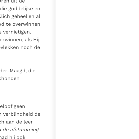
ren uit de
die goddelijke en
Zich geheel en al
od te overwinnen
 vernietigen.
rwinnen, als Hij
evlekken noch de
eder-Maagd, die
schonden
geloof geen
n verblindheid de
ch aan de leer
n de afstamming
ad hij ook