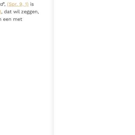
wd
",
(Spr. 9, 1)
is
)
, dat wil zeggen,
an een met