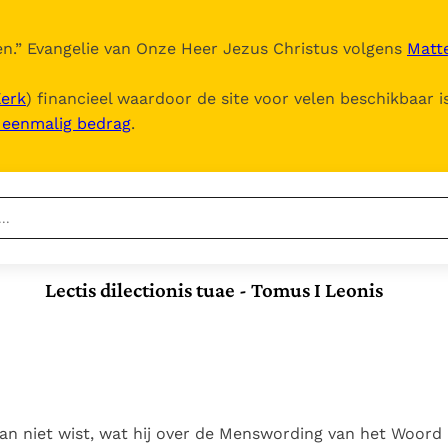
n.
” Evangelie van Onze Heer Jezus Christus volgens
Matte
Kerk
) financieel waardoor de site voor velen beschikbaar i
, eenmalig bedrag
.
Nieuwste
Berichten
Lectis dilectionis tuae - Tomus I Leonis
Documenten
Het Vaticaan publiceert
een nieuwe Latijnse
5. Het gebed van de
Vaticaanse financiële
uitgave van het Romeins
Kerk
waakhond verliest
In Christus wordt
martyrologium
Paus spreekt het
autonomie
onze honger vervuld
Wereldvoedselprogramma
Leer de kostbare
Paus Leo XIV in Pavia: "De
toe
parel van Gods
an niet wist, wat hij over de Menswording van het Woor
stad is zowel een gave
Gods Koninkrijk