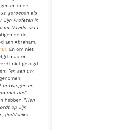
gen en in de
us, geroepen als
 Zijn Profeten in
s uit Davids zaad
tigen op de
God aan Abraham,
 18)
. En om niet
volgd moeten
wordt niet gezegd.
één:
"en aan uw
pgenomen,
ot ontvangen en
God met ons
"
en hebben. "
Hen
ordt op Zijn
, goddelijke