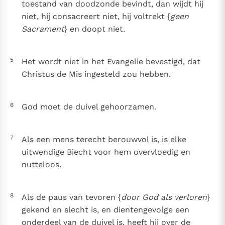
toestand van doodzonde bevindt, dan wijdt hij
Paus Leo XIV in Pavia: "De stad is zowel een gave als
niet, hij consacreert niet, hij voltrekt {
geen
een taak"
Paus in Pavia: St. Augustinus toont ons de noodzaak om
Sacrament
} en doopt niet.
"naar het innerlijk" toe te keren.
RK Documenten stelt heel veel belangrijke
5
Het wordt niet in het Evangelie bevestigd, dat
kerkelijke documenten van de Rooms
Christus de Mis ingesteld zou hebben.
Katholieke Kerk in het Nederlands beschikbaar
en is volledig afhankelijk van donaties.
6
God moet de duivel gehoorzamen.
Ik help mee!
7
Als een mens terecht berouwvol is, is elke
uitwendige Biecht voor hem overvloedig en
nutteloos.
8
Als de paus van tevoren {
door God als verloren
}
gekend en slecht is, en dientengevolge een
onderdeel van de duivel is, heeft hij over de