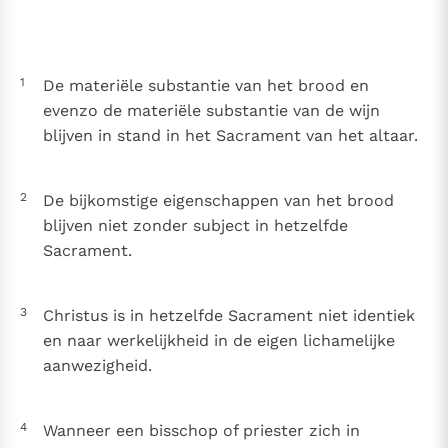
Thema’s
Doneren
Berichten
Nieuwsbrief
1
De materiële substantie van het brood en
Denzinger
Gebruiksvoorwaarden
evenzo de materiële substantie van de wijn
blijven in stand in het Sacrament van het altaar.
Nieuwste Documenten
5. Het gebed van de Kerk
2
In Christus wordt onze honger vervuld
De bijkomstige eigenschappen van het brood
blijven niet zonder subject in hetzelfde
Leer de kostbare parel van Gods koninkrijk te
Sacrament.
herkennen
Gods Koninkrijk groeit stilletjes door liefde, niet door
dwang
De mystiek. De mystieke verschijnselen en de
heiligheid
3
Christus is in hetzelfde Sacrament niet identiek
en naar werkelijkheid in de eigen lichamelijke
Berichten
aanwezigheid.
Het Vaticaan publiceert een nieuwe Latijnse uitgave
van het Romeins martyrologium
Vaticaanse financiële waakhond verliest autonomie
4
Wanneer een bisschop of priester zich in
Paus spreekt het Wereldvoedselprogramma toe