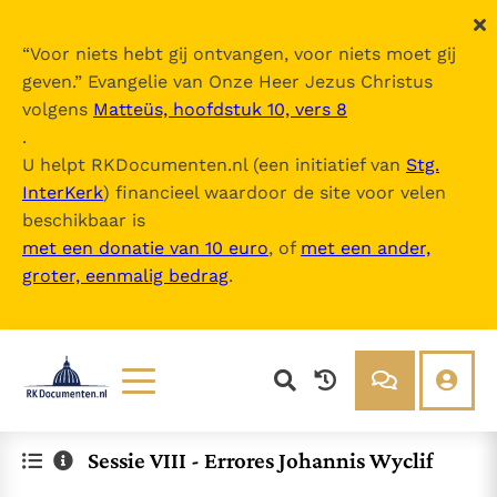
“
Voor niets hebt gij ontvangen, voor niets moet gij
geven.
” Evangelie van Onze Heer Jezus Christus
volgens
Matteüs, hoofdstuk 10, vers 8
.
U helpt RKDocumenten.nl (een initiatief van
Stg.
InterKerk
) financieel waardoor de site voor velen
beschikbaar is
met een donatie van 10 euro
, of
met een ander,
groter, eenmalig bedrag
.
Lezen
Over ons
Sessie VIII - Errores Johannis Wyclif
Documenten
Over RK Documenten
Bijbel
Meedoen