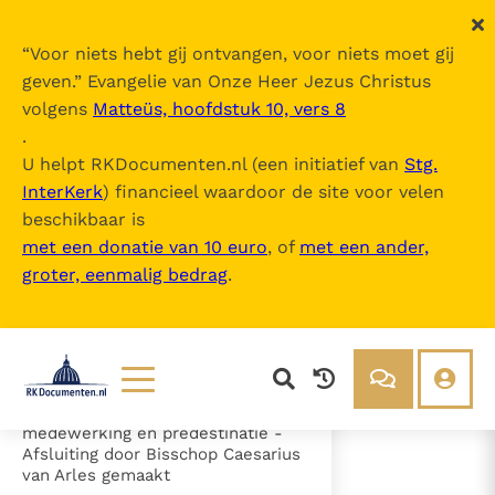
“
Voor niets hebt gij ontvangen, voor niets moet gij
geven.
” Evangelie van Onze Heer Jezus Christus
volgens
Matteüs, hoofdstuk 10, vers 8
Canones (2e Synode van Orange)
.
U helpt RKDocumenten.nl (een initiatief van
Stg.
InterKerk
) financieel waardoor de site voor velen
Inhoudsopgave
beschikbaar is
uitklappen
met een donatie van 10 euro
, of
met een ander,
groter, eenmalig bedrag
.
- a) Voorwoord
- b) Canones
- Artikel 1 - De erfzonde (cann. 1-
2)
- Artikel 2 - De genade (cann. 3-
25)
- c) Genade, menselijke
Lezen
Over ons
medewerking en predestinatie -
Afsluiting door Bisschop Caesarius
Documenten
Over RK Documenten
van Arles gemaakt
- Artikel 1 - De erfzonde (cann. 1-2)
Bijbel
Meedoen