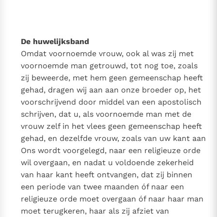
Thema’s
Doneren
Berichten
Nieuwsbrief
De huwelijksband
Denzinger
Gebruiksvoorwaarden
Omdat voornoemde vrouw, ook al was zij met
voornoemde man getrouwd, tot nog toe, zoals
Nieuwste Documenten
zij beweerde, met hem geen gemeenschap heeft
5. Het gebed van de Kerk
gehad, dragen wij aan aan onze broeder op, het
In Christus wordt onze honger vervuld
voorschrijvend door middel van een apostolisch
Leer de kostbare parel van Gods koninkrijk te
schrijven, dat u, als voornoemde man met de
herkennen
Gods Koninkrijk groeit stilletjes door liefde, niet door
vrouw zelf in het vlees geen gemeenschap heeft
dwang
gehad, en dezelfde vrouw, zoals van uw kant aan
De mystiek. De mystieke verschijnselen en de
Ons wordt voorgelegd, naar een religieuze orde
heiligheid
wil overgaan, en nadat u voldoende zekerheid
Berichten
van haar kant heeft ontvangen, dat zij binnen
Het Vaticaan publiceert een nieuwe Latijnse uitgave
een periode van twee maanden óf naar een
van het Romeins martyrologium
Vaticaanse financiële waakhond verliest autonomie
religieuze orde moet overgaan óf naar haar man
Paus spreekt het Wereldvoedselprogramma toe
moet terugkeren, haar als zij afziet van