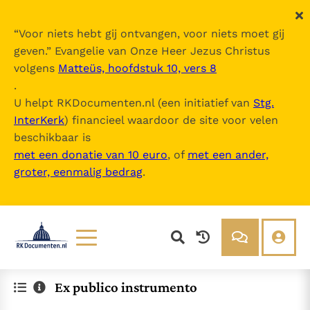
“
Voor niets hebt gij ontvangen, voor niets moet gij
geven.
” Evangelie van Onze Heer Jezus Christus
volgens
Matteüs, hoofdstuk 10, vers 8
.
U helpt RKDocumenten.nl (een initiatief van
Stg.
InterKerk
) financieel waardoor de site voor velen
beschikbaar is
met een donatie van 10 euro
, of
met een ander,
groter, eenmalig bedrag
.
Lezen
Over ons
Ex publico instrumento
Documenten
Over RK Documenten
Bijbel
Meedoen