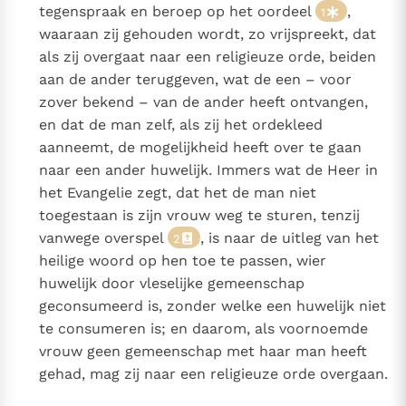
tegenspraak en beroep op het oordeel
,
Paus Leo XIV in Pavia: "De stad is zowel een gave als
1
waaraan zij gehouden wordt, zo vrijspreekt, dat
een taak"
Paus in Pavia: St. Augustinus toont ons de noodzaak om
als zij overgaat naar een religieuze orde, beiden
"naar het innerlijk" toe te keren.
aan de ander teruggeven, wat de een – voor
RK Documenten stelt heel veel belangrijke
zover bekend – van de ander heeft ontvangen,
kerkelijke documenten van de Rooms
en dat de man zelf, als zij het ordekleed
Katholieke Kerk in het Nederlands beschikbaar
aanneemt, de mogelijkheid heeft over te gaan
en is volledig afhankelijk van donaties.
naar een ander huwelijk. Immers wat de Heer in
het Evangelie zegt, dat het de man niet
Ik help mee!
toegestaan is zijn vrouw weg te sturen, tenzij
vanwege overspel
, is naar de uitleg van het
2
heilige woord op hen toe te passen, wier
huwelijk door vleselijke gemeenschap
geconsumeerd is, zonder welke een huwelijk niet
te consumeren is; en daarom, als voornoemde
vrouw geen gemeenschap met haar man heeft
gehad, mag zij naar een religieuze orde overgaan.