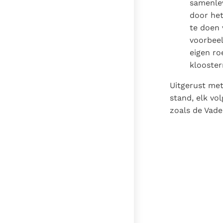
samenlev
door he
te doen 
voorbeel
eigen ro
klooster
Uitgerust met
stand, elk vo
zoals de Vader