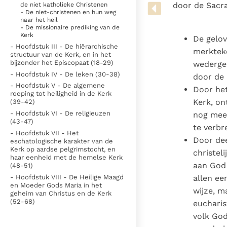
Denzinger
Gebruiksvoorwaarden
door de Sacr
de niet katholieke Christenen
- De niet-christenen en hun weg
naar het heil
- De missionaire prediking van de
Kerk
De gelo
- Hoofdstuk III - De hiërarchische
merkteke
structuur van de Kerk, en in het
bijzonder het Episcopaat (18-29)
wedergeb
- Hoofdstuk IV - De leken (30-38)
door de 
- Hoofdstuk V - De algemene
Door he
roeping tot heiligheid in de Kerk
Kerk, on
(39-42)
- Hoofdstuk VI - De religieuzen
nog meer
(43-47)
te verbr
- Hoofdstuk VII - Het
Door de
eschatologische karakter van de
Kerk op aardse pelgrimstocht, en
christeli
haar eenheid met de hemelse Kerk
aan God
(48-51)
- Hoofdstuk VIII - De Heilige Maagd
allen ee
en Moeder Gods Maria in het
wijze, m
geheim van Christus en de Kerk
(52-68)
eucharis
volk God