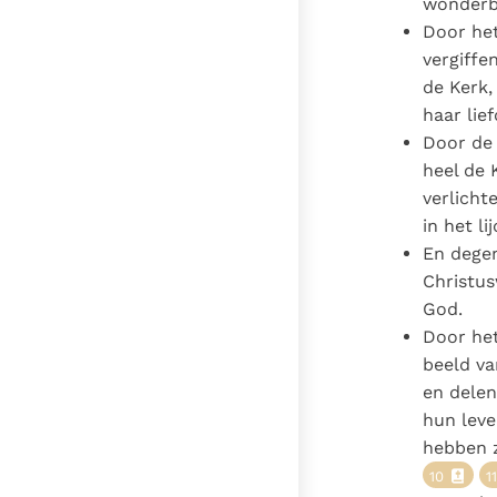
wonderb
Door he
vergiffe
de Kerk,
haar lie
Door d
heel de 
verlicht
in het l
En degen
Christu
God.
Door he
beeld va
en delen
hun leve
hebben z
10
11