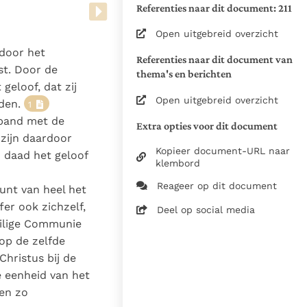
Referenties naar dit document: 211
0713. Uitg. Gooi & Sticht,
Hilversum
Open uitgebreid overzicht
Vert. uit het Latijn
door het
Referenties naar dit document van
Tussentitels: redactie
st. Door de
thema's en berichten
Ecclesia Docens
geloof, dat zij
In november 2024 in lijn
Open uitgebreid overzicht
jden.
1
gebracht met de gedrukte
 band met de
Extra opties voor dit document
versie.
 zijn daardoor
Zie de gebruiksvoorwaarden
Kopieer document-URL naar
 daad het geloof
van de documenten
klembord
1965
Reageer op dit document
unt van heel het
Dr. M. Mulders C.ss.R. en Dr.
fer ook zichzelf,
Deel op social media
J. Kahmann C.ss.R.
eilige Communie
03-07-2026
 op de zelfde
Christus bij de
617
e eenheid van het
nl
en zo