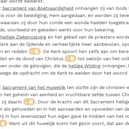
aar wordt bewerkt.
t
Sacrament van Boetvaardigheid
ontvangen zij van Gods
nis voor de belediging, Hem aangedaan, en worden zij te
 waaraan zij door hun zonde een wonde hadden toegebra
fde, voorbeeld en gebeden werkt voor hun bekering.
e
heilige Ziekenzalving
en het gebed van de priesters word
Kerk aan de lijdende en verheerlijkte Heer aanbevolen, o
en en redden
. De Kerk spoort hen zelfs aan om berei
6
ijden en de dood van Christus
tot welzijn van het vol
7
en onder de gelovigen, die de
heilige Wijding
ontvangen, k
swege de opdracht om de Kerk te weiden door het woord 
t
Sacrament van het Huwelijk
ten slotte zijn de christen
n het geheim van eenheid en vruchtbare liefde tussen Chr
 zij daarin
. Door de kracht van dit Sacrament heilige
8
n als gehuwden en in het aanvaarden en opvoeden van de
ij in hun levensstaat hun eigen gave te midden van het 
Want uit dit huwelijk komt het gezin voort, dat aan d