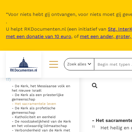
“
Voor niets hebt gij ontvangen, voor niets moet gij geve
.
U helpt RKDocumenten.nl (een initiatief van
Stg. Inter
met een donatie van 10 euro
, of
met een ander, groter
Inhoudsopgave
uitklappen
- Hoofdstuk I - Het mysterie van de
Zoek alles
Kerk (1-8)
- Hoofdstuk II - Het Volk Gods (9-
Lezen
Over ons
17)
- De Kerk, het Messiaanse volk en
Documenten
Over RK Documenten
het nieuwe Israël
- De Kerk als een priesterlijke
Bijbel
Meedoen
gemeenschap
- Het sacramentele leven
- De Kerk als profetische
Thema’s
Doneren
gemeenschap
- Katholiciteit en eenheid
- Het sacramente
- De noodzakelijkheid van de Kerk
Berichten
Nieuwsbrief
en het volwaardig lidmaatschap
11
Het heilig en
- Verbondenheid van de Kerk met