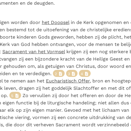
Paus in Pavia: St.
koninkrijk te
amenten en de deugden.
als een taak"
groeit stilletjes door
Augustinus toont ons de
herkennen
De mystiek. De
liefde, niet door
noodzaak om "naar het
mystieke
dwang
vigen worden door
het Doopsel
in de Kerk opgenomen en 
innerlijk" toe te keren.
verschijnselen en de
n bestemd tot de uitoefening van de christelijke eredien
heiligheid
oorte kinderen Gods geworden, hebben zij de plicht, het 
Kerk van God hebben ontvangen, voor de mensen te beli
t
Sacrament van het Vormsel
krijgen zij een nog sterkere
tvangen zij een bijzondere kracht van de Heilige Geest en
 gehouden om, als getuigen van Christus, door woord en
eiden en te verdedigen.
2
3
4
el te nemen aan het
Eucharistisch Offer
, bron en hoogtep
jk leven, dragen zij het goddelijk Slachtoffer en met dit of
 op.
Zo vervullen zij door het offeren en door de H
5
n eigen functie bij de liturgische handeling; niet allen dus
aar elk op zijn eigen manier. Gevoed met het lichaam van 
tische viering, vormen zij een concrete uitdrukking van d
s, die door dit verheven Sacrament wordt verzinnebeeld 