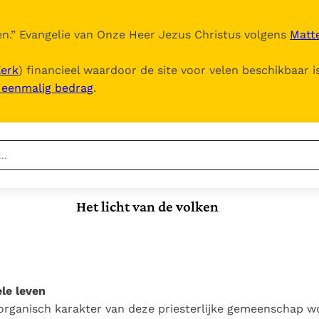
n.
” Evangelie van Onze Heer Jezus Christus volgens
Matte
Kerk
) financieel waardoor de site voor velen beschikbaar i
, eenmalig bedrag
.
Nieuwste
Berichten
Het licht van de volken
Documenten
Het Vaticaan publiceert
een nieuwe Latijnse
5. Het gebed van de
Vaticaanse financiële
uitgave van het Romeins
Kerk
waakhond verliest
In Christus wordt
martyrologium
Paus spreekt het
autonomie
onze honger vervuld
Wereldvoedselprogramma
Leer de kostbare
le leven
Paus Leo XIV in Pavia: "De
toe
parel van Gods
 organisch karakter van deze priesterlijke gemeenschap w
stad is zowel een gave
Gods Koninkrijk