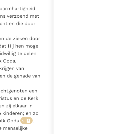
 barmhartigheid
vens verzoend met
cht en die door
en de zieken door
pdat Hij hen moge
dwillig te delen
k Gods.
rijgen van
en de genade van
-echtgenoten een
istus en de Kerk
n zij elkaar in
 kinderen; en zo
volk Gods
.
9
e menselijke