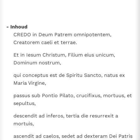
Thema’s
Doneren
Berichten
Nieuwsbrief
- Inhoud
Denzinger
Gebruiksvoorwaarden
CREDO in Deum Patrem omnipotentem,
Creatorem caeli et terrae.
Nieuwste Documenten
5. Het gebed van de Kerk
Et in Iesum Christum, Filium eius unicum,
In Christus wordt onze honger vervuld
Dominum nostrum,
Leer de kostbare parel van Gods koninkrijk te
qui conceptus est de Spiritu Sancto, natus ex
herkennen
Gods Koninkrijk groeit stilletjes door liefde, niet door
Maria Virgine,
dwang
De mystiek. De mystieke verschijnselen en de
passus sub Pontio Pilato, crucifixus, mortuus, et
heiligheid
sepultus,
Berichten
descendit ad inferos, tertia die resurrexit a
Het Vaticaan publiceert een nieuwe Latijnse uitgave
mortuis,
van het Romeins martyrologium
Vaticaanse financiële waakhond verliest autonomie
Paus spreekt het Wereldvoedselprogramma toe
ascendit ad caelos, sedet ad dexteram Dei Patris