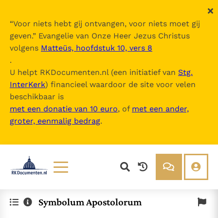
“
Voor niets hebt gij ontvangen, voor niets moet gij
geven.
” Evangelie van Onze Heer Jezus Christus
volgens
Matteüs, hoofdstuk 10, vers 8
.
U helpt RKDocumenten.nl (een initiatief van
Stg.
InterKerk
) financieel waardoor de site voor velen
beschikbaar is
met een donatie van 10 euro
, of
met een ander,
groter, eenmalig bedrag
.
Lezen
Over ons
Symbolum Apostolorum
Documenten
Over RK Documenten
Bijbel
Meedoen