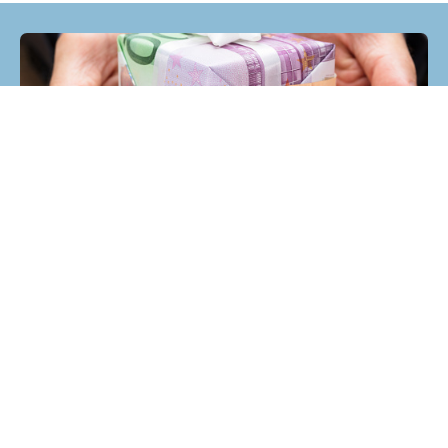
Helpt u mee?
RK Documenten wordt volledig beheerd door
vrijwilligers. Om deze site te bekostigen zijn we
afhankelijk van uw hulp.
Help ons en doneer!
Doneren