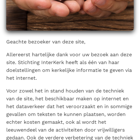
Berichten
Paus naar Pavia om o.a. H. Augustinus te eren
Het Vaticaan publiceert een nieuwe Latijnse uitgave
van het Romeins martyrologium
Geachte bezoeker van deze site,
Vaticaanse financiële waakhond verliest autonomie
Paus spreekt het Wereldvoedselprogramma toe
Allereerst hartelijke dank voor uw bezoek aan deze
Paus Leo XIV in Pavia: "De stad is zowel een gave als
site. Stichting InterKerk heeft als één van haar
een taak"
doelstellingen om kerkelijke informatie te geven via
RK Documenten stelt heel veel belangrijke
het internet.
kerkelijke documenten van de Rooms
Voor zowel het in stand houden van de techniek
Katholieke Kerk in het Nederlands beschikbaar
van de site, het beschikbaar maken op internet en
en is volledig afhankelijk van donaties.
het dataverkeer dat het veroorzaakt en in sommige
gevallen om teksten te kunnen plaatsen, worden
Ik help mee!
echter kosten gemaakt, ook al wordt het
leeuwendeel van de activiteiten door vrijwilligers
gedaan. Ook de verdere verbetering van de techniek