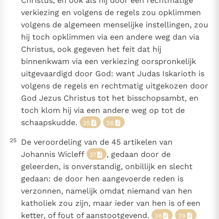
Christus, en ook als hij door een rechtmatige
verkiezing en volgens de regels zou opklimmen
volgens de algemeen menselijke instellingen, zou
hij toch opklimmen via een andere weg dan via
Christus, ook gegeven het feit dat hij
binnenkwam via een verkiezing oorspronkelijk
uitgevaardigd door God: want Judas Iskarioth is
volgens de regels en rechtmatig uitgekozen door
God Jezus Christus tot het bisschopsambt, en
toch klom hij via een andere weg op tot de
schaapskudde.
35
36
25
De veroordeling van de 45 artikelen van
Johannis Wicleff
, gedaan door de
37
geleerden, is onverstandig, onbillijk en slecht
gedaan: de door hen aangevoerde reden is
verzonnen, namelijk omdat niemand van hen
katholiek zou zijn, maar ieder van hen is of een
ketter, of fout of aanstootgevend.
38
39