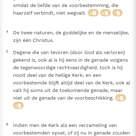
Paus Leo XIV in Pavia: "De stad is zowel een gave als
omdat de liefde van de voorbestemming, die
een taak"
haarzelf verbindt, niet wegvalt.
Paus in Pavia: St. Augustinus toont ons de noodzaak om
5
6
7
"naar het innerlijk" toe te keren.
RK Documenten stelt heel veel belangrijke
4
De twee naturen, de goddelijke en de menselijke,
kerkelijke documenten van de Rooms
zijn één Christus.
Katholieke Kerk in het Nederlands beschikbaar
5
Degene die van tevoren (door God als verloren)
en is volledig afhankelijk van donaties.
gekend is, ook al is hij eens in de genade volgens
de tegenwoordige rechtvaardigheid, toch is hij
Ik help mee!
nooit deel van de heilige Kerk; en een
voorbestemde blijft altijd deel van de Kerk, ook al
valt hij soms uit de toekomende genade, maar
niet uit de genade van de voorbeschikking.
8
9
6
Indien men de Kerk als een verzameling van
voorbestemden opvat, of zij nu in genade zouden