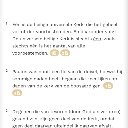
Thema’s
Doneren
Berichten
Nieuwsbrief
1
Één is de heilige universele Kerk, die het geheel
Denzinger
Gebruiksvoorwaarden
vormt der voorbestemden. En daaronder volgt:
De universele heilige Kerk is slechts
één
, zoals
Nieuwste Documenten
slechts
één
is het aantal van alle
5. Het gebed van de Kerk
voorbestemden.
1
2
In Christus wordt onze honger vervuld
Leer de kostbare parel van Gods koninkrijk te
2
Paulus was nooit een lid van de duivel, hoewel hij
herkennen
Gods Koninkrijk groeit stilletjes door liefde, niet door
sommige daden heeft begaan die zeer lijken op
dwang
De mystiek. De mystieke verschijnselen en de
daden van de kerk van de boosaardigen.
3
heiligheid
4
Berichten
Het Vaticaan publiceert een nieuwe Latijnse uitgave
3
Degenen die van tevoren (door God als verloren)
van het Romeins martyrologium
Vaticaanse financiële waakhond verliest autonomie
gekend zijn, zijn geen deel van de Kerk, omdat
Paus spreekt het Wereldvoedselprogramma toe
geen deel daarvan uiteindelijk daarvan afvalt,