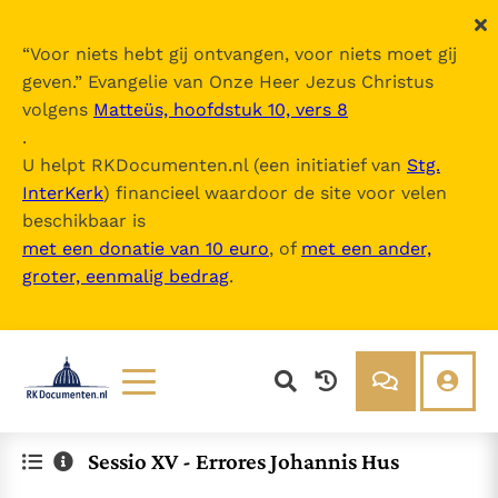
“
Voor niets hebt gij ontvangen, voor niets moet gij
geven.
” Evangelie van Onze Heer Jezus Christus
volgens
Matteüs, hoofdstuk 10, vers 8
.
U helpt RKDocumenten.nl (een initiatief van
Stg.
InterKerk
) financieel waardoor de site voor velen
beschikbaar is
met een donatie van 10 euro
, of
met een ander,
groter, eenmalig bedrag
.
Lezen
Over ons
Sessio XV - Errores Johannis Hus
Documenten
Over RK Documenten
Bijbel
Meedoen