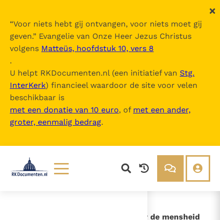
“
Voor niets hebt gij ontvangen, voor niets moet gij
geven.
” Evangelie van Onze Heer Jezus Christus
volgens
Matteüs, hoofdstuk 10, vers 8
8e Zitting
.
U helpt RKDocumenten.nl (een initiatief van
Stg.
InterKerk
) financieel waardoor de site voor velen
Inhoudsopgave
beschikbaar is
uitklappen
met een donatie van 10 euro
, of
met een ander,
groter, eenmalig bedrag
.
- HOOFDSTUK 1 Can. 3 - Over de
verkiezing tot de heilige ambten
- HOOFDSTUK 2 Over beelden,
over de mensheid van Christus en
over de kerkelijke overlevering
Lezen
Over ons
Documenten
Over RK Documenten
- HOOFDSTUK 2 Over beelden, over de mensheid
Bijbel
Meedoen