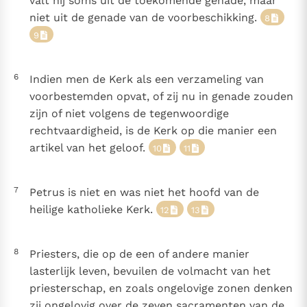
valt hij soms uit de toekomende genade, maar
niet uit de genade van de voorbeschikking.
8
9
6
Indien men de Kerk als een verzameling van
voorbestemden opvat, of zij nu in genade zouden
zijn of niet volgens de tegenwoordige
rechtvaardigheid, is de Kerk op die manier een
artikel van het geloof.
10
11
7
Petrus is niet en was niet het hoofd van de
heilige katholieke Kerk.
12
13
8
Priesters, die op de een of andere manier
lasterlijk leven, bevuilen de volmacht van het
priesterschap, en zoals ongelovige zonen denken
zij ongelovig over de zeven sacramenten van de