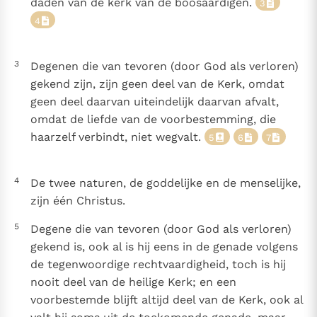
daden van de kerk van de boosaardigen.
3
4
Berichten
Paus naar Pavia om o.a. H. Augustinus te eren
3
Degenen die van tevoren (door God als verloren)
Het Vaticaan publiceert een nieuwe Latijnse uitgave
gekend zijn, zijn geen deel van de Kerk, omdat
van het Romeins martyrologium
Vaticaanse financiële waakhond verliest autonomie
geen deel daarvan uiteindelijk daarvan afvalt,
Paus spreekt het Wereldvoedselprogramma toe
omdat de liefde van de voorbestemming, die
haarzelf verbindt, niet wegvalt.
Paus Leo XIV in Pavia: "De stad is zowel een gave als
5
6
7
een taak"
RK Documenten stelt heel veel belangrijke
4
De twee naturen, de goddelijke en de menselijke,
kerkelijke documenten van de Rooms
zijn één Christus.
Katholieke Kerk in het Nederlands beschikbaar
5
Degene die van tevoren (door God als verloren)
en is volledig afhankelijk van donaties.
gekend is, ook al is hij eens in de genade volgens
de tegenwoordige rechtvaardigheid, toch is hij
Ik help mee!
nooit deel van de heilige Kerk; en een
voorbestemde blijft altijd deel van de Kerk, ook al