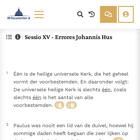
Lezen
Over ons
Sessio XV - Errores Johannis Hus
Documenten
Over RK Documenten
Bijbel
Meedoen
Thema’s
Doneren
Berichten
Nieuwsbrief
1
Één is de heilige universele Kerk, die het geheel
Denzinger
Gebruiksvoorwaarden
vormt der voorbestemden. En daaronder volgt:
De universele heilige Kerk is slechts
één
, zoals
Nieuwste Documenten
slechts
één
is het aantal van alle
In Christus wordt onze honger vervuld
voorbestemden.
1
2
Leer de kostbare parel van Gods koninkrijk te
herkennen
Gods Koninkrijk groeit stilletjes door liefde, niet door
2
Paulus was nooit een lid van de duivel, hoewel hij
dwang
De mystiek. De mystieke verschijnselen en de
sommige daden heeft begaan die zeer lijken op
heiligheid
Open uw hart voor het zaad van Gods Woord