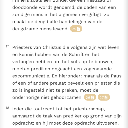
immers zoals een zonde, die een misdaad of
doodzonde wordt genoemd, de daden van een
zondige mens in het algemeen vergiftigt, zo
maakt de deugd alle handelingen van de
deugdzame mens levend.
25
17
Priesters van Christus die volgens zijn wet leven
en kennis hebben van de Schrift en het
verlangen hebben om het volk op te bouwen,
moeten prediken ongeacht een zogenaamde
excommunicatie. En hieronder: maar als de Paus
of een of andere prelaat beveelt een priester die
zo is ingesteld niet te preken, moet de
onderhorige niet gehoorzamen.
26
27
18
Ieder die toetreedt tot het priesterschap,
aanvaardt de taak van prediker op grond van zijn
opdracht; en hij moet deze opdracht uitvoeren,