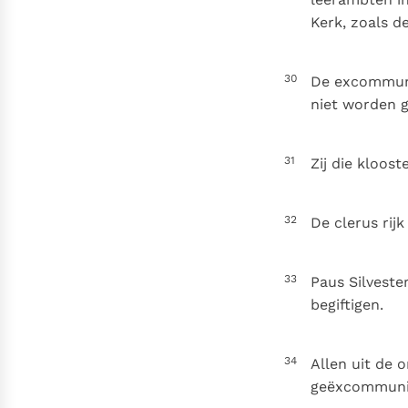
Kerk, zoals de
30
De excommuni
niet worden g
31
Zij die kloost
32
De clerus rij
33
Paus Silveste
begiftigen.
34
Allen uit de 
geëxcommuni