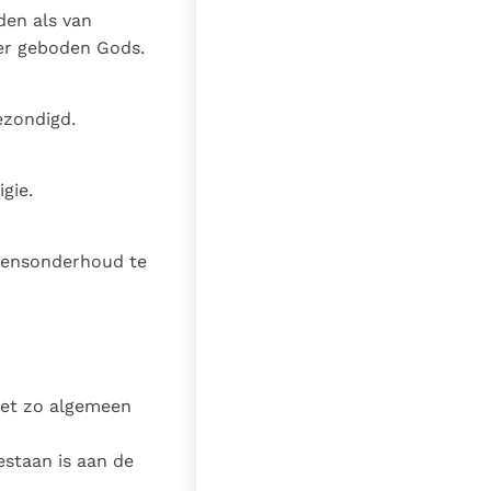
den als van
der geboden Gods.
gezondigd.
igie.
vensonderhoud te
het zo algemeen
estaan is aan de