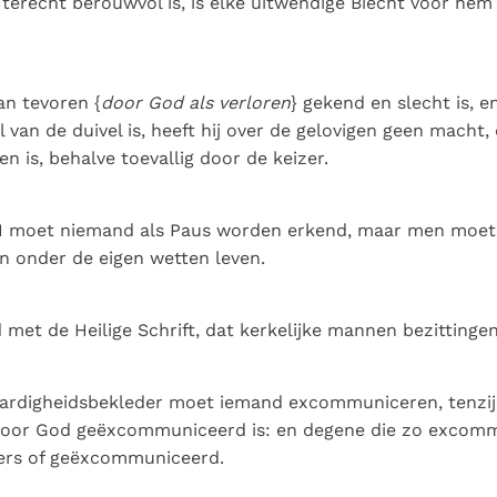
terecht berouwvol is, is elke uitwendige Biecht voor hem
an tevoren {
door God als verloren
} gekend en slecht is, 
 van de duivel is, heeft hij over de gelovigen geen macht
n is, behalve toevallig door de keizer.
I moet niemand als Paus worden erkend, maar men moet 
n onder de eigen wetten leven.
jd met de Heilige Schrift, dat kerkelijke mannen bezitting
rdigheidsbekleder moet iemand excommuniceren, tenzij 
 door God geëxcommuniceerd is: en degene die zo excomm
ters of geëxcommuniceerd.