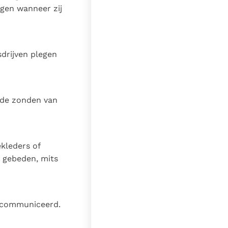
ggen wanneer zij
drijven plegen
 de zonden van
kleders of
e gebeden, mits
ëxcommuniceerd.