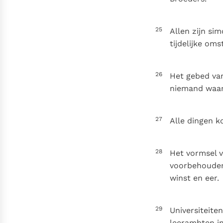
25
Allen zijn sim
tijdelijke om
26
Het gebed van
niemand waar
27
Alle dingen k
28
Het vormsel v
voorbehouden 
winst en eer.
29
Universiteite
leerambten in