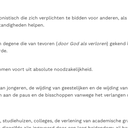
onistisch die zich verplichten te bidden voor anderen, als
standigheden helpen.
 degene die van tevoren {
door God als verloren
} gekend 
de.
omen voort uit absolute noodzakelijkheid.
an jongeren, de wijding van geestelijken en de wijding v
aan de paus en de bisschoppen vanwege het verlangen na
n, studiehuizen, colleges, de verlening van academische g
 diezelfde zijn ingevoerd door een leeg heidendom; zij ba