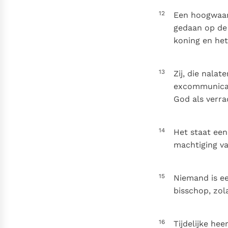
12
Een hoogwaar
gedaan op de 
koning en het
13
Zij, die nala
excommunicat
God als verra
14
Het staat een
machtiging va
15
Niemand is ee
bisschop, zol
16
Tijdelijke he