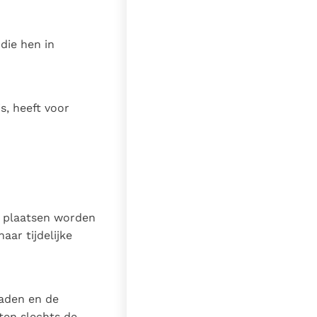
 die hen in
is, heeft voor
an plaatsen worden
ar tijdelijke
raden en de
ten slechts de