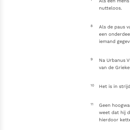
Als een mens 
nutteloos.
8
Als de paus v
een onderdeel
iemand gegeve
9
Na Urbanus V
van de Grieke
10
Het is in stri
11
Geen hoogwaa
weet dat hij
hierdoor ket