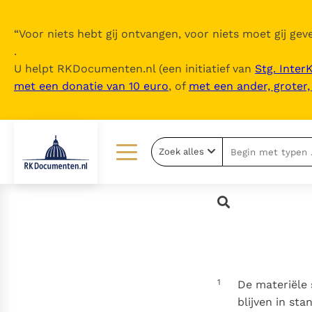
“
Voor niets hebt gij ontvangen, voor niets moet gij geve
.
U helpt RKDocumenten.nl (een initiatief van
Stg. Inter
met een donatie van 10 euro
, of
met een ander, groter
Zoek alles
Lezen
Over ons
Documenten
Over RK Documenten
Bijbel
Meedoen
Thema’s
Doneren
1
De materiële 
Berichten
Nieuwsbrief
blijven in sta