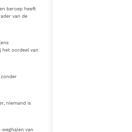
en beroep heeft
rader van de
gens
 het oordeel van
n zonder
er, niemand is
n weghalen van