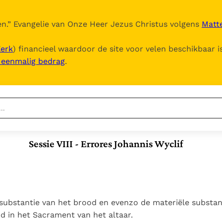
n.
” Evangelie van Onze Heer Jezus Christus volgens
Matte
Kerk
) financieel waardoor de site voor velen beschikbaar i
, eenmalig bedrag
.
Nieuwste
Berichten
Sessie VIII - Errores Johannis Wyclif
Documenten
Het Vaticaan publiceert
een nieuwe Latijnse
5. Het gebed van de
Vaticaanse financiële
uitgave van het Romeins
Kerk
waakhond verliest
In Christus wordt
martyrologium
Paus spreekt het
autonomie
onze honger vervuld
Wereldvoedselprogramma
Leer de kostbare
substantie van het brood en evenzo de materiële substan
Paus Leo XIV in Pavia: "De
toe
parel van Gods
nd in het Sacrament van het altaar.
stad is zowel een gave
Gods Koninkrijk