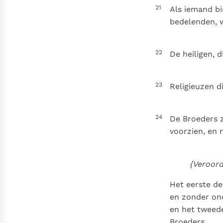
21
Als iemand bi
bedelenden, w
22
De heiligen, d
23
Religieuzen di
24
De Broeders 
voorzien, en 
{Veroord
Het eerste de
en zonder on
en het tweede
Broeders.