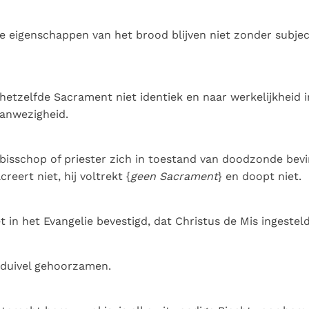
Paus in Pavia: St.
koninkrijk te
als een taak"
groeit stilletjes door
Augustinus toont ons de
herkennen
De mystiek. De
liefde, niet door
e eigenschappen van het brood blijven niet zonder subjec
noodzaak om "naar het
mystieke
dwang
innerlijk" toe te keren.
verschijnselen en de
heiligheid
n hetzelfde Sacrament niet identiek en naar werkelijkheid i
aanwezigheid.
isschop of priester zich in toestand van doodzonde bevin
creert niet, hij voltrekt {
geen Sacrament
} en doopt niet.
t in het Evangelie bevestigd, dat Christus de Mis ingeste
duivel gehoorzamen.