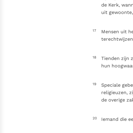
de Kerk, wann
uit gewoonte,
17
Mensen uit he
terechtwijzen
18
Tienden zijn
hun hoogwaar
19
Speciale geb
religieuzen, 
de overige zak
20
Iemand die e