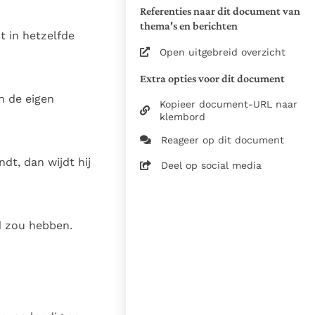
Referenties naar dit document van
Vert. uit het Latijn
thema's en berichten
t in hetzelfde
Zie de gebruiksvoorwaarden
Open uitgebreid overzicht
van de documenten
2017
Extra opties voor dit document
George Dölle pr.,
n de eigen
Kopieer document-URL naar
Lucas Verlinden,
klembord
Bram Witvliet
Reageer op dit document
14-12-2022
dt, dan wijdt hij
Deel op social media
4979
nl
ld zou hebben.