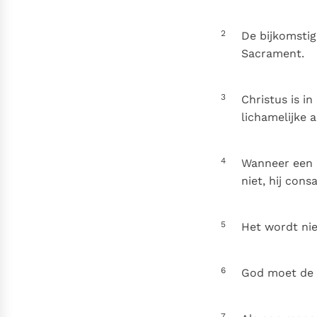
Denzinger
Gebruiksvoorwaarden
2
De bijkomstig
Sacrament.
3
Christus is i
lichamelijke 
4
Wanneer een b
niet, hij consa
5
Het wordt nie
6
God moet de 
7