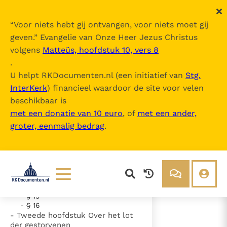
“
Voor niets hebt gij ontvangen, voor niets moet gij
geven.
” Evangelie van Onze Heer Jezus Christus
volgens
Matteüs, hoofdstuk 10, vers 8
Sub catholicae professione
.
U helpt RKDocumenten.nl (een initiatief van
Stg.
InterKerk
) financieel waardoor de site voor velen
Inhoudsopgave
beschikbaar is
uitklappen
met een donatie van 10 euro
, of
met een ander,
groter, eenmalig bedrag
.
- Eerste hoofdstuk De Grieken op
te leggen riten en leer
- § 3
- § 4
- § 5
- § 6
- § 14
Lezen
Over ons
- § 15
- § 16
Documenten
Over RK Documenten
- Tweede hoofdstuk Over het lot
- § 6
der gestorvenen
Bijbel
Meedoen