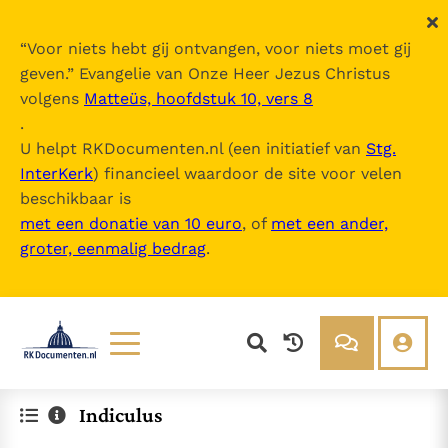
“
Voor niets hebt gij ontvangen, voor niets moet gij
geven.
” Evangelie van Onze Heer Jezus Christus
volgens
Matteüs, hoofdstuk 10, vers 8
.
U helpt RKDocumenten.nl (een initiatief van
Stg.
InterKerk
) financieel waardoor de site voor velen
beschikbaar is
met een donatie van 10 euro
, of
met een ander,
groter, eenmalig bedrag
.
Lezen
Over ons
Indiculus
Documenten
Over RK Documenten
Bijbel
Meedoen