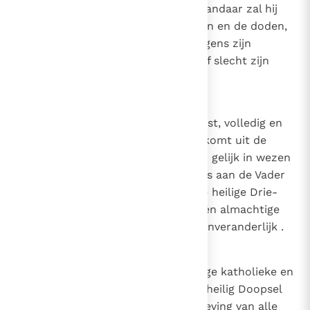
rechterhand van God de Vader, vandaar zal hij
komen oordelen over de levenden en de doden,
en zal hij aan iedereen geven volgens zijn
werken, al naar gelang ze goed of slecht zijn
geweest.
3
Wij geloven ook in de Heilige Geest, volledig en
volmaakt en ware God die voortkomt uit de
Vader en de Zoon, gelijkaardig en gelijk in wezen
en almacht en eeuwigheid in alles aan de Vader
en de Zoon. Wij geloven dat deze heilige Drie-
Eenheid niet drie Goden, maar één almachtige
God, eeuwig en onzichtbaar en onveranderlijk .
4
Wij geloven dat er één ware heilige katholieke en
apostolische Kerk is, waarin één heilig Doopsel
10
wordt gegeven en een ware vergeving van alle