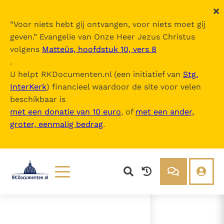
“
Voor niets hebt gij ontvangen, voor niets moet gij
geven.
” Evangelie van Onze Heer Jezus Christus
volgens
Matteüs, hoofdstuk 10, vers 8
4e Zitting - Geloofsbelijdenis van Keize
.
r Michael Palaiologos
U helpt RKDocumenten.nl (een initiatief van
Stg.
InterKerk
) financieel waardoor de site voor velen
Inhoudsopgave
beschikbaar is
uitklappen
met een donatie van 10 euro
, of
met een ander,
groter, eenmalig bedrag
.
- Algemene belijdenis
- Bijzondere toevoegingen tegen
de dwalingen van de Oosterlingen
- Het lot van de overledenen
Lezen
Over ons
Documenten
Over RK Documenten
- Algemene belijdenis
Bijbel
Meedoen