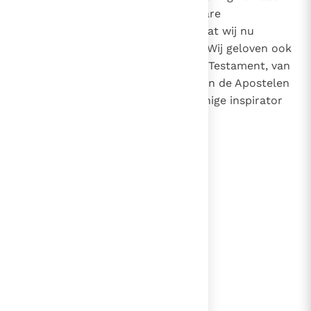
zonden. Wij geloven ook in de ware
wederopstanding van dit vlees, dat wij nu
dragen, en in het eeuwige leven. Wij geloven ook
dat van het Nieuwe en het Oude Testament, van
de Wet, en van de Profeten en van de Apostelen
de almachtige God en Heer de enige inspirator
is.
lees verder