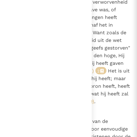
Niemand zal door zijn schijnbare verworvenheid
geëerd worden, alsof het geen gave was, of
veronderstellen dat hij het ontvangen heeft
omdat een boodschap van buitenaf het in
geschrift of in spraak vermeldde. Want zoals de
apostel zegt: "Indien gerechtigheid uit de wet
voortkomt, dan is Christus tevergeefs gestorven"
(Gal. 2, 21)
: "Hij is opgevaren naar den hoge, Hij
heeft gevangenen meegevoerd, Hij heeft gaven
gegeven aan de mensen."
(Ef. 4, 8)
Het is uit
2
deze bron dat iemand heeft wat hij heeft; maar
wie ontkent dat hij het uit deze bron heeft, heeft
het ofwel niet echt, ofwel "zelfs wat hij heeft zal
worden weggenomen"
(Mt. 25, 29)
.
18
Caono 17
Over christelijke moed. De moed van de
heidenen wordt voortgebracht door eenvoudige
hebzucht, maar de moed van Christenen door de