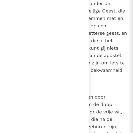
door onze natuurlijke krachten zonder de
verlichting en inspiratie van de Heilige Geest, die
alle mensen blijmoedig doet instemmen met en
geloven in de waarheid, dan is hij op een
dwaalspoor gebracht door een ketterse geest, en
verstaat hij niet de stem van God die in het
Evangelie zegt: "Want buiten Mij kunt gij niets
doen"
(Joh. 15, 5)
, en het woord van de apostel:
"Niet dat wij uit onszelf bekwaam zijn om iets te
beweren dat van ons komt; onze bekwaamheid
komt van God"
(2 Kor. 5, 5)
.
9
Canon 8
Als iemand beweert dat sommigen door
barmhartigheid tot de genade van de doop
kunnen komen, maar anderen door de vrije wil,
die duidelijk verdorven is bij allen die na de
overtreding van de eerste mens geboren zijn,