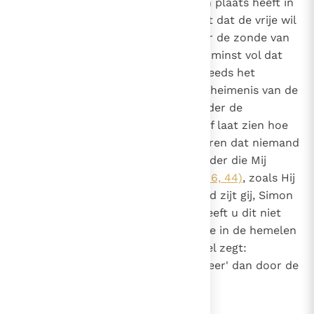
dan is dat een bewijs dat hij geen plaats heeft in
het ware geloof. Want hij ontkent dat de vrije wil
van alle mensen verzwakt is door de zonde van
de eerste mens, of houdt op zijn minst vol dat
die zo is aangetast dat ze nog steeds het
vermogen hebben om zelf het geheimenis van de
eeuwige zaligheid te zoeken zonder de
openbaring van God. De Heer zelf laat zien hoe
tegenstrijdig dit is door te verklaren dat niemand
tot Hem kan komen "tenzij de Vader die Mij
gezonden heeft hem trekt"
(Joh. 6, 44)
, zoals Hij
ook tegen Petrus zegt: "Gezegend zijt gij, Simon
Bar-Jona! Want vlees en bloed heeft u dit niet
geopenbaard, maar mijn Vader die in de hemelen
is"
(Mt. 16, 17)
, en zoals de apostel zegt:
"Niemand kan zeggen 'Jezus is Heer' dan door de
Heilige Geest"
(1 Kor. 12, 3)
.
10
Canon 9