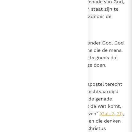
niet kan veiligstellen zonder de genade van God,
dat een geschenk is, hoe zal hij in staat zijn te
herstellen wat hij verloren heeft zonder de
genade van God?
21
Canon 20
De mens kan niets goeds doen zonder God. God
doet veel goede dingen in de mens die de mens
niet doet; maar de mens doet niets goeds dat
God hem niet heeft gegeven om te doen.
22
Canon 21
Natuur en genade. Net zoals de apostel terecht
zegt tegen hen die, omdat ze gerechtvaardigd
wilden worden door de Wet, van de genade
afvielen: "Als de gerechtigheid uit de Wet komt,
dan is Christus tevergeefs gestorven"
(Gal. 2, 21)
,
zo wordt terecht gezegd tegen hen die denken
dat de genade, die het geloof in Christus