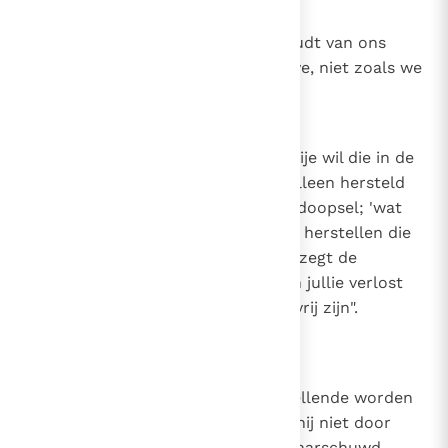
13
Canon 12
Hoe God van ons houdt. God houdt van ons
zoals we zullen zijn door zijn gave, niet zoals we
zijn door onze verdienste.
14
Canon 13
Het herstel van de vrije wil. De vrije wil die in de
eerste mens verwond was, kan alleen hersteld
worden door de genade van het doopsel; 'wat
verloren is gegaan, kan alleen Hij herstellen die
in staat was het te geven'. En zo zegt de
Waarheid zelf: "Wanneer de Zoon jullie verlost
heeft, dan zullen jullie werkelijk vrij zijn".
(Joh. 8, 36)
15
Canon 14
Geen ellendig mens kan uit zijn ellende worden
bevrijd, hoe groot die ook is, als hij niet door
Gods barmhartigheid wordt gewaarschuwd,