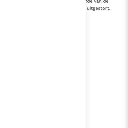
de Vader en de Zoon, heeft de liefde van de
Vader en de Zoon in onze harten uitgestort.
(Rom. 5, 5)
lees verder