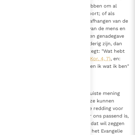
het geloof, de wil of de kracht hebben om al
deze dingen te doen zoals het hoort; of als
iemand de hulp van genade laat afhangen van de
nederigheid of gehoorzaamheid van de mens en
het er niet mee eens is dat het een genadegave
zelf is dat we gehoorzaam en nederig zijn, dan
spreekt hij de apostel tegen die zegt: "Wat hebt
u dat u niet ontvangen hebt?"
(1 Kor. 4, 7)
, en:
"Maar door de genade van God ben ik wat ik ben"
(1 Kor. 15, 10)
.
8
Canon 7
Als iemand beweert dat we een juiste mening
kunnen vormen of een juiste keuze kunnen
maken die betrekking heeft op de redding voor
het eeuwige leven, zoals dat voor ons passend is,
of dat we gered kunnen worden, dat wil zeggen
instemmen met de prediking van het Evangelie