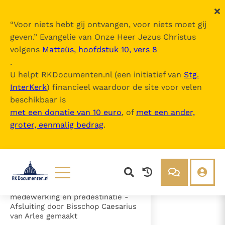
“
Voor niets hebt gij ontvangen, voor niets moet gij
geven.
” Evangelie van Onze Heer Jezus Christus
volgens
Matteüs, hoofdstuk 10, vers 8
Canones (2e Synode van Orange)
.
U helpt RKDocumenten.nl (een initiatief van
Stg.
InterKerk
) financieel waardoor de site voor velen
Inhoudsopgave
beschikbaar is
uitklappen
met een donatie van 10 euro
, of
met een ander,
groter, eenmalig bedrag
.
- a) Voorwoord
- b) Canones
- Artikel 1 - De erfzonde (cann. 1-
2)
- Artikel 2 - De genade (cann. 3-
25)
- c) Genade, menselijke
Lezen
Over ons
medewerking en predestinatie -
Afsluiting door Bisschop Caesarius
Documenten
Over RK Documenten
van Arles gemaakt
- Artikel 2 - De genade (cann. 3-25)
Bijbel
Meedoen