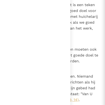
Betreffende de hulp van God. Het is een teken
van goddelijke gunst als we een goed doel voor
ogen hebben en ons niet inlaten met huichelarij
en ongerechtigheid; want zo vaak als we goed
doen, is God in ons en met ons aan het werk,
zodat we dat kunnen doen.
11
Canon 10
De wedergeborenen en de heiligen moeten ook
altijd Gods hulp afsmeken om het goede doel te
bereiken of in het goede te volharden.
12
Canon 11
Betreffende de plicht om te bidden. Niemand
zou een waar gebed tot de Heer richten als hij
niet van Hem het voorwerp van zijn gebed had
ontvangen, zoals er geschreven staat: "Van U
hebben wij U gegeven"
(1 Kron. 29, 14)
.