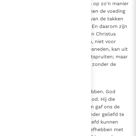
stand houdt: want de takken zijn op zo'n manier
aan de wijnstok dat de wijnstok hen de voeding
geeft die nodig is voor het leven van de takken
en ontvangt niets van hen terug. En daarom zijn
beide - Christus in je hebben en in Christus
blijven - nuttig voor de leerlingen, niet voor
Christus. Want als een tak is afgesneden, kan uit
de levende wortel een andere ontspruiten; maar
wie afgesneden is, kan niet leven zonder de
wortel.
.
3
26
Canon 25
De liefde waarmee we God liefhebben. God
liefhebben is een geschenk van God. Hij die
liefheeft zonder geliefd te worden gaf ons de
gave om van Hem te houden. Zonder geliefd te
zijn, zijn wij geliefd, zodat wij geliefd kunnen
worden. Want de Geest, die wij liefhebben met