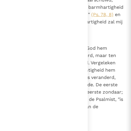
zoals de Psalmist zegt: "Laat uw barmhartigheid
mij snel tegemoet komen, o Heer"
(Ps. 78, 8)
en
nogmaals: "Mijn God, zijn barmhartigheid zal mij
tegemoet komen"
(Ps. 58, 11)
.
16
Canon 15
Vergeleken met de staat waarin God hem
gevormd had, was Adam veranderd, maar ten
kwade, door zijn ongerechtigheid. Vergeleken
met de staat waarin de ongerechtigheid hem
had gebracht, is de gelovige mens veranderd,
maar ten goede, door Gods genade. De eerste
verandering is te danken aan de eerste zondaar;
de tweede "verandering", volgens de Psalmist, "is
te danken aan de rechterhand van de
Allerhoogste"
(Ps. 77, 10)
.
17
Canon 16