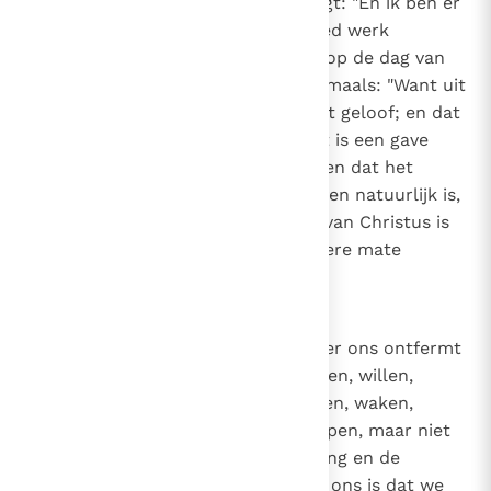
is, want de gezegende Paulus zegt: "En ik ben er
zeker van dat Hij die in u een goed werk
begonnen is, het voleindigen zal op de dag van
Jezus Christus"
(Fil. 1, 6)
. En nogmaals: "Want uit
genade zijt gij behouden door het geloof; en dat
hebt gij niet uit uzelf gedaan, het is een gave
Gods"
(Ef. 2, 8)
. Want zij die stellen dat het
geloof waardoor we in God geloven natuurlijk is,
maken iedereen die van de Kerk van Christus is
afgescheiden per definitie in zekere mate
gelovig.
7
Canon 6
Als iemand zegt dat God zich over ons ontfermt
als we, los van zijn genade, geloven, willen,
verlangen, streven, werken, bidden, waken,
studeren, zoeken, vragen of kloppen, maar niet
belijdt dat het door de nederdaling en de
inspiratie van de Heilige Geest in ons is dat we