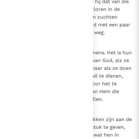
rechtvaardigheid bezit, dan heeft hij dat van die
goddelijke bron waarnaar we, verloren in de
woestijn van deze wereld, moeten zuchten
zodat we, als het ware bevochtigd met een paar
druppels, niet wankelen op onze weg.
24
Canon 23
De wil van God en de wil van de mens. Het is hun
wil die de mensen doen, niet die van God, als ze
doen wat God onwelgevallig is; maar als ze doen
wat ze willen, om de goddelijke wil te dienen,
zelfs als ze doen wat ze willen door het te
wensen, is het niettemin de wil van Hem die
voorbereidt en beveelt wat ze willen.
25
Canon 24
De takken van de wijnstok. De takken zijn aan de
wijnstok zonder iets aan de wijnstok te geven,
maar ontvangen van de wijnstok wat hen in