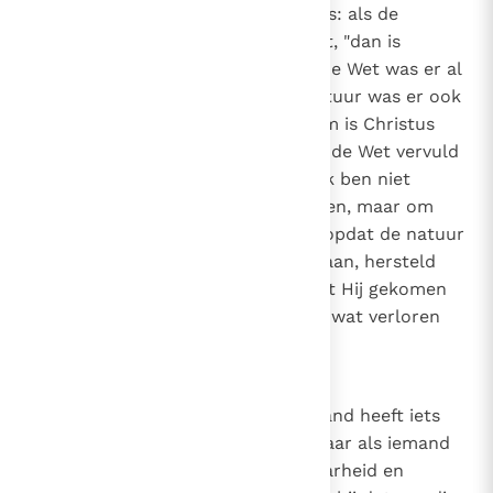
aanbeveelt en ontvangt, natuur is: als de
gerechtigheid uit de natuur komt, "dan is
Christus tevergeefs gestorven". De Wet was er al
en rechtvaardigde niet, en de natuur was er ook
al en rechtvaardigde niet. Daarom is Christus
niet tevergeefs gestorven, opdat de Wet vervuld
zou worden door Hem die zei: "Ik ben niet
gekomen om de Wet te vernietigen, maar om
haar te vervullen"
(Mt. 5, 17)
, en opdat de natuur
die door Adam verloren was gegaan, hersteld
zou worden door Hem die zei dat Hij gekomen
was "om te zoeken en te redden wat verloren
was".
(Lc. 19, 10)
23
Canon 22
Wat goed is voor de mens. Niemand heeft iets
anders dan leugens en zonde. Maar als iemand
ook maar het kleinste beetje waarheid en