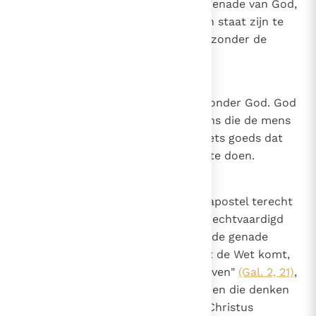
niet kan veiligstellen zonder de genade van God,
dat een geschenk is, hoe zal hij in staat zijn te
herstellen wat hij verloren heeft zonder de
genade van God?
21
Canon 20
De mens kan niets goeds doen zonder God. God
doet veel goede dingen in de mens die de mens
niet doet; maar de mens doet niets goeds dat
God hem niet heeft gegeven om te doen.
22
Canon 21
Natuur en genade. Net zoals de apostel terecht
zegt tegen hen die, omdat ze gerechtvaardigd
wilden worden door de Wet, van de genade
afvielen: "Als de gerechtigheid uit de Wet komt,
dan is Christus tevergeefs gestorven"
(Gal. 2, 21)
,
zo wordt terecht gezegd tegen hen die denken
dat de genade, die het geloof in Christus