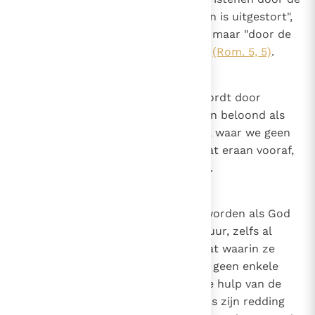
liefde van God die "in onze harten is uitgestort",
niet door vrije wil van onze kant, maar "door de
Heilige Geest die ons gegeven is"
(Rom. 5, 5)
.
19
Canon 18
Dat genade niet voorafgegaan wordt door
verdienste. Goede werken worden beloond als
ze gedaan worden; maar genade, waar we geen
aanspraak op kunnen maken, gaat eraan vooraf,
zodat ze gedaan kunnen worden.
20
Canon 19
Dat een mens alleen gered kan worden als God
genade toont. De menselijke natuur, zelfs al
bleef ze in de ongeschonden staat waarin ze
geschapen werd, zou zichzelf op geen enkele
manier kunnen redden zonder de hulp van de
Schepper; dus aangezien de mens zijn redding