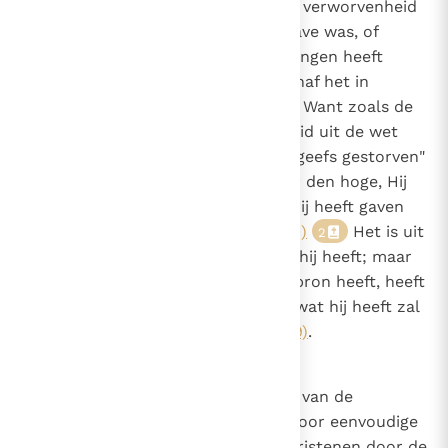
Niemand zal door zijn schijnbare verworvenheid
geëerd worden, alsof het geen gave was, of
veronderstellen dat hij het ontvangen heeft
omdat een boodschap van buitenaf het in
geschrift of in spraak vermeldde. Want zoals de
apostel zegt: "Indien gerechtigheid uit de wet
voortkomt, dan is Christus tevergeefs gestorven"
(Gal. 2, 21)
: "Hij is opgevaren naar den hoge, Hij
heeft gevangenen meegevoerd, Hij heeft gaven
gegeven aan de mensen."
(Ef. 4, 8)
Het is uit
2
deze bron dat iemand heeft wat hij heeft; maar
wie ontkent dat hij het uit deze bron heeft, heeft
het ofwel niet echt, ofwel "zelfs wat hij heeft zal
worden weggenomen"
(Mt. 25, 29)
.
18
Caono 17
Over christelijke moed. De moed van de
heidenen wordt voortgebracht door eenvoudige
hebzucht, maar de moed van Christenen door de