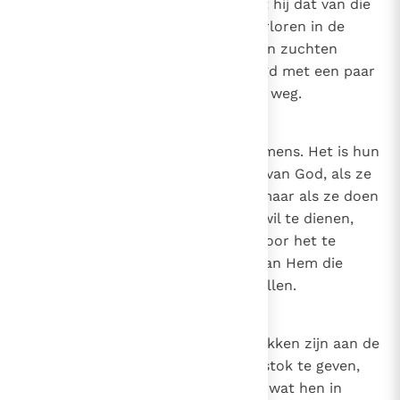
rechtvaardigheid bezit, dan heeft hij dat van die
goddelijke bron waarnaar we, verloren in de
woestijn van deze wereld, moeten zuchten
zodat we, als het ware bevochtigd met een paar
druppels, niet wankelen op onze weg.
24
Canon 23
De wil van God en de wil van de mens. Het is hun
wil die de mensen doen, niet die van God, als ze
doen wat God onwelgevallig is; maar als ze doen
wat ze willen, om de goddelijke wil te dienen,
zelfs als ze doen wat ze willen door het te
wensen, is het niettemin de wil van Hem die
voorbereidt en beveelt wat ze willen.
25
Canon 24
De takken van de wijnstok. De takken zijn aan de
wijnstok zonder iets aan de wijnstok te geven,
maar ontvangen van de wijnstok wat hen in