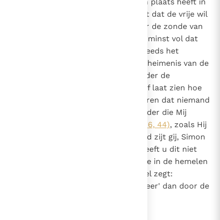
dan is dat een bewijs dat hij geen plaats heeft in
het ware geloof. Want hij ontkent dat de vrije wil
van alle mensen verzwakt is door de zonde van
de eerste mens, of houdt op zijn minst vol dat
die zo is aangetast dat ze nog steeds het
vermogen hebben om zelf het geheimenis van de
eeuwige zaligheid te zoeken zonder de
openbaring van God. De Heer zelf laat zien hoe
tegenstrijdig dit is door te verklaren dat niemand
tot Hem kan komen "tenzij de Vader die Mij
gezonden heeft hem trekt"
(Joh. 6, 44)
, zoals Hij
ook tegen Petrus zegt: "Gezegend zijt gij, Simon
Bar-Jona! Want vlees en bloed heeft u dit niet
geopenbaard, maar mijn Vader die in de hemelen
is"
(Mt. 16, 17)
, en zoals de apostel zegt:
"Niemand kan zeggen 'Jezus is Heer' dan door de
Heilige Geest"
(1 Kor. 12, 3)
.
10
Canon 9