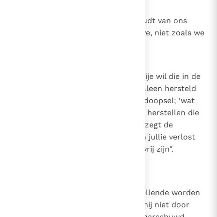
13
Canon 12
Hoe God van ons houdt. God houdt van ons
zoals we zullen zijn door zijn gave, niet zoals we
zijn door onze verdienste.
14
Canon 13
Het herstel van de vrije wil. De vrije wil die in de
eerste mens verwond was, kan alleen hersteld
worden door de genade van het doopsel; 'wat
verloren is gegaan, kan alleen Hij herstellen die
in staat was het te geven'. En zo zegt de
Waarheid zelf: "Wanneer de Zoon jullie verlost
heeft, dan zullen jullie werkelijk vrij zijn".
(Joh. 8, 36)
15
Canon 14
Geen ellendig mens kan uit zijn ellende worden
bevrijd, hoe groot die ook is, als hij niet door
Gods barmhartigheid wordt gewaarschuwd,