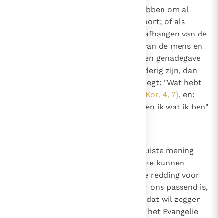
het geloof, de wil of de kracht hebben om al
deze dingen te doen zoals het hoort; of als
iemand de hulp van genade laat afhangen van de
nederigheid of gehoorzaamheid van de mens en
het er niet mee eens is dat het een genadegave
zelf is dat we gehoorzaam en nederig zijn, dan
spreekt hij de apostel tegen die zegt: "Wat hebt
u dat u niet ontvangen hebt?"
(1 Kor. 4, 7)
, en:
"Maar door de genade van God ben ik wat ik ben"
(1 Kor. 15, 10)
.
8
Canon 7
Als iemand beweert dat we een juiste mening
kunnen vormen of een juiste keuze kunnen
maken die betrekking heeft op de redding voor
het eeuwige leven, zoals dat voor ons passend is,
of dat we gered kunnen worden, dat wil zeggen
instemmen met de prediking van het Evangelie