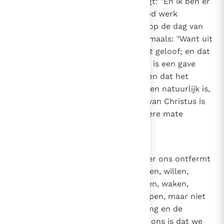
is, want de gezegende Paulus zegt: "En ik ben er
zeker van dat Hij die in u een goed werk
begonnen is, het voleindigen zal op de dag van
Jezus Christus"
(Fil. 1, 6)
. En nogmaals: "Want uit
genade zijt gij behouden door het geloof; en dat
hebt gij niet uit uzelf gedaan, het is een gave
Gods"
(Ef. 2, 8)
. Want zij die stellen dat het
geloof waardoor we in God geloven natuurlijk is,
maken iedereen die van de Kerk van Christus is
afgescheiden per definitie in zekere mate
gelovig.
7
Canon 6
Als iemand zegt dat God zich over ons ontfermt
als we, los van zijn genade, geloven, willen,
verlangen, streven, werken, bidden, waken,
studeren, zoeken, vragen of kloppen, maar niet
belijdt dat het door de nederdaling en de
inspiratie van de Heilige Geest in ons is dat we