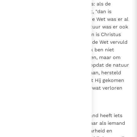
aanbeveelt en ontvangt, natuur is: als de
gerechtigheid uit de natuur komt, "dan is
Christus tevergeefs gestorven". De Wet was er al
en rechtvaardigde niet, en de natuur was er ook
al en rechtvaardigde niet. Daarom is Christus
niet tevergeefs gestorven, opdat de Wet vervuld
zou worden door Hem die zei: "Ik ben niet
gekomen om de Wet te vernietigen, maar om
haar te vervullen"
(Mt. 5, 17)
, en opdat de natuur
die door Adam verloren was gegaan, hersteld
zou worden door Hem die zei dat Hij gekomen
was "om te zoeken en te redden wat verloren
was".
(Lc. 19, 10)
23
Canon 22
Wat goed is voor de mens. Niemand heeft iets
anders dan leugens en zonde. Maar als iemand
ook maar het kleinste beetje waarheid en