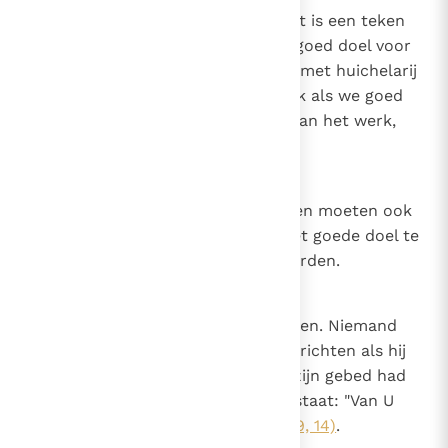
Betreffende de hulp van God. Het is een teken
van goddelijke gunst als we een goed doel voor
ogen hebben en ons niet inlaten met huichelarij
en ongerechtigheid; want zo vaak als we goed
doen, is God in ons en met ons aan het werk,
zodat we dat kunnen doen.
11
Canon 10
De wedergeborenen en de heiligen moeten ook
altijd Gods hulp afsmeken om het goede doel te
bereiken of in het goede te volharden.
12
Canon 11
Betreffende de plicht om te bidden. Niemand
zou een waar gebed tot de Heer richten als hij
niet van Hem het voorwerp van zijn gebed had
ontvangen, zoals er geschreven staat: "Van U
hebben wij U gegeven"
(1 Kron. 29, 14)
.