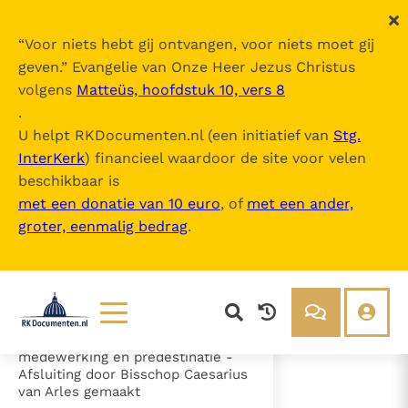
“
Voor niets hebt gij ontvangen, voor niets moet gij
geven.
” Evangelie van Onze Heer Jezus Christus
volgens
Matteüs, hoofdstuk 10, vers 8
Canones (2e Synode van Orange)
.
U helpt RKDocumenten.nl (een initiatief van
Stg.
InterKerk
) financieel waardoor de site voor velen
Inhoudsopgave
beschikbaar is
uitklappen
met een donatie van 10 euro
, of
met een ander,
groter, eenmalig bedrag
.
- a) Voorwoord
- b) Canones
- Artikel 1 - De erfzonde (cann. 1-
2)
- Artikel 2 - De genade (cann. 3-
25)
- c) Genade, menselijke
Lezen
Over ons
medewerking en predestinatie -
Afsluiting door Bisschop Caesarius
Documenten
Over RK Documenten
van Arles gemaakt
- Artikel 2 - De genade (cann. 3-25)
Bijbel
Meedoen