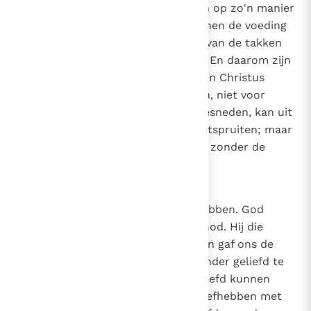
stand houdt: want de takken zijn op zo'n manier
aan de wijnstok dat de wijnstok hen de voeding
geeft die nodig is voor het leven van de takken
en ontvangt niets van hen terug. En daarom zijn
beide - Christus in je hebben en in Christus
blijven - nuttig voor de leerlingen, niet voor
Christus. Want als een tak is afgesneden, kan uit
de levende wortel een andere ontspruiten; maar
wie afgesneden is, kan niet leven zonder de
wortel.
.
3
26
Canon 25
De liefde waarmee we God liefhebben. God
liefhebben is een geschenk van God. Hij die
liefheeft zonder geliefd te worden gaf ons de
gave om van Hem te houden. Zonder geliefd te
zijn, zijn wij geliefd, zodat wij geliefd kunnen
worden. Want de Geest, die wij liefhebben met