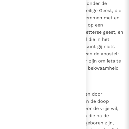
door onze natuurlijke krachten zonder de
verlichting en inspiratie van de Heilige Geest, die
alle mensen blijmoedig doet instemmen met en
geloven in de waarheid, dan is hij op een
dwaalspoor gebracht door een ketterse geest, en
verstaat hij niet de stem van God die in het
Evangelie zegt: "Want buiten Mij kunt gij niets
doen"
(Joh. 15, 5)
, en het woord van de apostel:
"Niet dat wij uit onszelf bekwaam zijn om iets te
beweren dat van ons komt; onze bekwaamheid
komt van God"
(2 Kor. 5, 5)
.
9
Canon 8
Als iemand beweert dat sommigen door
barmhartigheid tot de genade van de doop
kunnen komen, maar anderen door de vrije wil,
die duidelijk verdorven is bij allen die na de
overtreding van de eerste mens geboren zijn,