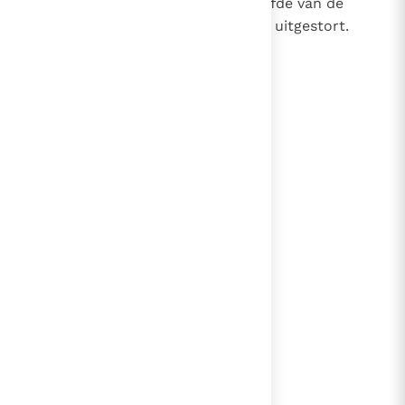
de Vader en de Zoon, heeft de liefde van de
Vader en de Zoon in onze harten uitgestort.
(Rom. 5, 5)
lees verder