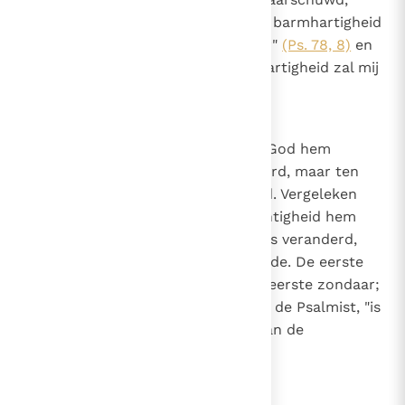
zoals de Psalmist zegt: "Laat uw barmhartigheid
mij snel tegemoet komen, o Heer"
(Ps. 78, 8)
en
nogmaals: "Mijn God, zijn barmhartigheid zal mij
tegemoet komen"
(Ps. 58, 11)
.
16
Canon 15
Vergeleken met de staat waarin God hem
gevormd had, was Adam veranderd, maar ten
kwade, door zijn ongerechtigheid. Vergeleken
met de staat waarin de ongerechtigheid hem
had gebracht, is de gelovige mens veranderd,
maar ten goede, door Gods genade. De eerste
verandering is te danken aan de eerste zondaar;
de tweede "verandering", volgens de Psalmist, "is
te danken aan de rechterhand van de
Allerhoogste"
(Ps. 77, 10)
.
17
Canon 16