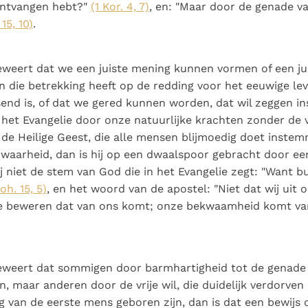
ontvangen hebt?"
(1 Kor. 4, 7)
, en: "Maar door de genade v
 15, 10)
.
weert dat we een juiste mening kunnen vormen of een ju
die betrekking heeft op de redding voor het eeuwige lev
send is, of dat we gered kunnen worden, dat wil zeggen 
 het Evangelie door onze natuurlijke krachten zonder de v
n de Heilige Geest, die alle mensen blijmoedig doet inst
 waarheid, dan is hij op een dwaalspoor gebracht door een
j niet de stem van God die in het Evangelie zegt: "Want bu
oh. 15, 5)
, en het woord van de apostel: "Niet dat wij uit
 te beweren dat van ons komt; onze bekwaamheid komt v
eweert dat sommigen door barmhartigheid tot de genade
 maar anderen door de vrije wil, die duidelijk verdorven is
g van de eerste mens geboren zijn, dan is dat een bewijs d