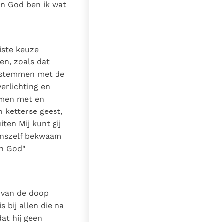
an God ben ik wat
iste keuze
en, zoals dat
instemmen met de
erlichting en
emmen met en
 ketterse geest,
iten Mij kunt gij
 onszelf bekwaam
an God"
 van de doop
 bij allen die na
at hij geen