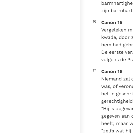
barmhartighe
zijn barmhar
16
Canon 15
Vergeleken m
kwade, door z
hem had gebra
De eerste ver
volgens de Ps
17
Canon 16
Niemand zal d
was, of veron
het in geschr
gerechtigheid
"Hij is opgev
gegeven aan 
heeft; maar wi
"zelfs wat h