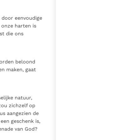
t door eenvoudige
 onze harten is
st die ons
worden beloond
en maken, gaat
lijke natuur,
zou zichzelf op
us aangezien de
 een geschenk is,
 genade van God?