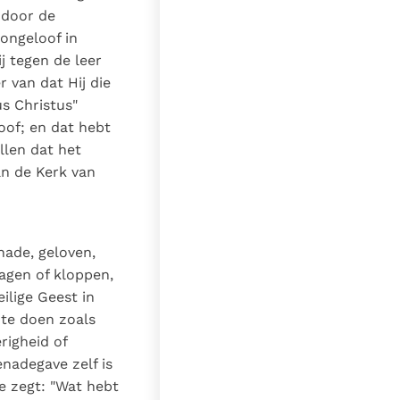
 door de
 ongeloof in
j tegen de leer
 van dat Hij die
s Christus"
oof; en dat hebt
ellen dat het
an de Kerk van
nade, geloven,
ragen of kloppen,
ilige Geest in
 te doen zoals
righeid of
nadegave zelf is
e zegt: "Wat hebt