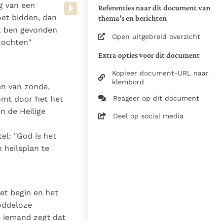
g van een
Referenties naar dit document van
Bron: catechism.cc
oet bidden, dan
thema's en berichten
Alineaverdeling en -
"Ik ben gevonden
nummering: redactie
Open uitgebreid overzicht
Zie de gebruiksvoorwaarden
 zochten"
van de documenten
Extra opties voor dit document
13 november 2023
Kopieer document-URL naar
klembord
en van zonde,
14-11-2023
komt door het het
Reageer op dit document
3319
n de Heilige
nl
Deel op social media
el: "God is het
 heilsplan te
et begin en het
goddeloze
s iemand zegt dat