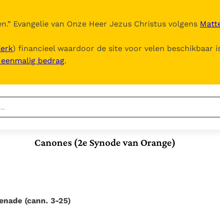
n.
” Evangelie van Onze Heer Jezus Christus volgens
Matte
Kerk
) financieel waardoor de site voor velen beschikbaar i
, eenmalig bedrag
.
Nieuwste
Berichten
Canones (2e Synode van Orange)
Documenten
Het Vaticaan publiceert
een nieuwe Latijnse
5. Het gebed van de
Vaticaanse financiële
uitgave van het Romeins
Kerk
waakhond verliest
In Christus wordt
martyrologium
Paus spreekt het
autonomie
onze honger vervuld
Wereldvoedselprogramma
Leer de kostbare
genade (cann. 3-25)
Paus Leo XIV in Pavia: "De
toe
parel van Gods
stad is zowel een gave
Gods Koninkrijk