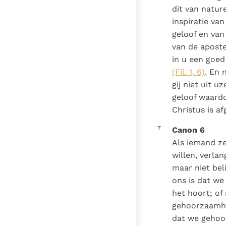
dit van natur
inspiratie va
geloof en van
van de aposte
in u een goed
(Fil. 1, 6)
. En 
gij niet uit u
geloof waardo
Christus is af
7
Canon 6
Als iemand ze
willen, verla
maar niet bel
ons is dat we
het hoort; of
gehoorzaamhei
dat we gehoor