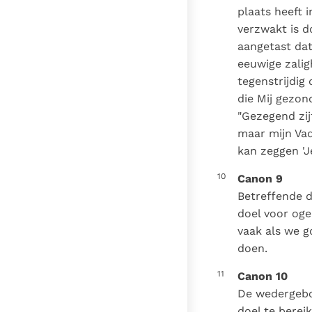
plaats heeft i
verzwakt is d
aangetast da
eeuwige zalig
tegenstrijdig
die Mij gezon
"Gezegend zij
maar mijn Vad
kan zeggen 'J
10
Canon 9
Betreffende d
doel voor oge
vaak als we g
doen.
11
Canon 10
De wedergebo
doel te berei