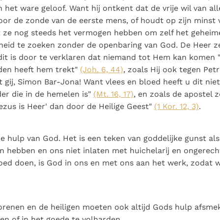
n het ware geloof. Want hij ontkent dat de vrije wil van a
oor de zonde van de eerste mens, of houdt op zijn minst v
t ze nog steeds het vermogen hebben om zelf het geheim
heid te zoeken zonder de openbaring van God. De Heer ze
 dit is door te verklaren dat niemand tot Hem kan komen "
den heeft hem trekt"
(Joh. 6, 44)
, zoals Hij ook tegen Pet
t gij, Simon Bar-Jona! Want vlees en bloed heeft u dit ni
er die in de hemelen is"
(Mt. 16, 17)
, en zoals de apostel 
ezus is Heer' dan door de Heilige Geest"
(1 Kor. 12, 3)
.
e hulp van God. Het is een teken van goddelijke gunst al
n hebben en ons niet inlaten met huichelarij en ongerech
oed doen, is God in ons en met ons aan het werk, zodat 
renen en de heiligen moeten ook altijd Gods hulp afsm
ken of in het goede te volharden.