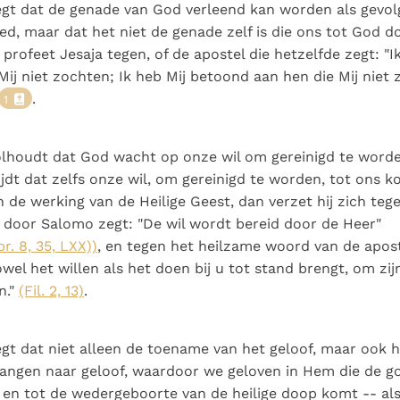
Paus in Pavia: St.
koninkrijk te
gt dat de genade van God verleend kan worden als gevol
als een taak"
groeit stilletjes door
Augustinus toont ons de
herkennen
De mystiek. De
ed, maar dat het niet de genade zelf is die ons tot God d
liefde, niet door
noodzaak om "naar het
mystieke
e profeet Jesaja tegen, of de apostel die hetzelfde zegt: 
dwang
innerlijk" toe te keren.
verschijnselen en de
Mij niet zochten; Ik heb Mij betoond aan hen die Mij niet
heiligheid
.
1
olhoudt dat God wacht op onze wil om gereinigd te word
ijdt dat zelfs onze wil, om gereinigd te worden, tot ons 
 de werking van de Heilige Geest, dan verzet hij zich tege
e door Salomo zegt: "De wil wordt bereid door de Heer"
pr. 8, 35, LXX))
, en tegen het heilzame woord van de apost
wel het willen als het doen bij u tot stand brengt, om zijn
n."
(Fil. 2, 13)
.
gt dat niet alleen de toename van het geloof, maar ook h
rlangen naar geloof, waardoor we geloven in Hem die de 
 en tot de wedergeboorte van de heilige doop komt -- al