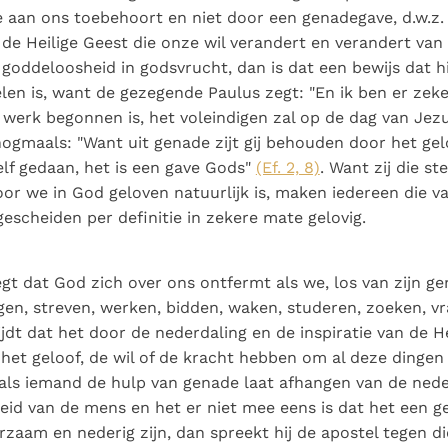
e aan ons toebehoort en niet door een genadegave, d.w.z.
n de Heilige Geest die onze wil verandert en verandert van
 goddeloosheid in godsvrucht, dan is dat een bewijs dat hi
len is, want de gezegende Paulus zegt: "En ik ben er zeker
 werk begonnen is, het voleindigen zal op de dag van Jezu
nogmaals: "Want uit genade zijt gij behouden door het gel
zelf gedaan, het is een gave Gods"
(Ef. 2, 8)
. Want zij die st
or we in God geloven natuurlijk is, maken iedereen die v
gescheiden per definitie in zekere mate gelovig.
gt dat God zich over ons ontfermt als we, los van zijn ge
ngen, streven, werken, bidden, waken, studeren, zoeken, v
ijdt dat het door de nederdaling en de inspiratie van de He
 het geloof, de wil of de kracht hebben om al deze dingen
 als iemand de hulp van genade laat afhangen van de nede
d van de mens en het er niet mee eens is dat het een ge
zaam en nederig zijn, dan spreekt hij de apostel tegen di