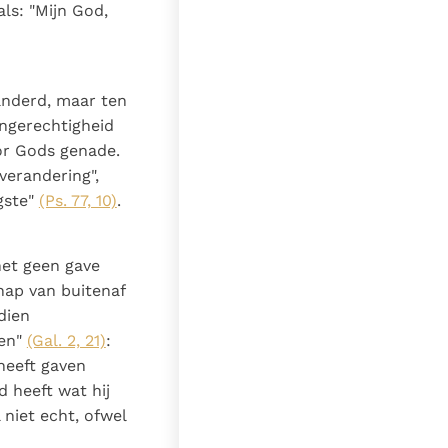
s: "Mijn God,
nderd, maar ten
ongerechtigheid
or Gods genade.
verandering",
gste"
(Ps. 77, 10)
.
het geen gave
hap van buitenaf
dien
ven"
(Gal. 2, 21)
:
heeft gaven
 heeft wat hij
 niet echt, ofwel