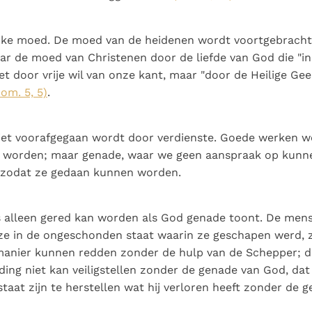
lijke moed. De moed van de heidenen wordt voortgebrach
r de moed van Christenen door de liefde van God die "in
iet door vrije wil van onze kant, maar "door de Heilige Gee
om. 5, 5)
.
iet voorafgegaan wordt door verdienste. Goede werken 
n worden; maar genade, waar we geen aanspraak op kunn
, zodat ze gedaan kunnen worden.
alleen gered kan worden als God genade toont. De mense
f ze in de ongeschonden staat waarin ze geschapen werd, 
manier kunnen redden zonder de hulp van de Schepper; d
ding niet kan veiligstellen zonder de genade van God, dat
n staat zijn te herstellen wat hij verloren heeft zonder de