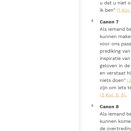
u dat u niet 
ik ben"
(1 Kor.
8
Canon 7
Als iemand be
kunnen maken 
voor ons pas
prediking van
inspiratie va
geloven in de
en verstaat hi
niets doen"
(J
zijn om iets
(2 Kor. 5, 5)
.
9
Canon 8
Als iemand b
kunnen komen,
de overtredin