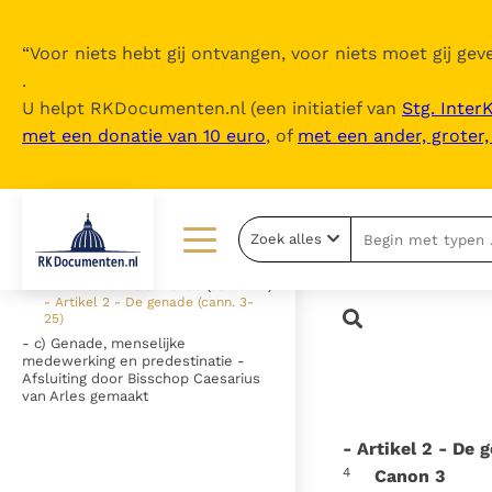
“
Voor niets hebt gij ontvangen, voor niets moet gij geve
.
U helpt RKDocumenten.nl (een initiatief van
Stg. Inter
met een donatie van 10 euro
, of
met een ander, groter
Inhoudsopgave
uitklappen
- a) Voorwoord
Zoek alles
- b) Canones
Lezen
Over ons
- Artikel 1 - De erfzonde (cann. 1-2)
- Artikel 2 - De genade (cann. 3-
25)
Documenten
Over RK Documenten
- c) Genade, menselijke
medewerking en predestinatie -
Bijbel
Meedoen
Afsluiting door Bisschop Caesarius
van Arles gemaakt
Thema’s
Doneren
- Artikel 2 - De 
Berichten
Nieuwsbrief
4
Canon 3