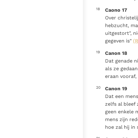
18
Caono 17
Over christe
hebzucht, maa
uitgestort", n
gegeven is"
(R
19
Canon 18
Dat genade n
als ze gedaa
eraan vooraf
20
Canon 19
Dat een mens 
zelfs al blee
geen enkele 
mens zijn red
hoe zal hij i