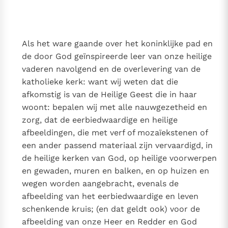
Thema’s
Doneren
Berichten
Nieuwsbrief
Als het ware gaande over het koninklijke pad en
Denzinger
Gebruiksvoorwaarden
de door God geïnspireerde leer van onze heilige
vaderen navolgend en de overlevering van de
Nieuwste Documenten
katholieke kerk: want wij weten dat die
5. Het gebed van de Kerk
afkomstig is van de Heilige Geest die in haar
In Christus wordt onze honger vervuld
woont: bepalen wij met alle nauwgezetheid en
Leer de kostbare parel van Gods koninkrijk te
zorg, dat de eerbiedwaardige en heilige
herkennen
Gods Koninkrijk groeit stilletjes door liefde, niet door
afbeeldingen, die met verf of mozaïekstenen of
dwang
een ander passend materiaal zijn vervaardigd, in
De mystiek. De mystieke verschijnselen en de
de heilige kerken van God, op heilige voorwerpen
heiligheid
en gewaden, muren en balken, en op huizen en
Berichten
wegen worden aangebracht, evenals de
Het Vaticaan publiceert een nieuwe Latijnse uitgave
afbeelding van het eerbiedwaardige en leven
van het Romeins martyrologium
Vaticaanse financiële waakhond verliest autonomie
schenkende kruis; (en dat geldt ook) voor de
Paus spreekt het Wereldvoedselprogramma toe
afbeelding van onze Heer en Redder en God