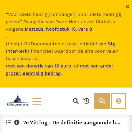
“
Voor niets hebt gij ontvangen, voor niets moet gij
geven.
” Evangelie van Onze Heer Jezus Christus
volgens
Matteüs, hoofdstuk 10, vers 8
.
U helpt RKDocumenten.nl (een initiatief van
Stg.
InterKerk
) financieel waardoor de site voor velen
beschikbaar is
met een donatie van 10 euro
, of
met een ander,
groter, eenmalig bedrag
.
Lezen
Over ons
7e Zitting - De definitie aangaande heil
Documenten
Over RK Documenten
ige afbeeldingen
Bijbel
Meedoen