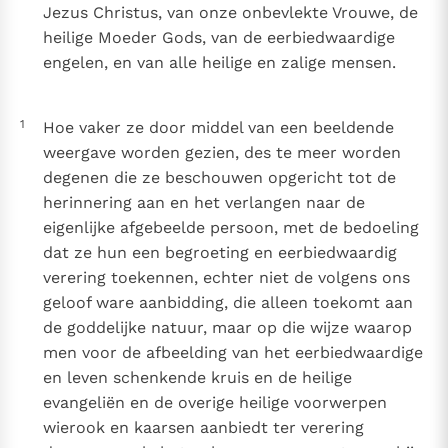
Jezus Christus, van onze onbevlekte Vrouwe, de
Paus Leo XIV in Pavia: "De stad is zowel een gave als
heilige Moeder Gods, van de eerbiedwaardige
een taak"
Paus in Pavia: St. Augustinus toont ons de noodzaak om
engelen, en van alle heilige en zalige mensen.
"naar het innerlijk" toe te keren.
RK Documenten stelt heel veel belangrijke
kerkelijke documenten van de Rooms
1
Hoe vaker ze door middel van een beeldende
Katholieke Kerk in het Nederlands beschikbaar
weergave worden gezien, des te meer worden
degenen die ze beschouwen opgericht tot de
en is volledig afhankelijk van donaties.
herinnering aan en het verlangen naar de
eigenlijke afgebeelde persoon, met de bedoeling
Ik help mee!
dat ze hun een begroeting en eerbiedwaardig
verering toekennen, echter niet de volgens ons
geloof ware aanbidding, die alleen toekomt aan
de goddelijke natuur, maar op die wijze waarop
men voor de afbeelding van het eerbiedwaardige
en leven schenkende kruis en de heilige
evangeliën en de overige heilige voorwerpen
wierook en kaarsen aanbiedt ter verering