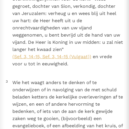
gegroet, dochter van Sion, verkondig, dochter
van Jeruzalem: verheug u en wees blij uit heel
uw hart: de Heer heeft uit u de
onrechtvaardigheden van uw vijand
weggenomen, u bent bevrijd uit de hand van uw
vijand. De Heer is Koning in uw midden: u zal niet
langer het kwaad zien”
(Sef. 3, 14-15, Sef. 3, 14-15 (Vulgaat))
en vrede
voor u tot in eeuwigheid.
3
Wie het waagt anders te denken of te
onderwijzen of in navolging van de met schuld
beladen ketters de kerkelijke overleveringen af te
wijzen, en een of andere hervorming te
bedenken, of iets van de aan de kerk gewijde
zaken weg te gooien, (bijvoorbeeld) een
evangelieboek, of een afbeelding van het kruis, of