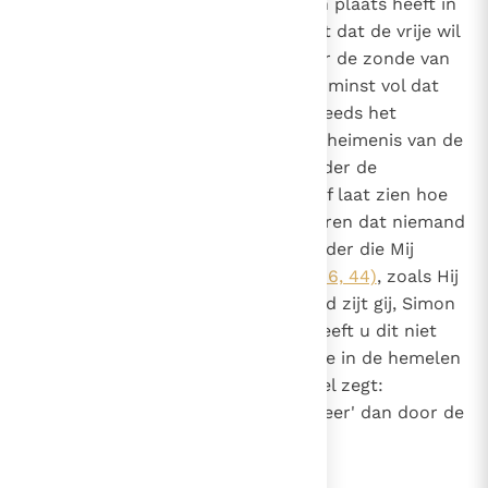
dan is dat een bewijs dat hij geen plaats heeft in
het ware geloof. Want hij ontkent dat de vrije wil
van alle mensen verzwakt is door de zonde van
de eerste mens, of houdt op zijn minst vol dat
die zo is aangetast dat ze nog steeds het
vermogen hebben om zelf het geheimenis van de
eeuwige zaligheid te zoeken zonder de
openbaring van God. De Heer zelf laat zien hoe
tegenstrijdig dit is door te verklaren dat niemand
tot Hem kan komen "tenzij de Vader die Mij
gezonden heeft hem trekt"
(Joh. 6, 44)
, zoals Hij
ook tegen Petrus zegt: "Gezegend zijt gij, Simon
Bar-Jona! Want vlees en bloed heeft u dit niet
geopenbaard, maar mijn Vader die in de hemelen
is"
(Mt. 16, 17)
, en zoals de apostel zegt:
"Niemand kan zeggen 'Jezus is Heer' dan door de
Heilige Geest"
(1 Kor. 12, 3)
.
10
Canon 9