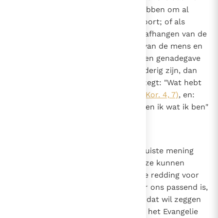
het geloof, de wil of de kracht hebben om al
deze dingen te doen zoals het hoort; of als
iemand de hulp van genade laat afhangen van de
nederigheid of gehoorzaamheid van de mens en
het er niet mee eens is dat het een genadegave
zelf is dat we gehoorzaam en nederig zijn, dan
spreekt hij de apostel tegen die zegt: "Wat hebt
u dat u niet ontvangen hebt?"
(1 Kor. 4, 7)
, en:
"Maar door de genade van God ben ik wat ik ben"
(1 Kor. 15, 10)
.
8
Canon 7
Als iemand beweert dat we een juiste mening
kunnen vormen of een juiste keuze kunnen
maken die betrekking heeft op de redding voor
het eeuwige leven, zoals dat voor ons passend is,
of dat we gered kunnen worden, dat wil zeggen
instemmen met de prediking van het Evangelie