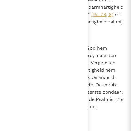
zoals de Psalmist zegt: "Laat uw barmhartigheid
mij snel tegemoet komen, o Heer"
(Ps. 78, 8)
en
nogmaals: "Mijn God, zijn barmhartigheid zal mij
tegemoet komen"
(Ps. 58, 11)
.
16
Canon 15
Vergeleken met de staat waarin God hem
gevormd had, was Adam veranderd, maar ten
kwade, door zijn ongerechtigheid. Vergeleken
met de staat waarin de ongerechtigheid hem
had gebracht, is de gelovige mens veranderd,
maar ten goede, door Gods genade. De eerste
verandering is te danken aan de eerste zondaar;
de tweede "verandering", volgens de Psalmist, "is
te danken aan de rechterhand van de
Allerhoogste"
(Ps. 77, 10)
.
17
Canon 16