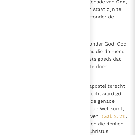
niet kan veiligstellen zonder de genade van God,
dat een geschenk is, hoe zal hij in staat zijn te
herstellen wat hij verloren heeft zonder de
genade van God?
21
Canon 20
De mens kan niets goeds doen zonder God. God
doet veel goede dingen in de mens die de mens
niet doet; maar de mens doet niets goeds dat
God hem niet heeft gegeven om te doen.
22
Canon 21
Natuur en genade. Net zoals de apostel terecht
zegt tegen hen die, omdat ze gerechtvaardigd
wilden worden door de Wet, van de genade
afvielen: "Als de gerechtigheid uit de Wet komt,
dan is Christus tevergeefs gestorven"
(Gal. 2, 21)
,
zo wordt terecht gezegd tegen hen die denken
dat de genade, die het geloof in Christus