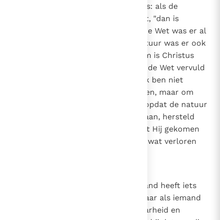
aanbeveelt en ontvangt, natuur is: als de
gerechtigheid uit de natuur komt, "dan is
Christus tevergeefs gestorven". De Wet was er al
en rechtvaardigde niet, en de natuur was er ook
al en rechtvaardigde niet. Daarom is Christus
niet tevergeefs gestorven, opdat de Wet vervuld
zou worden door Hem die zei: "Ik ben niet
gekomen om de Wet te vernietigen, maar om
haar te vervullen"
(Mt. 5, 17)
, en opdat de natuur
die door Adam verloren was gegaan, hersteld
zou worden door Hem die zei dat Hij gekomen
was "om te zoeken en te redden wat verloren
was".
(Lc. 19, 10)
23
Canon 22
Wat goed is voor de mens. Niemand heeft iets
anders dan leugens en zonde. Maar als iemand
ook maar het kleinste beetje waarheid en