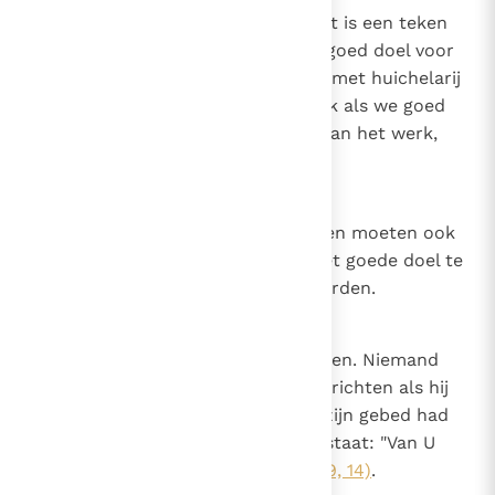
Betreffende de hulp van God. Het is een teken
van goddelijke gunst als we een goed doel voor
ogen hebben en ons niet inlaten met huichelarij
en ongerechtigheid; want zo vaak als we goed
doen, is God in ons en met ons aan het werk,
zodat we dat kunnen doen.
11
Canon 10
De wedergeborenen en de heiligen moeten ook
altijd Gods hulp afsmeken om het goede doel te
bereiken of in het goede te volharden.
12
Canon 11
Betreffende de plicht om te bidden. Niemand
zou een waar gebed tot de Heer richten als hij
niet van Hem het voorwerp van zijn gebed had
ontvangen, zoals er geschreven staat: "Van U
hebben wij U gegeven"
(1 Kron. 29, 14)
.