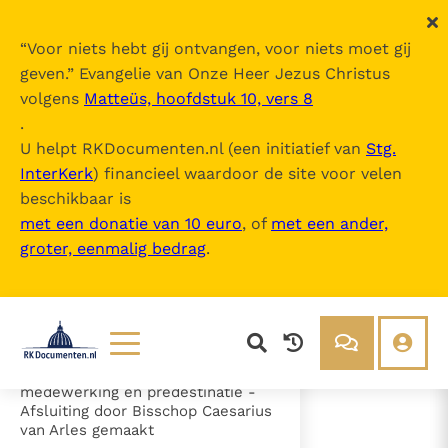
“
Voor niets hebt gij ontvangen, voor niets moet gij
geven.
” Evangelie van Onze Heer Jezus Christus
volgens
Matteüs, hoofdstuk 10, vers 8
Canones (2e Synode van Orange)
.
U helpt RKDocumenten.nl (een initiatief van
Stg.
InterKerk
) financieel waardoor de site voor velen
Inhoudsopgave
beschikbaar is
uitklappen
met een donatie van 10 euro
, of
met een ander,
groter, eenmalig bedrag
.
- a) Voorwoord
- b) Canones
- Artikel 1 - De erfzonde (cann. 1-
2)
- Artikel 2 - De genade (cann. 3-
25)
- c) Genade, menselijke
Lezen
Over ons
medewerking en predestinatie -
Afsluiting door Bisschop Caesarius
Documenten
Over RK Documenten
van Arles gemaakt
- Artikel 2 - De genade (cann. 3-25)
Bijbel
Meedoen