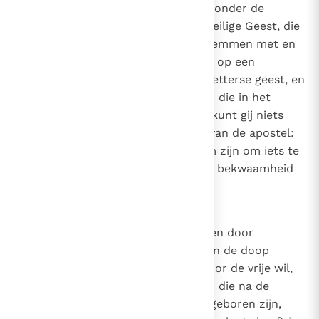
door onze natuurlijke krachten zonder de
verlichting en inspiratie van de Heilige Geest, die
alle mensen blijmoedig doet instemmen met en
geloven in de waarheid, dan is hij op een
dwaalspoor gebracht door een ketterse geest, en
verstaat hij niet de stem van God die in het
Evangelie zegt: "Want buiten Mij kunt gij niets
doen"
(Joh. 15, 5)
, en het woord van de apostel:
"Niet dat wij uit onszelf bekwaam zijn om iets te
beweren dat van ons komt; onze bekwaamheid
komt van God"
(2 Kor. 5, 5)
.
9
Canon 8
Als iemand beweert dat sommigen door
barmhartigheid tot de genade van de doop
kunnen komen, maar anderen door de vrije wil,
die duidelijk verdorven is bij allen die na de
overtreding van de eerste mens geboren zijn,