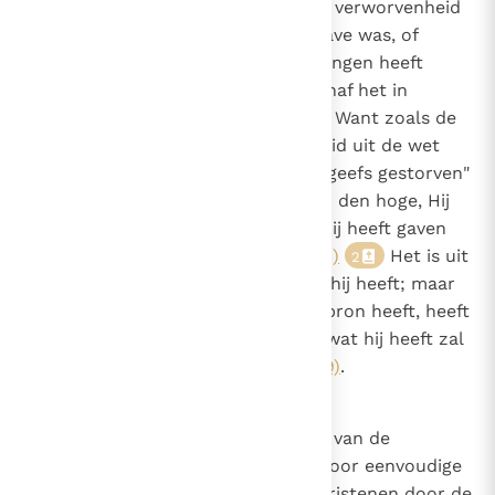
Niemand zal door zijn schijnbare verworvenheid
geëerd worden, alsof het geen gave was, of
veronderstellen dat hij het ontvangen heeft
omdat een boodschap van buitenaf het in
geschrift of in spraak vermeldde. Want zoals de
apostel zegt: "Indien gerechtigheid uit de wet
voortkomt, dan is Christus tevergeefs gestorven"
(Gal. 2, 21)
: "Hij is opgevaren naar den hoge, Hij
heeft gevangenen meegevoerd, Hij heeft gaven
gegeven aan de mensen."
(Ef. 4, 8)
Het is uit
2
deze bron dat iemand heeft wat hij heeft; maar
wie ontkent dat hij het uit deze bron heeft, heeft
het ofwel niet echt, ofwel "zelfs wat hij heeft zal
worden weggenomen"
(Mt. 25, 29)
.
18
Caono 17
Over christelijke moed. De moed van de
heidenen wordt voortgebracht door eenvoudige
hebzucht, maar de moed van Christenen door de