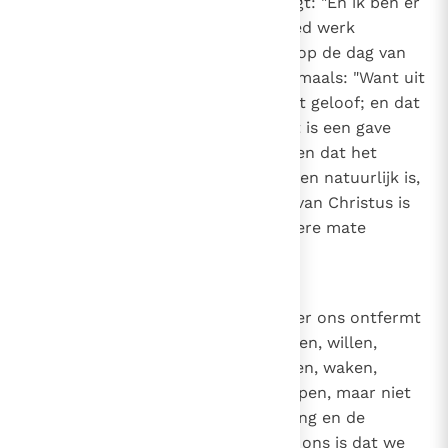
is, want de gezegende Paulus zegt: "En ik ben er
zeker van dat Hij die in u een goed werk
begonnen is, het voleindigen zal op de dag van
Jezus Christus"
(Fil. 1, 6)
. En nogmaals: "Want uit
genade zijt gij behouden door het geloof; en dat
hebt gij niet uit uzelf gedaan, het is een gave
Gods"
(Ef. 2, 8)
. Want zij die stellen dat het
geloof waardoor we in God geloven natuurlijk is,
maken iedereen die van de Kerk van Christus is
afgescheiden per definitie in zekere mate
gelovig.
7
Canon 6
Als iemand zegt dat God zich over ons ontfermt
als we, los van zijn genade, geloven, willen,
verlangen, streven, werken, bidden, waken,
studeren, zoeken, vragen of kloppen, maar niet
belijdt dat het door de nederdaling en de
inspiratie van de Heilige Geest in ons is dat we