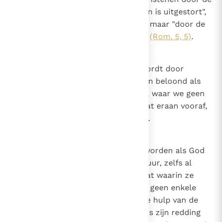
liefde van God die "in onze harten is uitgestort",
niet door vrije wil van onze kant, maar "door de
Heilige Geest die ons gegeven is"
(Rom. 5, 5)
.
19
Canon 18
Dat genade niet voorafgegaan wordt door
verdienste. Goede werken worden beloond als
ze gedaan worden; maar genade, waar we geen
aanspraak op kunnen maken, gaat eraan vooraf,
zodat ze gedaan kunnen worden.
20
Canon 19
Dat een mens alleen gered kan worden als God
genade toont. De menselijke natuur, zelfs al
bleef ze in de ongeschonden staat waarin ze
geschapen werd, zou zichzelf op geen enkele
manier kunnen redden zonder de hulp van de
Schepper; dus aangezien de mens zijn redding