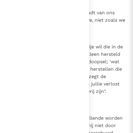
13
Canon 12
Hoe God van ons houdt. God houdt van ons
zoals we zullen zijn door zijn gave, niet zoals we
zijn door onze verdienste.
14
Canon 13
Het herstel van de vrije wil. De vrije wil die in de
eerste mens verwond was, kan alleen hersteld
worden door de genade van het doopsel; 'wat
verloren is gegaan, kan alleen Hij herstellen die
in staat was het te geven'. En zo zegt de
Waarheid zelf: "Wanneer de Zoon jullie verlost
heeft, dan zullen jullie werkelijk vrij zijn".
(Joh. 8, 36)
15
Canon 14
Geen ellendig mens kan uit zijn ellende worden
bevrijd, hoe groot die ook is, als hij niet door
Gods barmhartigheid wordt gewaarschuwd,