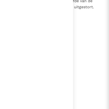
de Vader en de Zoon, heeft de liefde van de
Vader en de Zoon in onze harten uitgestort.
(Rom. 5, 5)
lees verder