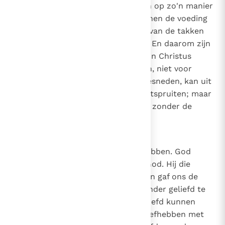
stand houdt: want de takken zijn op zo'n manier
aan de wijnstok dat de wijnstok hen de voeding
geeft die nodig is voor het leven van de takken
en ontvangt niets van hen terug. En daarom zijn
beide - Christus in je hebben en in Christus
blijven - nuttig voor de leerlingen, niet voor
Christus. Want als een tak is afgesneden, kan uit
de levende wortel een andere ontspruiten; maar
wie afgesneden is, kan niet leven zonder de
wortel.
.
3
26
Canon 25
De liefde waarmee we God liefhebben. God
liefhebben is een geschenk van God. Hij die
liefheeft zonder geliefd te worden gaf ons de
gave om van Hem te houden. Zonder geliefd te
zijn, zijn wij geliefd, zodat wij geliefd kunnen
worden. Want de Geest, die wij liefhebben met