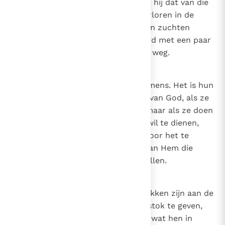
rechtvaardigheid bezit, dan heeft hij dat van die
goddelijke bron waarnaar we, verloren in de
woestijn van deze wereld, moeten zuchten
zodat we, als het ware bevochtigd met een paar
druppels, niet wankelen op onze weg.
24
Canon 23
De wil van God en de wil van de mens. Het is hun
wil die de mensen doen, niet die van God, als ze
doen wat God onwelgevallig is; maar als ze doen
wat ze willen, om de goddelijke wil te dienen,
zelfs als ze doen wat ze willen door het te
wensen, is het niettemin de wil van Hem die
voorbereidt en beveelt wat ze willen.
25
Canon 24
De takken van de wijnstok. De takken zijn aan de
wijnstok zonder iets aan de wijnstok te geven,
maar ontvangen van de wijnstok wat hen in