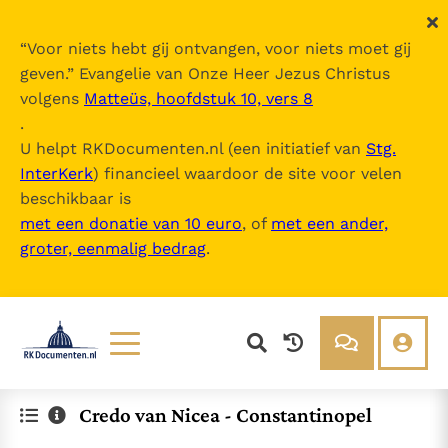
“
Voor niets hebt gij ontvangen, voor niets moet gij
geven.
” Evangelie van Onze Heer Jezus Christus
volgens
Matteüs, hoofdstuk 10, vers 8
.
U helpt RKDocumenten.nl (een initiatief van
Stg.
InterKerk
) financieel waardoor de site voor velen
beschikbaar is
met een donatie van 10 euro
, of
met een ander,
groter, eenmalig bedrag
.
Lezen
Over ons
Credo van Nicea - Constantinopel
Documenten
Over RK Documenten
Bijbel
Meedoen