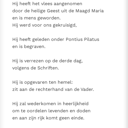
Hij heeft het vlees aangenomen
Paus Leo XIV in Pavia: "De stad is zowel een gave als
door de heilige Geest uit de Maagd Maria
een taak"
Paus in Pavia: St. Augustinus toont ons de noodzaak om
en is mens geworden.
"naar het innerlijk" toe te keren.
Hij werd voor ons gekruisigd,
RK Documenten stelt heel veel belangrijke
kerkelijke documenten van de Rooms
Hij heeft geleden onder Pontius Pilatus
Katholieke Kerk in het Nederlands beschikbaar
en is begraven.
en is volledig afhankelijk van donaties.
Hij is verrezen op de derde dag,
Ik help mee!
volgens de Schriften.
Hij is opgevaren ten hemel:
zit aan de rechterhand van de Vader.
Hij zal wederkomen in heerlijkheid
om te oordelen levenden en doden
en aan zijn rijk komt geen einde.