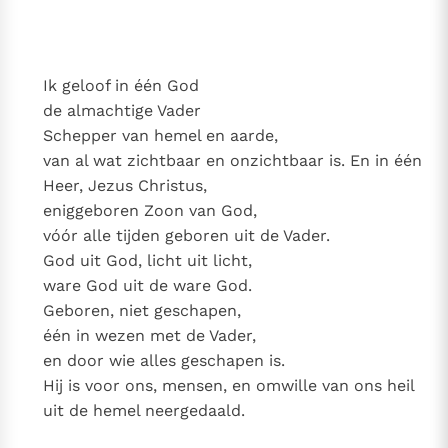
Thema’s
Doneren
Berichten
Nieuwsbrief
Ik geloof in één God
Denzinger
Gebruiksvoorwaarden
de almachtige Vader
Schepper van hemel en aarde,
Nieuwste Documenten
van al wat zichtbaar en onzichtbaar is. En in één
5. Het gebed van de Kerk
Heer, Jezus Christus,
In Christus wordt onze honger vervuld
eniggeboren Zoon van God,
Leer de kostbare parel van Gods koninkrijk te
vóór alle tijden geboren uit de Vader.
herkennen
Gods Koninkrijk groeit stilletjes door liefde, niet door
God uit God, licht uit licht,
dwang
ware God uit de ware God.
De mystiek. De mystieke verschijnselen en de
Geboren, niet geschapen,
heiligheid
één in wezen met de Vader,
Berichten
en door wie alles geschapen is.
Het Vaticaan publiceert een nieuwe Latijnse uitgave
Hij is voor ons, mensen, en omwille van ons heil
van het Romeins martyrologium
Vaticaanse financiële waakhond verliest autonomie
uit de hemel neergedaald.
Paus spreekt het Wereldvoedselprogramma toe