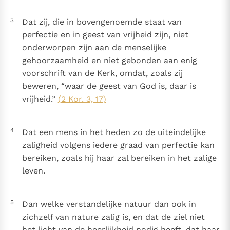
Paus Leo XIV in Pavia: "De stad is zowel een gave als
een taak"
3
Dat zij, die in bovengenoemde staat van
Paus in Pavia: St. Augustinus toont ons de noodzaak om
perfectie en in geest van vrijheid zijn, niet
"naar het innerlijk" toe te keren.
onderworpen zijn aan de menselijke
RK Documenten stelt heel veel belangrijke
gehoorzaamheid en niet gebonden aan enig
kerkelijke documenten van de Rooms
voorschrift van de Kerk, omdat, zoals zij
Katholieke Kerk in het Nederlands beschikbaar
beweren, “waar de geest van God is, daar is
en is volledig afhankelijk van donaties.
vrijheid.”
(2 Kor. 3, 17)
Ik help mee!
4
Dat een mens in het heden zo de uiteindelijke
zaligheid volgens iedere graad van perfectie kan
bereiken, zoals hij haar zal bereiken in het zalige
leven.
5
Dan welke verstandelijke natuur dan ook in
zichzelf van nature zalig is, en dat de ziel niet
het licht van de heerlijkheid nodig heeft, dat haar