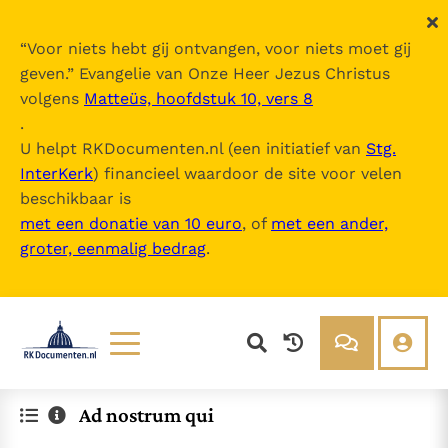
“
Voor niets hebt gij ontvangen, voor niets moet gij
geven.
” Evangelie van Onze Heer Jezus Christus
volgens
Matteüs, hoofdstuk 10, vers 8
.
U helpt RKDocumenten.nl (een initiatief van
Stg.
InterKerk
) financieel waardoor de site voor velen
beschikbaar is
met een donatie van 10 euro
, of
met een ander,
groter, eenmalig bedrag
.
Lezen
Over ons
Ad nostrum qui
Documenten
Over RK Documenten
Bijbel
Meedoen