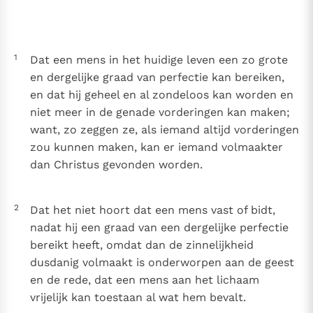
Thema’s
Doneren
Berichten
Nieuwsbrief
1
Dat een mens in het huidige leven een zo grote
Denzinger
Gebruiksvoorwaarden
en dergelijke graad van perfectie kan bereiken,
en dat hij geheel en al zondeloos kan worden en
Nieuwste Documenten
niet meer in de genade vorderingen kan maken;
5. Het gebed van de Kerk
want, zo zeggen ze, als iemand altijd vorderingen
In Christus wordt onze honger vervuld
zou kunnen maken, kan er iemand volmaakter
Leer de kostbare parel van Gods koninkrijk te
dan Christus gevonden worden.
herkennen
Gods Koninkrijk groeit stilletjes door liefde, niet door
dwang
De mystiek. De mystieke verschijnselen en de
2
Dat het niet hoort dat een mens vast of bidt,
heiligheid
nadat hij een graad van een dergelijke perfectie
Berichten
bereikt heeft, omdat dan de zinnelijkheid
Het Vaticaan publiceert een nieuwe Latijnse uitgave
dusdanig volmaakt is onderworpen aan de geest
van het Romeins martyrologium
en de rede, dat een mens aan het lichaam
Vaticaanse financiële waakhond verliest autonomie
vrijelijk kan toestaan al wat hem bevalt.
Paus spreekt het Wereldvoedselprogramma toe