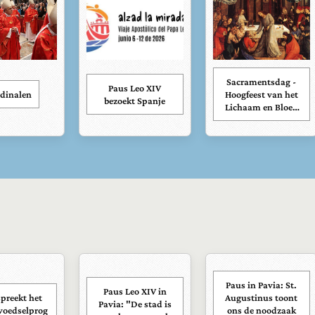
Sacramentsdag -
Paus Leo XIV
dinalen
Hoogfeest van het
bezoekt Spanje
Lichaam en Bloed
van Onze Heer
Jezus Christus
Paus in Pavia: St.
Paus Leo XIV in
preekt het
Augustinus toont
Pavia: "De stad is
voedselprog
ons de noodzaak