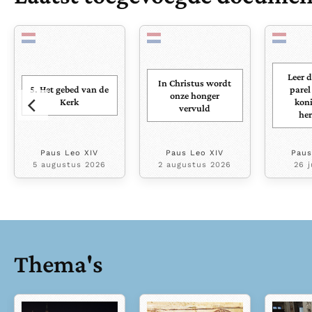
Leer 
In Christus wordt
5. Het gebed van de
parel
onze honger
Kerk
koni
vervuld
he
Paus Leo XIV
Paus Leo XIV
Paus
5 augustus 2026
2 augustus 2026
26 j
Thema's