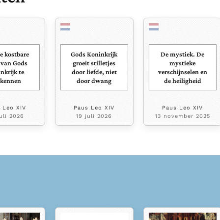
de kostbare
Gods Koninkrijk
De mystiek. De
 van Gods
groeit stilletjes
mystieke
nkrijk te
door liefde, niet
verschijnselen en
rkennen
door dwang
de heiligheid
 Leo XIV
Paus Leo XIV
Paus Leo XIV
uli 2026
19 juli 2026
13 november 2025