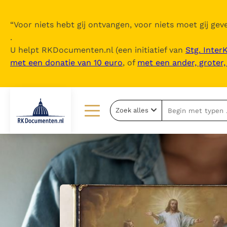
“
Voor niets hebt gij ontvangen, voor niets moet gij geve
.
U helpt RKDocumenten.nl (een initiatief van
Stg. Inter
met een donatie van 10 euro
, of
met een ander, groter
Zoek alles
Lezen
Over ons
Documenten
Over RK Documenten
Bijbel
Meedoen
Thema’s
Doneren
Berichten
Nieuwsbrief