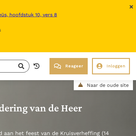
üs, hoofdstuk 10, vers 8
s
Reageer
Inloggen
RK Documenten stelt heel veel belangrijke
Naar de oude site
kerkelijke documenten van de Rooms
Katholieke Kerk in het Nederlands
beschikbaar en is volledig afhankelijk van
ering van de Heer
donaties.
 aan het feest van de Kruisverheffing (14
Ik help mee!