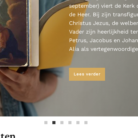
Paus in Pavia: St.
koninkrijk te
september) viert de Kerk
als een taak"
groeit stilletjes door
Augustinus toont ons de
herkennen
De mystiek. De
de Heer. Bij zijn transfi
liefde, niet door
noodzaak om "naar het
mystieke
dwang
Christus Jezus, de welb
innerlijk" toe te keren.
verschijnselen en de
Vader zijn heerlijkheid t
heiligheid
Petrus, Jacobus en Johan
Alia als vertegenwoordiger
Lees verder
nten