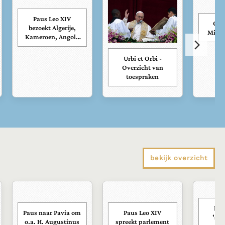
Paus Leo XIV
Chr
bezoekt Algerije,
Missa
Kameroen, Angola
en Equatoriaal
Guinea
Urbi et Orbi -
Overzicht van
toespraken
bekijk overzicht
Pau
Paus naar Pavia om
Paus Leo XIV
'sco
o.a. H. Augustinus
spreekt parlement