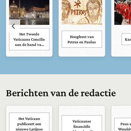
Het Tweede
Hoogfeest van
Vaticaans Concilie
Kar
Petrus en Paulus
aan de hand van
zijn documenten
Berichten van de redactie
Het Vaticaan
Vaticaanse
publiceert een
Paus s
financiële
nieuwe Latijnse
Wereld