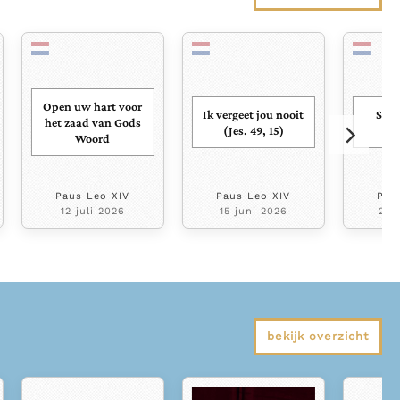
Open uw hart voor
Ik vergeet jou nooit
Steu
het zaad van Gods
(Jes. 49, 15)
Pe
Woord
Paus Leo XIV
Paus Leo XIV
Pau
12 juli 2026
15 juni 2026
29 
bekijk overzicht