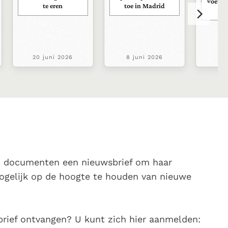
voetba
te eren
toe in Madrid
20 juni 2026
8 juni 2026
8 j
K documenten een nieuwsbrief om haar
ogelijk op de hoogte te houden van nieuwe
brief ontvangen? U kunt zich hier aanmelden: