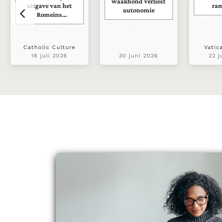
waakhond verliest
uitgave van het
ra
autonomie
Romeins
martyrologium
Catholic Culture
Vatic
18 juli 2026
30 juni 2026
22 j