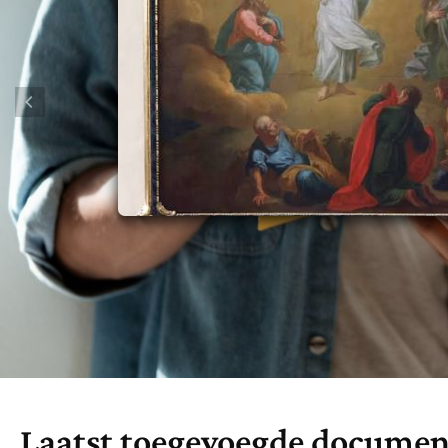
Denzinger
Gebruiksvoorwaarden
Laatst toegevoegde docume