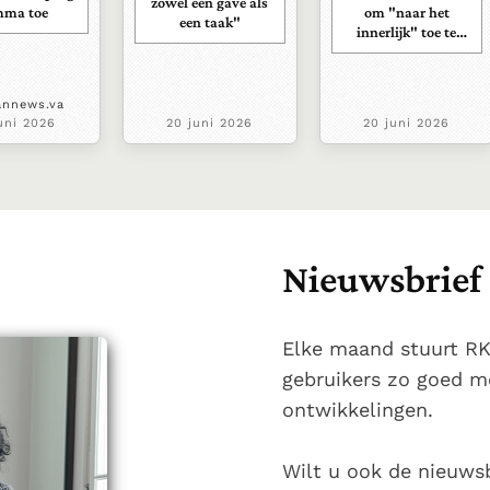
zowel een gave als
mma toe
om "naar het
een taak"
innerlijk" toe te
keren.
annews.va
uni 2026
20 juni 2026
20 juni 2026
Nieuwsbrief
Elke maand stuurt R
gebruikers zo goed m
ontwikkelingen.
Wilt u ook de nieuws