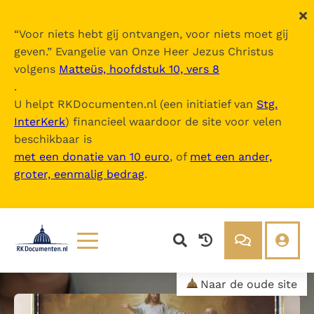
“
Voor niets hebt gij ontvangen, voor niets moet gij
geven.
” Evangelie van Onze Heer Jezus Christus
volgens
Matteüs, hoofdstuk 10, vers 8
.
U helpt RKDocumenten.nl (een initiatief van
Stg.
InterKerk
) financieel waardoor de site voor velen
beschikbaar is
met een donatie van 10 euro
, of
met een ander,
groter, eenmalig bedrag
.
Lezen
Over ons
Naar de oude site
Documenten
Over RK Documenten
Bijbel
Meedoen