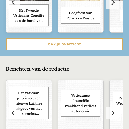
Het Tweede
Hoogfeest van
Vaticaans Concilie
Kar
Petrus en Paulus
aan de hand van
zijn documenten
bekijk overzicht
Berichten van de redactie
Het Vaticaan
Vaticaanse
publiceert een
Paus s
financiële
nieuwe Latijnse
Wereld
waakhond verliest
uitgave van het
ra
autonomie
Romeins
martyrologium