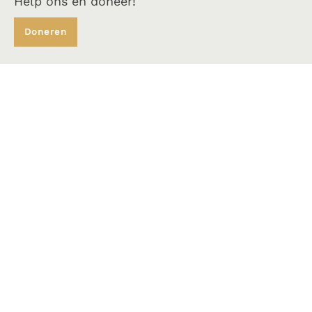
Help ons en doneer!
Doneren