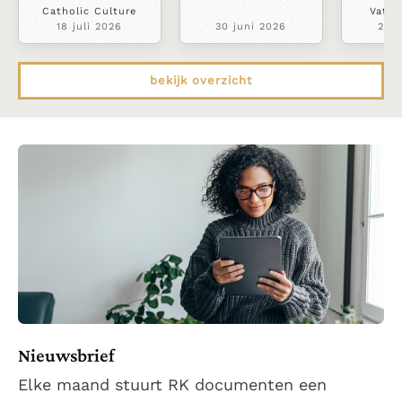
Catholic Culture
Vatic
18 juli 2026
30 juni 2026
22 j
bekijk overzicht
Nieuwsbrief
Elke maand stuurt RK documenten een