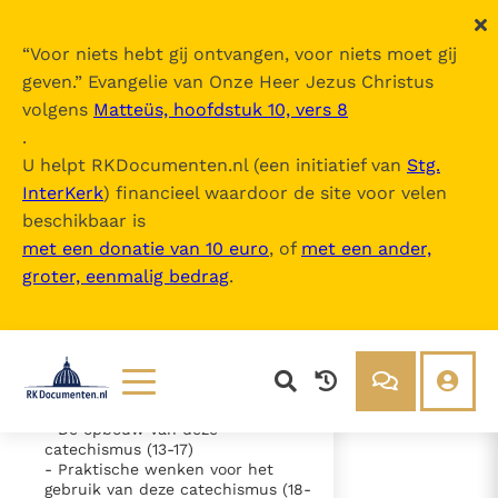
“
Voor niets hebt gij ontvangen, voor niets moet gij
geven.
” Evangelie van Onze Heer Jezus Christus
volgens
Matteüs, hoofdstuk 10, vers 8
Catechismus van de Katholieke Kerk
.
U helpt RKDocumenten.nl (een initiatief van
Stg.
InterKerk
) financieel waardoor de site voor velen
Inhoudsopgave
beschikbaar is
uitklappen
met een donatie van 10 euro
, of
met een ander,
groter, eenmalig bedrag
.
- Intro
- Het leven van de mens - God
kennen en liefhebben (1-3)
- Het doorgeven van het geloof -
de catechese (4-10)
- Wat bedoelt deze catechismus
en voor wie is hij bestemd (11-12)
Lezen
Over ons
- De opbouw van deze
catechismus (13-17)
Documenten
Over RK Documenten
- Praktische wenken voor het
gebruik van deze catechismus (18-
- Intro
Bijbel
Meedoen