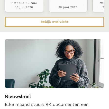
Catholic Culture
Vatic
18 juli 2026
30 juni 2026
22 j
bekijk overzicht
Nieuwsbrief
Elke maand stuurt RK documenten een