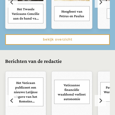
Het Tweede
Hoogfeest van
Vaticaans Concilie
Kar
Petrus en Paulus
aan de hand van
zijn documenten
bekijk overzicht
Berichten van de redactie
Het Vaticaan
Vaticaanse
publiceert een
Paus s
financiële
nieuwe Latijnse
Wereld
waakhond verliest
uitgave van het
ra
autonomie
Romeins
martyrologium