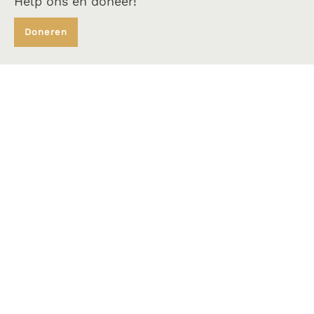
Help ons en doneer!
Doneren