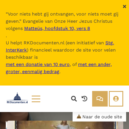
“
Voor niets hebt gij ontvangen, voor niets moet gij
geven.
” Evangelie van Onze Heer Jezus Christus
volgens
Matteüs, hoofdstuk 10, vers 8
.
U helpt RKDocumenten.nl (een initiatief van
Stg.
InterKerk
) financieel waardoor de site voor velen
beschikbaar is
met een donatie van 10 euro
, of
met een ander,
groter, eenmalig bedrag
.
Lezen
Over ons
Naar de oude site
Documenten
Over RK Documenten
Bijbel
Meedoen