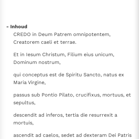
Thema’s
Doneren
Berichten
Nieuwsbrief
- Inhoud
Denzinger
Gebruiksvoorwaarden
CREDO in Deum Patrem omnipotentem,
Creatorem caeli et terrae.
Nieuwste Documenten
5. Het gebed van de Kerk
Et in Iesum Christum, Filium eius unicum,
In Christus wordt onze honger vervuld
Dominum nostrum,
Leer de kostbare parel van Gods koninkrijk te
qui conceptus est de Spiritu Sancto, natus ex
herkennen
Gods Koninkrijk groeit stilletjes door liefde, niet door
Maria Virgine,
dwang
De mystiek. De mystieke verschijnselen en de
passus sub Pontio Pilato, crucifixus, mortuus, et
heiligheid
sepultus,
Berichten
descendit ad inferos, tertia die resurrexit a
Het Vaticaan publiceert een nieuwe Latijnse uitgave
mortuis,
van het Romeins martyrologium
Vaticaanse financiële waakhond verliest autonomie
Paus spreekt het Wereldvoedselprogramma toe
ascendit ad caelos, sedet ad dexteram Dei Patris