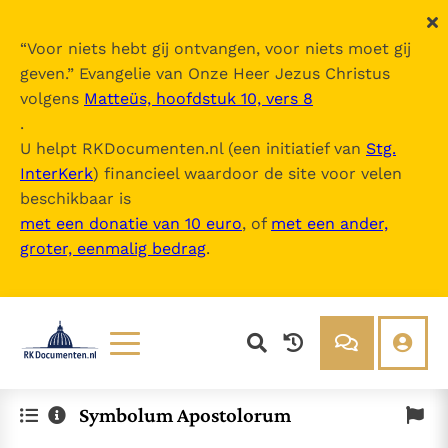
“
Voor niets hebt gij ontvangen, voor niets moet gij
geven.
” Evangelie van Onze Heer Jezus Christus
volgens
Matteüs, hoofdstuk 10, vers 8
.
U helpt RKDocumenten.nl (een initiatief van
Stg.
InterKerk
) financieel waardoor de site voor velen
beschikbaar is
met een donatie van 10 euro
, of
met een ander,
groter, eenmalig bedrag
.
Lezen
Over ons
Symbolum Apostolorum
Documenten
Over RK Documenten
Bijbel
Meedoen