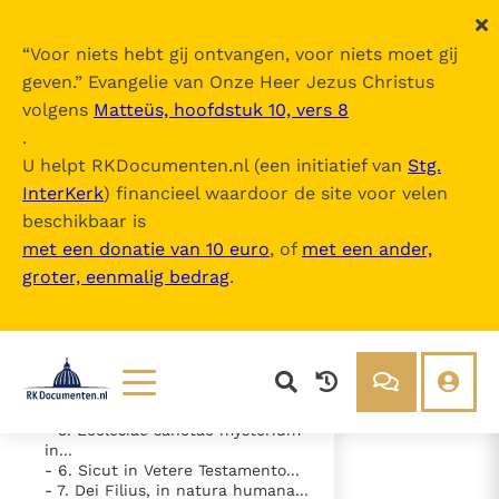
“
Voor niets hebt gij ontvangen, voor niets moet gij
geven.
” Evangelie van Onze Heer Jezus Christus
volgens
Matteüs, hoofdstuk 10, vers 8
Lumen Gentium
.
U helpt RKDocumenten.nl (een initiatief van
Stg.
InterKerk
) financieel waardoor de site voor velen
Inhoudsopgave
beschikbaar is
uitklappen
met een donatie van 10 euro
, of
met een ander,
groter, eenmalig bedrag
.
- Caput I De ecclesiae mysterio
- 1. Lumen gentium cum sit
Christus...
- 2. Aeternus Pater, liberrimo et...
- 3. Venit igitur Filius, missus...
- 4. Opere autem consummato,
quod...
Lezen
Over ons
- 5. Ecclesiae sanctae mysterium
in...
Documenten
Over RK Documenten
- 6. Sicut in Vetere Testamento...
- 7. Dei Filius, in natura humana...
- Caput I De ecclesiae mysterio
Bijbel
Meedoen