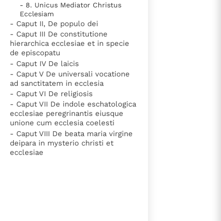
- 8. Unicus Mediator Christus
Thema’s
Doneren
Ecclesiam
lees verder
- Caput II, De populo dei
Berichten
Nieuwsbrief
- Caput III De constitutione
Denzinger
Gebruiksvoorwaarden
hierarchica ecclesiae et in specie
de episcopatu
- Caput IV De laicis
Nieuwste Documenten
- Caput V De universali vocatione
ad sanctitatem in ecclesia
5. Het gebed van de Kerk
- Caput VI De religiosis
In Christus wordt onze honger vervuld
- Caput VII De indole eschatologica
Leer de kostbare parel van Gods koninkrijk te
ecclesiae peregrinantis eiusque
unione cum ecclesia coelesti
herkennen
Gods Koninkrijk groeit stilletjes door liefde, niet door
- Caput VIII De beata maria virgine
dwang
De mystiek. De mystieke verschijnselen en de
deipara in mysterio christi et
ecclesiae
heiligheid
Berichten
Het Vaticaan publiceert een nieuwe Latijnse uitgave
van het Romeins martyrologium
Vaticaanse financiële waakhond verliest autonomie
Paus spreekt het Wereldvoedselprogramma toe