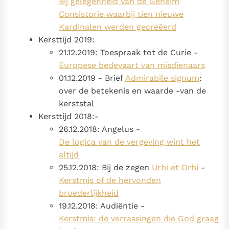
Bij gelegenheid van de Geheim
Consistorie waarbij tien nieuwe
Kardinalen werden gecreëerd
Kersttijd 2019:
21.12.2019: Toespraak tot de Curie -
Europese bedevaart van misdienaars
01.12.2019 - Brief
Admirabile signum
:
over de betekenis en waarde -van de
kerststal
Kersttijd 2018:-
26.12.2018: Angelus -
De logica van de vergeving wint het
altijd
25.12.2018: Bij de zegen
Urbi et Orbi
-
Kerstmis of de hervonden
broederlijkheid
19.12.2018: Audiëntie -
Kerstmis: de verrassingen die God graag