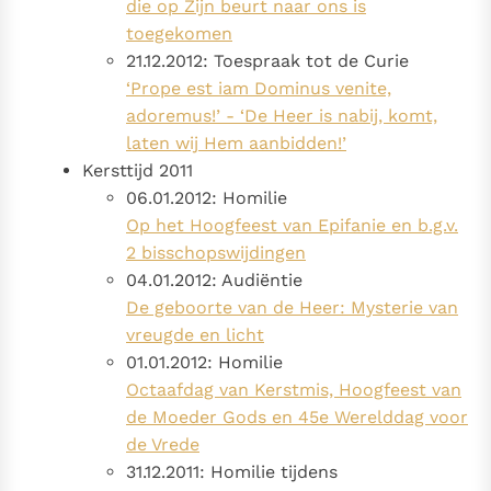
die op Zijn beurt naar ons is
toegekomen
21.12.2012: Toespraak tot de Curie
‘Prope est iam Dominus venite,
adoremus!’ - ‘De Heer is nabij, komt,
laten wij Hem aanbidden!’
Kersttijd 2011
06.01.2012: Homilie
Op het Hoogfeest van Epifanie en b.g.v.
2 bisschopswijdingen
04.01.2012: Audiëntie
De geboorte van de Heer: Mysterie van
vreugde en licht
01.01.2012: Homilie
Octaafdag van Kerstmis, Hoogfeest van
de Moeder Gods en 45e Werelddag voor
de Vrede
31.12.2011: Homilie tijdens