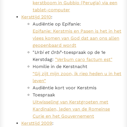
kerstboom in Gubbio (Perugia) via een
tablet-computer
Kersttijd 2010
:
Audiëntie op Epifanie:
Epifanie: Kerstmis en Pasen is het in het
vlees komen van God dat aan ons allen
geopenbaard wordt
"
Urbi et Orbi
"-toespraak op de 1e
Kerstdag:
"Verbum caro factum est"
Homilie in de Kerstnacht
“Gij zijt mijn zoon, ik riep heden u in het
leven”
Audiëntie kort voor Kerstmis
Toespraak
Uitwisseling van Kerstgroeten met
Kardinalen, leden van de Romeinse
Curie en het Gouvernement
Kersttijd 2009
: