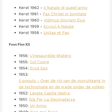
Kerst 1962 -
Il Natale di quest'anno
Kerst 1961 -
Pax Christi in bonitate
Kerst 1960 -
Vidimus Gloriam Eius
Kerst 1959 -
Eccoci A Natale
Kerst 1958 -
Unitas et Pax
Paus Pius XII
1956:
L’inesauribile Mistero
1955:
Col Cuore
1954:
Ecce Ego
1953:
Il populo - Over de rol van de vooruitgang in
de technologie en de vrede onder de volken
1952:
Levate Capita Vestra
1951:
Già Per La Decimaterza
1950:
Un Anno
1949:
Non mai forse