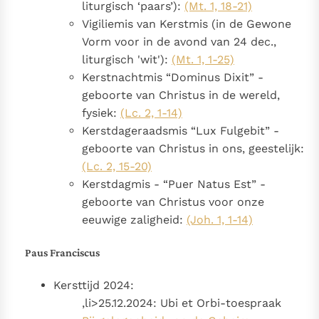
liturgisch ‘paars’):
(Mt. 1, 18-21)
Paus Leo XIV in Pavia: "De stad is zowel een gave als
Vigiliemis van Kerstmis (in de Gewone
een taak"
Paus in Pavia: St. Augustinus toont ons de noodzaak om
Vorm voor in de avond van 24 dec.,
"naar het innerlijk" toe te keren.
liturgisch 'wit'):
(Mt. 1, 1-25)
RK Documenten stelt heel veel belangrijke
Kerstnachtmis “Dominus Dixit” -
kerkelijke documenten van de Rooms
geboorte van Christus in de wereld,
Katholieke Kerk in het Nederlands beschikbaar
fysiek:
(Lc. 2, 1-14)
en is volledig afhankelijk van donaties.
Kerstdageraadsmis “Lux Fulgebit” -
geboorte van Christus in ons, geestelijk:
Ik help mee!
(Lc. 2, 15-20)
Kerstdagmis - “Puer Natus Est” -
geboorte van Christus voor onze
eeuwige zaligheid:
(Joh. 1, 1-14)
Paus Franciscus
Kersttijd 2024:
,li>25.12.2024: Ubi et Orbi-toespraak