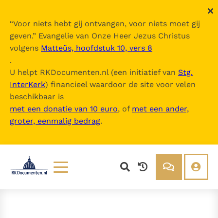
“
Voor niets hebt gij ontvangen, voor niets moet gij
geven.
” Evangelie van Onze Heer Jezus Christus
volgens
Matteüs, hoofdstuk 10, vers 8
.
U helpt RKDocumenten.nl (een initiatief van
Stg.
InterKerk
) financieel waardoor de site voor velen
beschikbaar is
met een donatie van 10 euro
, of
met een ander,
groter, eenmalig bedrag
.
Lezen
Over ons
Documenten
Over RK Documenten
Bijbel
Meedoen