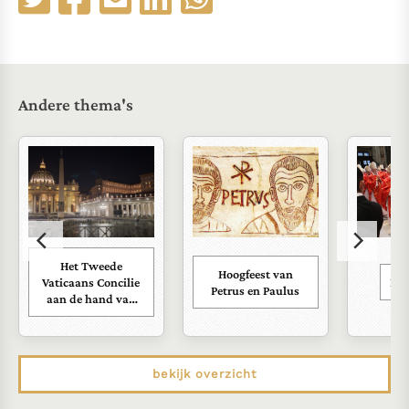
Andere thema's
Het Tweede
Hoogfeest van
Vaticaans Concilie
Kar
Petrus en Paulus
aan de hand van
zijn documenten
bekijk overzicht