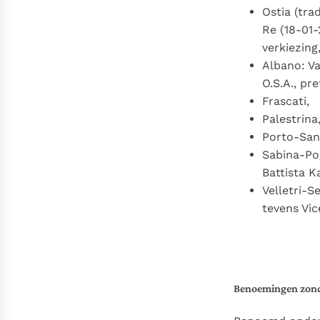
Ostia (tra
Re (18-01
verkiezing
Albano: Va
O.S.A., pr
Frascati,
Palestrina
Porto-Sant
Sabina-Pog
Battista K
Velletri-S
tevens Vi
Benoemingen zonde