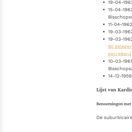
19-04-196
15-04-196
Bisschopsw
11-04-196
19-03-196
19-03-196
Bij gelege
gecreëerd
10-03-196
Bisschops
14-12-195
Lijst van Kard
Benoemingen met 
De suburbicair