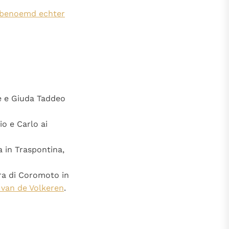
m benoemd echter
ne e Giuda Taddeo
io e Carlo ai
a in Traspontina,
ra di Coromoto in
 van de Volkeren
.