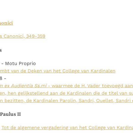
Paus in Pavia: St.
koninkrijk te
als een taak"
groeit stilletjes door
Augustinus toont ons de
herkennen
De mystiek. De
liefde, niet door
noodzaak om "naar het
mystieke
dwang
nonici
innerlijk" toe te keren.
verschijnselen en de
heiligheid
s Canonici, 349-359
s
 - Motu Proprio
ambt van de Deken van het College van Kardinalen
8 -
m ex Audientia Ss.mi
- waarmee de H. Vader toevoegd aan
n, hen gelijkstellend aan de Kardinalen die de titel van s
bezitten, de Kardinalen Parolin, Sandri, Ouellet, Sandri 
Paulus II
:
Tot de algemene vergadering van het College van Kardin