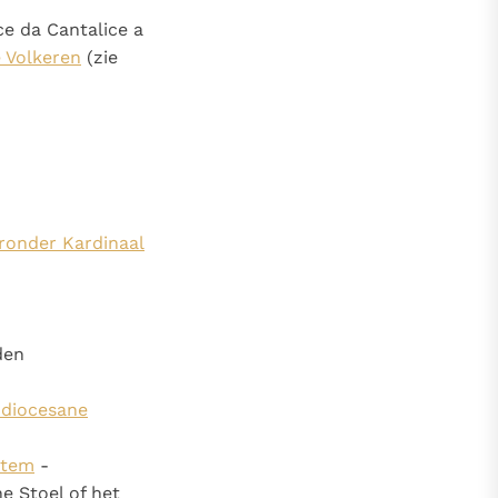
ce da Cantalice a
e Volkeren
(zie
aronder Kardinaal
den
 diocesane
atem
-
he Stoel of het