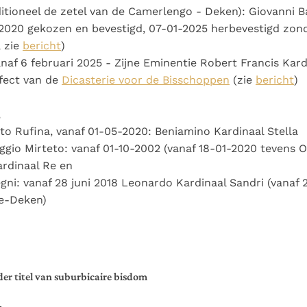
ditioneel de zetel van de Camerlengo - Deken): Giovanni B
-2020 gekozen en bevestigd, 07-01-2025 herbevestigd zon
, zie
bericht
)
naf 6 februari 2025 - Zijne Eminentie Robert Francis Kard
efect van de
Dicasterie voor de Bisschoppen
(zie
bericht
)
,
o Rufina, vanaf 01-05-2020: Beniamino Kardinaal Stella
gio Mirteto: vanaf 01-10-2002 (vanaf 18-01-2020 tevens O
ardinaal Re en
egni: vanaf 28 juni 2018 Leonardo Kardinaal Sandri (vanaf
ce-Deken)
r titel van suburbicaire bisdom