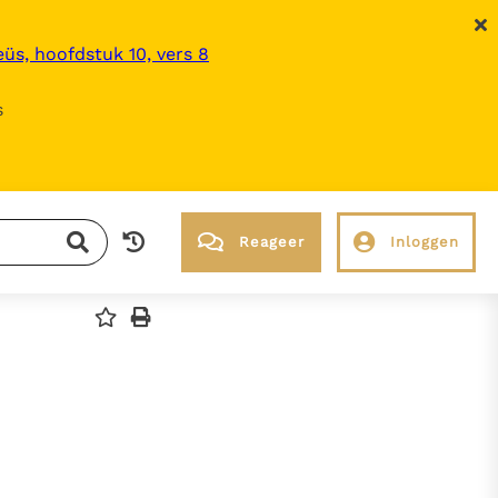
üs, hoofdstuk 10, vers 8
s
Reageer
Inloggen
RK Documenten stelt heel veel belangrijke
kerkelijke documenten van de Rooms
Katholieke Kerk in het Nederlands
beschikbaar en is volledig afhankelijk van
donaties.
Ik help mee!