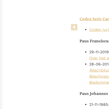
Denzinger
Gebruiksvoorwaarden
Codex Iuris Ca
Codex Iuri
Paus Franciscu
29-11-2019
Over het 
28-06-201
Rescriptu
Bisschoppe
Bisdommen 
Paus Johannes 
21-11-1985