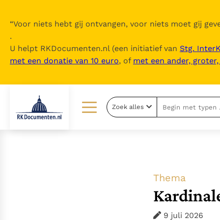
“
Voor niets hebt gij ontvangen, voor niets moet gij geve
.
U helpt RKDocumenten.nl (een initiatief van
Stg. Inter
met een donatie van 10 euro
, of
met een ander, groter
Zoek alles
Lezen
Over ons
Documenten
Over RK Documenten
Bijbel
Meedoen
Thema
Thema’s
Doneren
Kardinal
Berichten
Nieuwsbrief
9 juli 2026