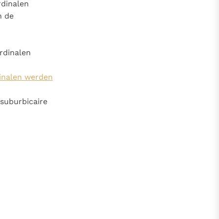
rdinalen
n de
rdinalen
dinalen werden
 suburbicaire