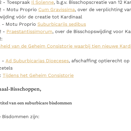
2 - Toespraak
Il Solenne
, b.g.v. Bisschopscreatie van 12 Ka
2 - Motu Proprio
Cum Gravissima
, over de verplichting va
ijding vóór de creatie tot Kardinaal
2 - Motu Proprio
Suburbicariis sedibus
2 -
Praestantissimorum
, over de Bisschopswijding voor Ka
2:
nheid van de Geheim Consistorie waarbij tien nieuwe Kar
1 -
Ad Suburbicarias Dioeceses
, afschaffing optierecht op
zetels
9:
Tijdens het Geheim Consistorie
inaal-Bisschoppen,
titel van een suburbicare bisdommen
e Bisdommen zijn: