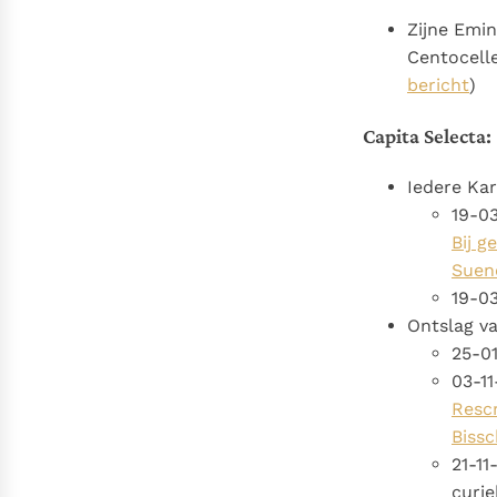
Zijne Emin
Centocell
bericht
)
Capita Selecta:
Iedere Kar
19-03
Bij g
Suen
19-0
Ontslag va
25-0
03-11
Rescr
Biss
21-11
curie