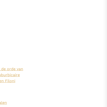
 de orde van
uburbicaire
en Filoni
alen