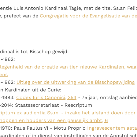
entie Luis Antonio Kardinaal Tagle, met de titel Ss.an Feli
e, prefect van de
Congregatie voor de Evangelisatie van d
dinaal is tot Bisschop gewijd:
-1962:
elegenheid van de creatie van tien nieuwe Kardinalen, wa
ens
3-1962:
Uitleg over de uitwerking van de Bisschopswijding
n Kardinalen uit de Curie:
1-1983:
Codex Iuris Canonici, 354
- 75 jaar, ontslag aanbie
-2014: Staatssecretariaat - Rescriptum
iptum ex audientia Ss.mi - inzake het afstand doen door
choppen en houders van een pauselijk ambt, 6
-1970: Paus Paulus VI - Motu Proprio
Ingravescentem aet
kardinalen of in dienst van instellingen van de Apostolisc