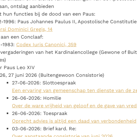
aan, ontslag aanbieden
t hun functies bij de dood van een Paus:
-1996: Paus Johannes Paulus II, Apostolische Constitutie
rsi Dominici Gregis, 14
aan een Conclaaf:
1-1983:
Codex Iuris Canonici, 359
vergaderingen van het Kardinalencollege (Gewone of Bu
es)
r Paus Leo XIV
26, 27 juni 2026 (Buitengewoon Consistorie)
27-06-2026: Slottoespraak
Een ervaring van gemeenschap ten dienste van de z
26-06-2026: Homilie
Over de ware vrijheid van geloof en de gave van vre
26-06-2026: Toespraak
Oprecht advies is altijd een daad van verbondenheid
03-06-2026: Brief kard. Re:
Over aanstaande consistorie van juni 2026