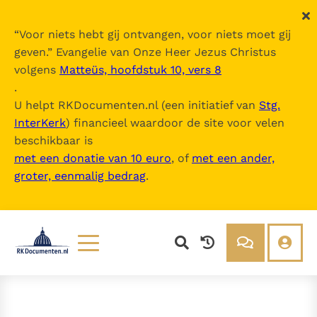
“
Voor niets hebt gij ontvangen, voor niets moet gij
geven.
” Evangelie van Onze Heer Jezus Christus
volgens
Matteüs, hoofdstuk 10, vers 8
.
U helpt RKDocumenten.nl (een initiatief van
Stg.
InterKerk
) financieel waardoor de site voor velen
beschikbaar is
met een donatie van 10 euro
, of
met een ander,
groter, eenmalig bedrag
.
Lezen
Over ons
Documenten
Over RK Documenten
Bijbel
Meedoen