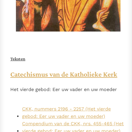
Paus Leo XIV in Pavia: "De stad is zowel een gave als
een taak"
Paus in Pavia: St. Augustinus toont ons de noodzaak om
"naar het innerlijk" toe te keren.
RK Documenten stelt heel veel belangrijke
kerkelijke documenten van de Rooms
Katholieke Kerk in het Nederlands beschikbaar
en is volledig afhankelijk van donaties.
Teksten
Ik help mee!
Catechismus van de Katholieke Kerk
Het vierde gebod: Eer uw vader en uw moeder
CKK, nummers 2196 - 2257 (Het vierde
gebod: Eer uw vader en uw moeder)
Compendium van de CKK, nrs. 455-465 (Het
vierde gebod: Eer uw vader en uw moeder)