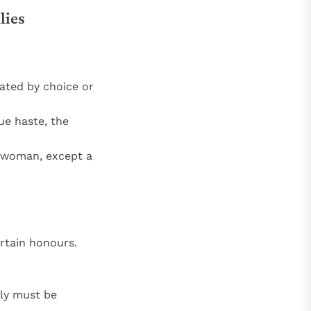
lies
lated by choice or
ue haste, the
y woman, except a
ertain honours.
sly must be