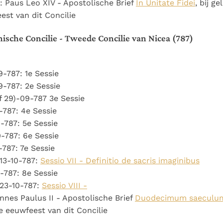
: Paus Leo XIV - Apostolische Brief
In Unitate Fidei
, bij g
est van dit Concilie
sche Concilie - Tweede Concilie van Nicea (787)
-787: 1e Sessie
-787: 2e Sessie
f 29)-09-787 3e Sessie
-787: 4e Sessie
-787: 5e Sessie
-787: 6e Sessie
-787: 7e Sessie
13-10-787:
Sessio VII - Definitio de sacris imaginibus
-787: 8e Sessie
23-10-787:
Sessio VIII -
nes Paulus II - Apostolische Brief
Duodecimum saeculu
e eeuwfeest van dit Concilie