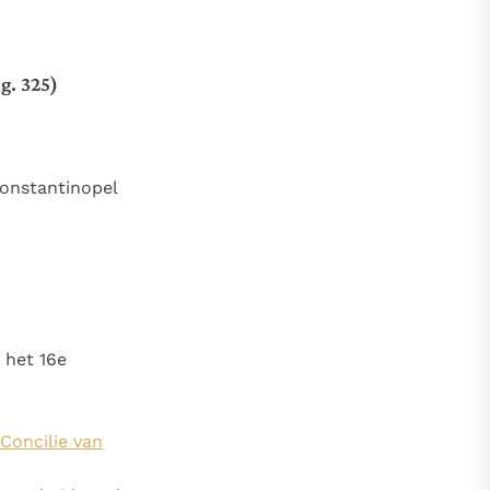
g. 325)
Constantinopel
n het 16e
Concilie van