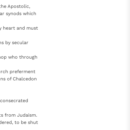
the Apostolic,
lar synods which
by heart and must
s by secular
shop who through
urch preferment
ons of Chalcedon
e consecrated
ts from Judaism.
dered, to be shut