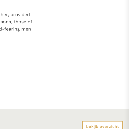
her, provided
sons, those of
od-fearing men
bekijk overzicht