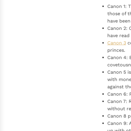
Canon 1: T
those of t
have been 
Canon 2: 
have read 
Canon 3
co
princes.
Canon 4: 
covetousne
Canon 5 i
with money
against t
Canon 6: P
Canon 7: R
without re
Canon 8 p
Canon 9: A
up with ot