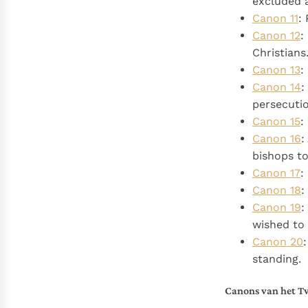
excluded a
Canon 11
:
Canon 12
:
Christians
Canon 13
:
Canon 14
:
persecutio
Canon 15
:
Canon 16
:
bishops to
Canon 17
:
Canon 18
:
Canon 19
:
wished to 
Canon 20
standing.
Canons van het Tw