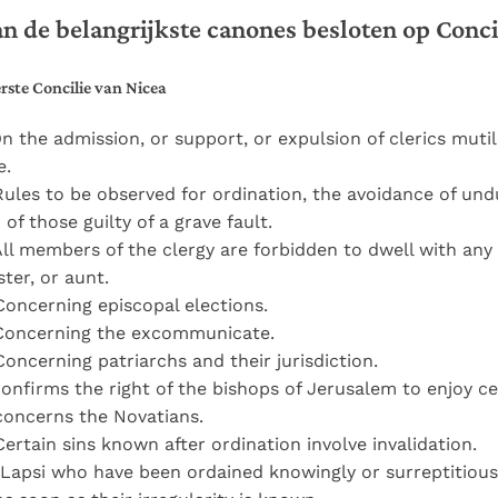
n de belangrijkste canones besloten op Conci
rste Concilie van Nicea
On the admission, or support, or expulsion of clerics muti
e.
Rules to be observed for ordination, the avoidance of und
 of those guilty of a grave fault.
All members of the clergy are forbidden to dwell with an
ster, or aunt.
Concerning episcopal elections.
 Concerning the excommunicate.
Concerning patriarchs and their jurisdiction.
confirms the right of the bishops of Jerusalem to enjoy c
concerns the Novatians.
Certain sins known after ordination involve invalidation.
 Lapsi who have been ordained knowingly or surreptitiou