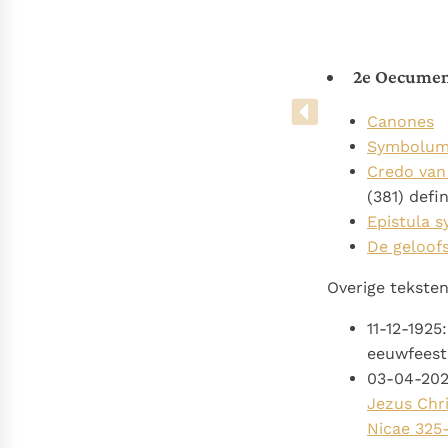
Denzinger
Gebruiksvoorwaarden
2e Oecumenis
Canones
Symbolum
Credo van
(381) defin
Epistula s
De geloofs
Overige teksten 
11-12-1925
eeuwfeest 
03-04-20
Jezus Chri
Nicae 325