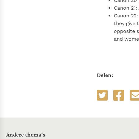
Canon 20 
Canon 21:
Canon 22: 
they give
opposite s
and women
Delen:
Andere thema's