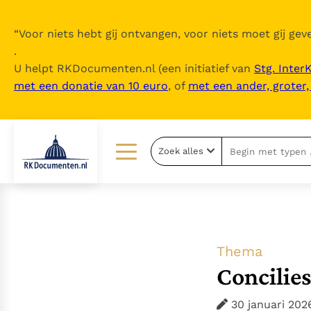
“
Voor niets hebt gij ontvangen, voor niets moet gij geve
.
U helpt RKDocumenten.nl (een initiatief van
Stg. Inter
met een donatie van 10 euro
, of
met een ander, groter
Zoek alles
Lezen
Over ons
Documenten
Over RK Documenten
Bijbel
Meedoen
Thema
Thema’s
Doneren
Concilies
Berichten
Nieuwsbrief
30 januari 202