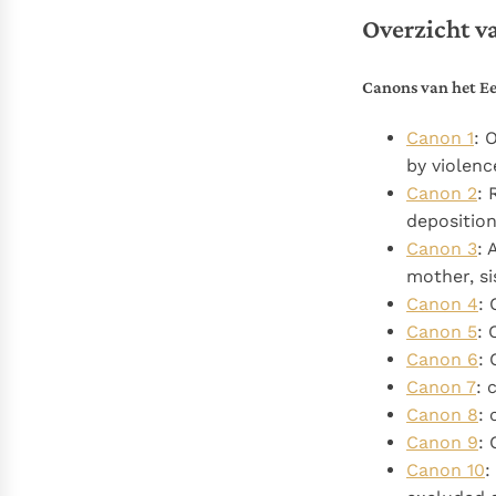
Overzicht va
Canons van het Ee
Canon 1
: 
by violenc
Canon 2
: 
deposition
Canon 3
: 
mother, si
Canon 4
: 
Canon 5
:
Canon 6
: 
Canon 7
: 
Canon 8
: 
Canon 9
: 
Canon 10
: