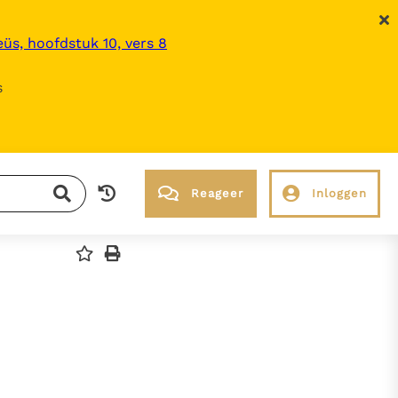
üs, hoofdstuk 10, vers 8
s
Reageer
Inloggen
RK Documenten stelt heel veel belangrijke
kerkelijke documenten van de Rooms
Katholieke Kerk in het Nederlands
beschikbaar en is volledig afhankelijk van
donaties.
Ik help mee!