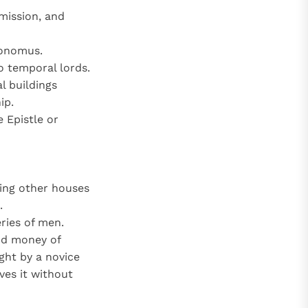
mission, and
conomus.
o temporal lords.
l buildings
ip.
 Epistle or
ding other houses
.
ries of men.
nd money of
ght by a novice
aves it without