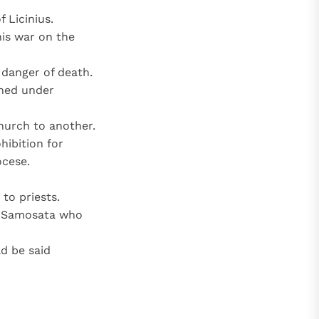
 Licinius.
his war on the
danger of death.
ned under
hurch to another.
hibition for
ocese.
 to priests.
of Samosata who
d be said