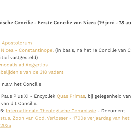
Paus in Pavia: St.
koninkrijk te
als een taak"
groeit stilletjes door
Augustinus toont ons de
herkennen
De mystiek. De
liefde, niet door
noodzaak om "naar het
mystieke
dwang
che Concilie - Eerste Concilie van Nicea (19 juni - 25 au
innerlijk" toe te keren.
verschijnselen en de
heiligheid
 Apostolorum
 Nicea - Constantinopel
(in basis, ná het 1e Concilie van 
itief vastgesteld)
ynodalis ad Aegyptios
belijdenis van de 318 vaders
n.a.v. het Concilie
: Paus Pius XI - Encycliek
Quas Primas
, bij gelegenheid va
van dit Concilie.
25:
Internationale Theologische Commissie
- Document
stus, Zoon van God, Verlosser - 1700e verjaardag van het 
-2025