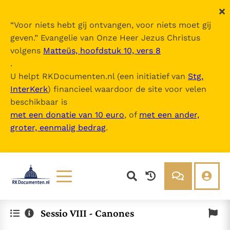
“
Voor niets hebt gij ontvangen, voor niets moet gij
geven.
” Evangelie van Onze Heer Jezus Christus
volgens
Matteüs, hoofdstuk 10, vers 8
.
U helpt RKDocumenten.nl (een initiatief van
Stg.
InterKerk
) financieel waardoor de site voor velen
beschikbaar is
met een donatie van 10 euro
, of
met een ander,
groter, eenmalig bedrag
.
Lezen
Over ons
Sessio VIII - Canones
Documenten
Over RK Documenten
Bijbel
Meedoen