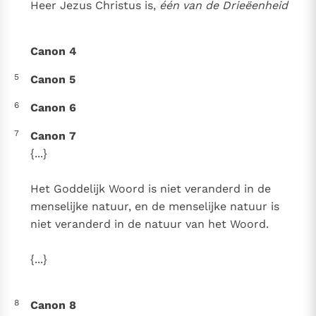
Heer Jezus Christus is,
één van de Drieëenheid
Paus Leo XIV in Pavia: "De stad is zowel een gave als
een taak"
Paus in Pavia: St. Augustinus toont ons de noodzaak om
"naar het innerlijk" toe te keren.
Canon 4
RK Documenten stelt heel veel belangrijke
5
Canon 5
kerkelijke documenten van de Rooms
Katholieke Kerk in het Nederlands beschikbaar
6
Canon 6
en is volledig afhankelijk van donaties.
7
Canon 7
{...}
Ik help mee!
Het Goddelijk Woord is niet veranderd in de
menselijke natuur, en de menselijke natuur is
niet veranderd in de natuur van het Woord.
{...}
8
Canon 8