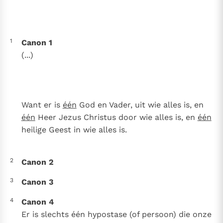
Thema’s
Doneren
Berichten
Nieuwsbrief
1
Canon 1
Denzinger
Gebruiksvoorwaarden
(...)
Nieuwste Documenten
5. Het gebed van de Kerk
In Christus wordt onze honger vervuld
Want er is
één
God en Vader, uit wie alles is, en
Leer de kostbare parel van Gods koninkrijk te
één
Heer Jezus Christus door wie alles is, en
één
herkennen
Gods Koninkrijk groeit stilletjes door liefde, niet door
heilige Geest in wie alles is.
dwang
De mystiek. De mystieke verschijnselen en de
heiligheid
2
Canon 2
Berichten
3
Canon 3
Het Vaticaan publiceert een nieuwe Latijnse uitgave
van het Romeins martyrologium
Vaticaanse financiële waakhond verliest autonomie
4
Canon 4
Er is slechts één hypostase (of persoon) die onze
Paus spreekt het Wereldvoedselprogramma toe