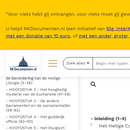
“
Voor niets hebt gij ontvangen, voor niets moet gij geve
.
U helpt RKDocumenten.nl (een initiatief van
Stg. Inter
met een donatie van 10 euro
, of
met een ander, groter
Inhoudsopgave
uitklappen
- Inleiding (1-4)
Zoek alles
- HOOFDSTUK 1 - Algemene
beginselen voor de vernieuwing en
Lezen
Over ons
de bevordering van de Heilige
Liturgie (5-46)
Documenten
Over RK Documenten
- HOOFDSTUK 2 - Het hoogheilig
mysterie van de Eucharistie (47-58)
Bijbel
Meedoen
- HOOFDSTUK 3 - De andere
Sacramenten en de sacramentaliën
Thema’s
Doneren
(59-82)
- HOOFDSTUK 4 - Het goddelijk
- Inleiding (1-4)
Berichten
Nieuwsbrief
officie (83-101)
1
Het Heilige Co
- HOOFDSTUK 5 - Het liturgisch