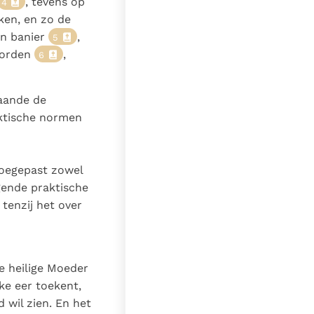
, tevens op
4
ken, en zo de
en banier
,
5
worden
,
6
gaande de
aktische normen
oegepast zowel
gende praktische
tenzij het over
ze heilige Moeder
jke eer toekent,
 wil zien. En het