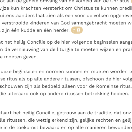
tot aan de gehele omvang van de volheid van de Christus
jze kun krachten versterkt om Christus te kunnen predi
uitenstaanders laat zien als een voor de volken opgehev
 verstrooide kinderen van God samengebracht moeten 
l zijn één kudde en één herder.
7
het heilig Concilie op de hier volgende beginselen aan
n de vernieuwing van de liturgie te moeten wijzen en pr
te moeten geven.
deze beginselen en normen kunnen en moeten worden t
e ritus als op alle andere ritussen, ofschoon de hier vol
chouwen zijn als bedoeld alleen voor de Romeinse ritus, 
die uiteraard ook op andere ritussen betrekking hebben.
laart het heilig Concilie, getrouw aan de traditie, dat on
le ritussen, die wettig erkend zijn, gelijke rechten en geli
ze in de toekomst bewaard en op alle manieren bewonderd