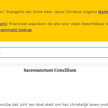
n.
” Evangelie van Onze Heer Jezus Christus volgens
Matte
Kerk
) financieel waardoor de site voor velen beschikbaar i
, eenmalig bedrag
.
Nieuwste
Berichten
Sacrosanctum Concilium
Documenten
Het Vaticaan publiceert
een nieuwe Latijnse
5. Het gebed van de
Vaticaanse financiële
uitgave van het Romeins
Kerk
waakhond verliest
In Christus wordt
martyrologium
Paus spreekt het
autonomie
onze honger vervuld
Wereldvoedselprogramma
Leer de kostbare
Paus Leo XIV in Pavia: "De
toe
parel van Gods
ncilie dat zich ten doel stelt om het christelijk leven on
stad is zowel een gave
Gods Koninkrijk