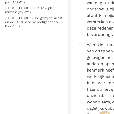
Denzinger
Gebruiksvoorwaarden
van dag tot d
jaar (102-111)
- HOOFDSTUK 6 - De gewijde
onderhevig zi
muziek (112-121)
alwat kan bij
- HOOFDSTUK 7 - De gewijde kunst
versterken al
en de liturgische benodigdheden
(122-130)
deze redenen 
bevordering va
2
Want de liturg
van onze verl
gelovigen het
anderen openb
kenmerk heeft
werkelijkhede
In de wereld 
haar op het g
onzichtbare, 
woonplaats, d
dagelijks opb