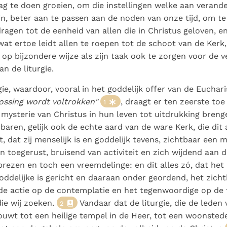
Paus in Pavia: St.
koninkrijk te
ag te doen groeien, om die instellingen welke aan verand
als een taak"
groeit stilletjes door
Augustinus toont ons de
herkennen
De mystiek. De
jn, beter aan te passen aan de noden van onze tijd, om t
liefde, niet door
noodzaak om "naar het
mystieke
dragen tot de eenheid van allen die in Christus geloven, e
dwang
innerlijk" toe te keren.
verschijnselen en de
wat ertoe leidt allen te roepen tot de schoot van de Ker
heiligheid
op bijzondere wijze als zijn taak ook te zorgen voor de 
n de liturgie.
ie, waardoor, vooral in het goddelijk offer van de Eucharis
ossing wordt voltrokken"
, draagt er ten zeerste toe 
1
 mysterie van Christus in hun leven tot uitdrukking bren
aren, gelijk ook de echte aard van de ware Kerk, die dit 
, dat zij menselijk is en goddelijk tevens, zichtbaar een 
n toegerust, bruisend van activiteit en zich wijdend aan 
prezen en toch een vreemdelinge: en dit alles zó, dat het 
oddelijke is gericht en daaraan onder geordend, het zich
de actie op de contemplatie en het tegenwoordige op de
ie wij zoeken.
Vandaar dat de liturgie, die de leden
2
ouwt tot een heilige tempel in de Heer, tot een woonsted