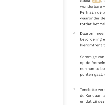
Geest
, 
3
wonderbare wi
Kerk aan de b
waaronder de
totdat het za
3
Daarom meent 
bevordering e
hieromtrent 
Sommige van 
op de Romeins
normen te bes
punten gaat, 
4
Tenslotte verk
de Kerk aan al
en dat zij de