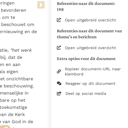
Zie de gebruiksvoorwaarden
eringen
Referenties naar dit document:
van de documenten
198
e bevorderen
n om te
1964
Open uitgebreid overzicht
k, beschouwt om
Ecclesia Docens
Referenties naar dit document van
vernieuwing en de
23-02-2026
thema's en berichten
570
Open uitgebreid overzicht
tie,
"het werk
nl
bij, dat de
Extra opties voor dit document
gen en aan
Kopieer document-URL naar
als eigen
klembord
met onzichtbare
Reageer op dit document
de beschouwing.
menselijke in
Deel op social media
tbare op het
 toekomstige
 van de Kerk
e van God in de