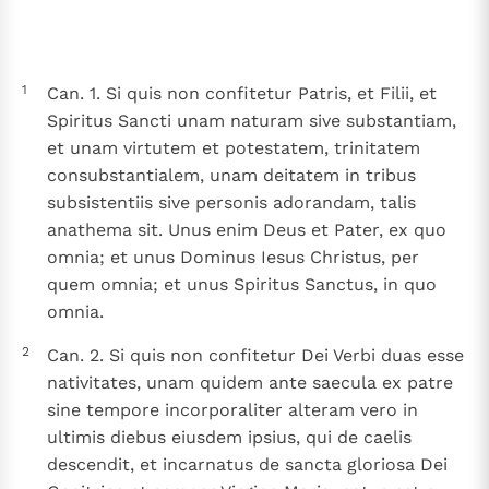
Thema’s
Doneren
Berichten
Nieuwsbrief
1
Can. 1. Si quis non confitetur Patris, et Filii, et
Denzinger
Gebruiksvoorwaarden
Spiritus Sancti unam naturam sive substantiam,
et unam virtutem et potestatem, trinitatem
Nieuwste Documenten
consubstantialem, unam deitatem in tribus
subsistentiis sive personis adorandam, talis
Berichten
anathema sit. Unus enim Deus et Pater, ex quo
Het Vaticaan publiceert een nieuwe Latijnse uitgave
omnia; et unus Dominus Iesus Christus, per
van het Romeins martyrologium
Vaticaanse financiële waakhond verliest autonomie
quem omnia; et unus Spiritus Sanctus, in quo
Paus spreekt het Wereldvoedselprogramma toe
omnia.
Paus Leo XIV in Pavia: "De stad is zowel een gave als
2
Can. 2. Si quis non confitetur Dei Verbi duas esse
een taak"
Paus in Pavia: St. Augustinus toont ons de noodzaak om
nativitates, unam quidem ante saecula ex patre
"naar het innerlijk" toe te keren.
sine tempore incorporaliter alteram vero in
RK Documenten stelt heel veel belangrijke
ultimis diebus eiusdem ipsius, qui de caelis
kerkelijke documenten van de Rooms
descendit, et incarnatus de sancta gloriosa Dei