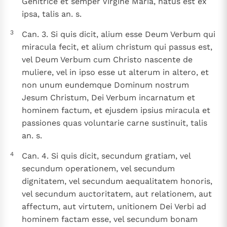
Genitrice et semper Virgine Maria, natus est ex
Katholieke Kerk in het Nederlands beschikbaar
ipsa, talis an. s.
en is volledig afhankelijk van donaties.
3
Can. 3. Si quis dicit, alium esse Deum Verbum qui
Ik help mee!
miracula fecit, et alium christum qui passus est,
vel Deum Verbum cum Christo nascente de
muliere, vel in ipso esse ut alterum in altero, et
non unum eundemque Dominum nostrum
Jesum Christum, Dei Verbum incarnatum et
hominem factum, et ejusdem ipsius miracula et
passiones quas voluntarie carne sustinuit, talis
an. s.
4
Can. 4. Si quis dicit, secundum gratiam, vel
secundum operationem, vel secundum
dignitatem, vel secundum aequalitatem honoris,
vel secundum auctoritatem, aut relationem, aut
affectum, aut virtutem, unitionem Dei Verbi ad
hominem factam esse, vel secundum bonam