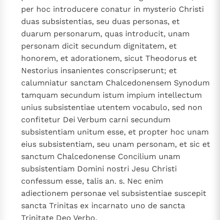
per hoc introducere conatur in mysterio Christi
duas subsistentias, seu duas personas, et
duarum personarum, quas introducit, unam
personam dicit secundum dignitatem, et
honorem, et adorationem, sicut Theodorus et
Nestorius insanientes conscripserunt; et
calumniatur sanctam Chalcedonensem Synodum
tamquam secundum istum impium intellectum
unius subsistentiae utentem vocabulo, sed non
confitetur Dei Verbum carni secundum
subsistentiam unitum esse, et propter hoc unam
eius subsistentiam, seu unam personam, et sic et
sanctum Chalcedonense Concilium unam
subsistentiam Domini nostri Jesu Christi
confessum esse, talis an. s. Nec enim
adiectionem personae vel subsistentiae suscepit
sancta Trinitas ex incarnato uno de sancta
Trinitate Deo Verbo.