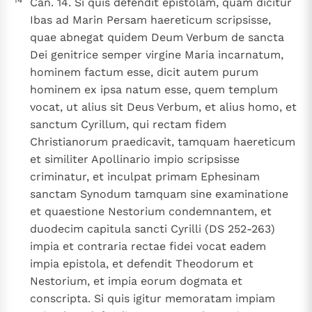
14
Can. 14. Si quis defendit epistolam, quam dicitur
Ibas ad Marin Persam haereticum scripsisse,
quae abnegat quidem Deum Verbum de sancta
Dei genitrice semper virgine Maria incarnatum,
hominem factum esse, dicit autem purum
hominem ex ipsa natum esse, quem templum
vocat, ut alius sit Deus Verbum, et alius homo, et
sanctum Cyrillum, qui rectam fidem
Christianorum praedicavit, tamquam haereticum
et similiter Apollinario impio scripsisse
criminatur, et inculpat primam Ephesinam
sanctam Synodum tamquam sine examinatione
et quaestione Nestorium condemnantem, et
duodecim capitula sancti Cyrilli (DS 252-263)
impia et contraria rectae fidei vocat eadem
impia epistola, et defendit Theodorum et
Nestorium, et impia eorum dogmata et
conscripta. Si quis igitur memoratam impiam