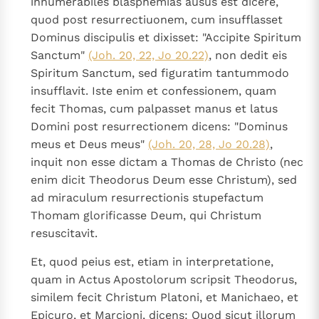
innumerabiles blasphemias ausus est dicere,
quod post resurrectiuonem, cum insufflasset
Dominus discipulis et dixisset: "Accipite Spiritum
Sanctum"
(Joh. 20, 22, Jo 20.22)
, non dedit eis
Spiritum Sanctum, sed figuratim tantummodo
insufflavit. Iste enim et confessionem, quam
fecit Thomas, cum palpasset manus et latus
Domini post resurrectionem dicens: "Dominus
meus et Deus meus"
(Joh. 20, 28, Jo 20.28)
,
inquit non esse dictam a Thomas de Christo (nec
enim dicit Theodorus Deum esse Christum), sed
ad miraculum resurrectionis stupefactum
Thomam glorificasse Deum, qui Christum
resuscitavit.
Et, quod peius est, etiam in interpretatione,
quam in Actus Apostolorum scripsit Theodorus,
similem fecit Christum Platoni, et Manichaeo, et
Epicuro, et Marcioni, dicens: Quod sicut illorum