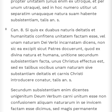
propter unitatem (unus enim ex utroque, et per
unum utraque), sed in hoc numero utitur ut
separatim unaquaque natura suam habente
subsistentiam, talis an. s.
8
Can. 8. Si quis ex duabus naturis deitatis et
humanitatis confitens unitatem factam esse, vel
unam naturam Dei Verbi incarnatam dicens, non
sic ea excipit sicut Patres docuerunt, quod ex
divina natura et humana, unitione secundum
subsistentiam facta, unus Christus effectus est,
sed ex talibus vocibus unam naturam sive
substantiam deitatis et carnis Christi
introducere conatur, talis an. s.
Secundum subsistentiam enim dicentes
unigenitum Deum Verbum carni unitum esse non
confusionem aliquam naturarum in se invicem
factam esse dicimus, sed magis permanente