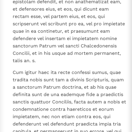
epistolam defendit, et non anathematizat eam,
et defensores eius, et eos, qui dicunt eam
rectam esse, vel partem eius, et eos, qui
scripserunt vel scribunt pro ea, vel pro impietate
quae in ea continetur, et praesumunt eam
defendere vel insertam ei impietatem nomine
sanctorum Patrum vel sancti Chalcedonensis
Concilii, et in his usque ad mortem permanent,
talis an. s.
Cum igitur haec ita recte confessi sumus, quae
tradita nobis sunt tam a divinis Scripturis, quam
a sanctorum Patrum doctrina, et ab his quae
definita sunt de una eademque fide a praedictis
sanctis quattuor Conciliis, facta autem a nobis et
condemnatione contra haereticos et eorum
impietatem, nec non etiam contra eos, qui
defenderunt vel defendunt praedicta impia tria
capitula, et permanserunt in suo errore, vel qui