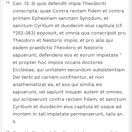
13
Can. 13. Si quis defendit impia Theodoriti
conscripta, quae Contra rectam fidem et contra
primam Ephesinam sanctam Synodum, et
sanctum Cyrillum et duodecim eius capitula (cf.
*252-263) exposuit, et omnia qua conscripsit pro
Theodoro et Nestorio impiis, et pro aliis qui
eadem praedictis Theodoro et Nestorio
sapuerunt, defendens eos et eorum impietate "
et propter hoc impios vocans doctores
Ecclesiae, qui unitatem secundum subsistentiam
Dei Verbi ad carnem confitentur, et non
anathematizat ea, et eos qui similia eis
sapuerunt, vel sapiunt insuper autem et omnes,
qui scripserunt contra rectam fidem, et sanctum
Cyrillum et duodecim eius capitula et usque ad
mortem in tali impietate permanserunt, talis an.
s.