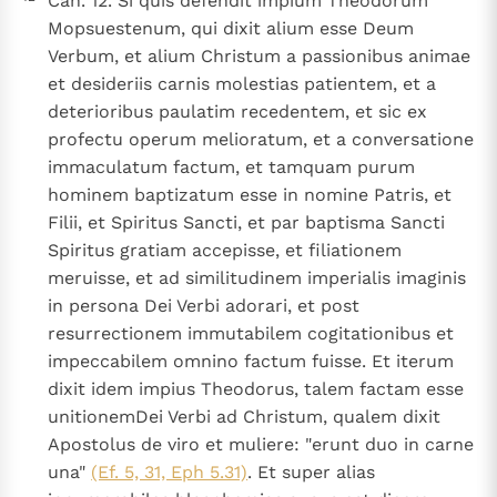
Can. 12. Si quis defendit impium Theodorum
Mopsuestenum, qui dixit alium esse Deum
Verbum, et alium Christum a passionibus animae
et desideriis carnis molestias patientem, et a
deterioribus paulatim recedentem, et sic ex
profectu operum melioratum, et a conversatione
immaculatum factum, et tamquam purum
hominem baptizatum esse in nomine Patris, et
Filii, et Spiritus Sancti, et par baptisma Sancti
Spiritus gratiam accepisse, et filiationem
meruisse, et ad similitudinem imperialis imaginis
in persona Dei Verbi adorari, et post
resurrectionem immutabilem cogitationibus et
impeccabilem omnino factum fuisse. Et iterum
dixit idem impius Theodorus, talem factam esse
unitionemDei Verbi ad Christum, qualem dixit
Apostolus de viro et muliere: "erunt duo in carne
una"
(Ef. 5, 31, Eph 5.31)
. Et super alias