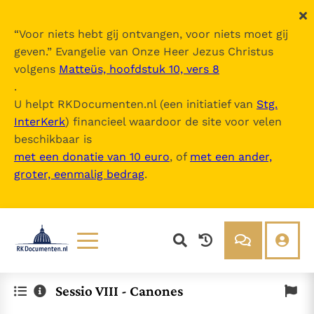
“
Voor niets hebt gij ontvangen, voor niets moet gij
geven.
” Evangelie van Onze Heer Jezus Christus
volgens
Matteüs, hoofdstuk 10, vers 8
.
U helpt RKDocumenten.nl (een initiatief van
Stg.
InterKerk
) financieel waardoor de site voor velen
beschikbaar is
met een donatie van 10 euro
, of
met een ander,
groter, eenmalig bedrag
.
Lezen
Over ons
Sessio VIII - Canones
Documenten
Over RK Documenten
Bijbel
Meedoen