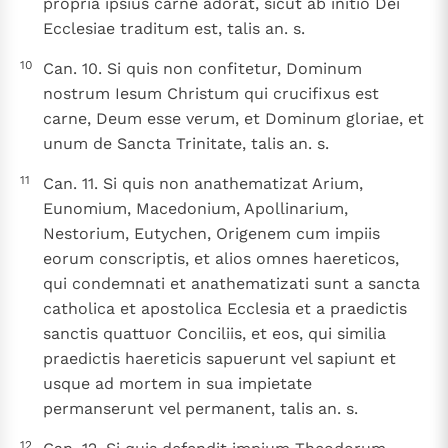
propria ipsius carne adorat, sicut ab initio Dei
Ecclesiae traditum est, talis an. s.
10
Can. 10. Si quis non confitetur, Dominum
nostrum Iesum Christum qui crucifixus est
carne, Deum esse verum, et Dominum gloriae, et
unum de Sancta Trinitate, talis an. s.
11
Can. 11. Si quis non anathematizat Arium,
Eunomium, Macedonium, Apollinarium,
Nestorium, Eutychen, Origenem cum impiis
eorum conscriptis, et alios omnes haereticos,
qui condemnati et anathematizati sunt a sancta
catholica et apostolica Ecclesia et a praedictis
sanctis quattuor Conciliis, et eos, qui similia
praedictis haereticis sapuerunt vel sapiunt et
usque ad mortem in sua impietate
permanserunt vel permanent, talis an. s.
12