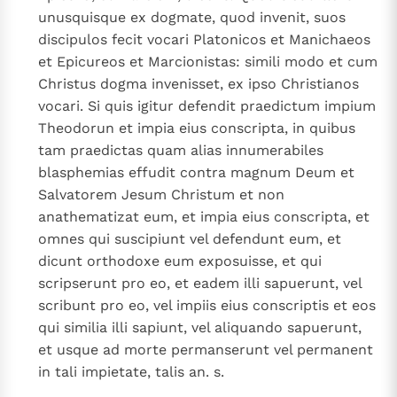
unusquisque ex dogmate, quod invenit, suos
discipulos fecit vocari Platonicos et Manichaeos
et Epicureos et Marcionistas: simili modo et cum
Christus dogma invenisset, ex ipso Christianos
vocari. Si quis igitur defendit praedictum impium
Theodorun et impia eius conscripta, in quibus
tam praedictas quam alias innumerabiles
blasphemias effudit contra magnum Deum et
Salvatorem Jesum Christum et non
anathematizat eum, et impia eius conscripta, et
omnes qui suscipiunt vel defendunt eum, et
dicunt orthodoxe eum exposuisse, et qui
scripserunt pro eo, et eadem illi sapuerunt, vel
scribunt pro eo, vel impiis eius conscriptis et eos
qui similia illi sapiunt, vel aliquando sapuerunt,
et usque ad morte permanserunt vel permanent
in tali impietate, talis an. s.