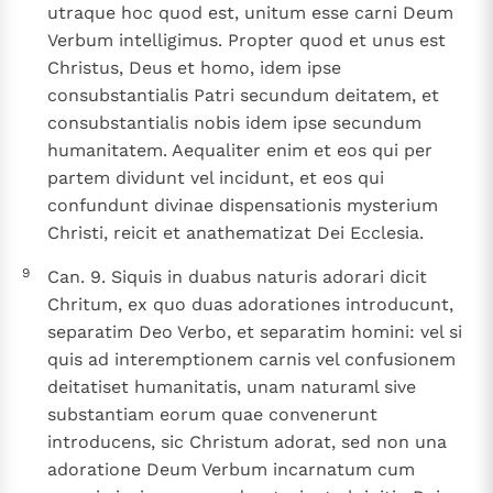
utraque hoc quod est, unitum esse carni Deum
Verbum intelligimus. Propter quod et unus est
Christus, Deus et homo, idem ipse
consubstantialis Patri secundum deitatem, et
consubstantialis nobis idem ipse secundum
humanitatem. Aequaliter enim et eos qui per
partem dividunt vel incidunt, et eos qui
confundunt divinae dispensationis mysterium
Christi, reicit et anathematizat Dei Ecclesia.
9
Can. 9. Siquis in duabus naturis adorari dicit
Chritum, ex quo duas adorationes introducunt,
separatim Deo Verbo, et separatim homini: vel si
quis ad interemptionem carnis vel confusionem
deitatiset humanitatis, unam naturaml sive
substantiam eorum quae convenerunt
introducens, sic Christum adorat, sed non una
adoratione Deum Verbum incarnatum cum