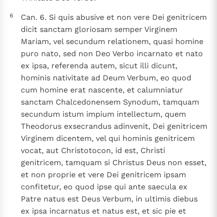
6
Can. 6. Si quis abusive et non vere Dei genitricem
dicit sanctam gloriosam semper Virginem
Mariam, vel secundum relationem, quasi homine
puro nato, sed non Deo Verbo incarnato et nato
ex ipsa, referenda autem, sicut illi dicunt,
hominis nativitate ad Deum Verbum, eo quod
cum homine erat nascente, et calumniatur
sanctam Chalcedonensem Synodum, tamquam
secundum istum impium intellectum, quem
Theodorus exsecrandus adinvenit, Dei genitricem
Virginem dicentem, vel qui hominis genitricem
vocat, aut Christotocon, id est, Christi
genitricem, tamquam si Christus Deus non esset,
et non proprie et vere Dei genitricem ipsam
confitetur, eo quod ipse qui ante saecula ex
Patre natus est Deus Verbum, in ultimis diebus
ex ipsa incarnatus et natus est, et sic pie et