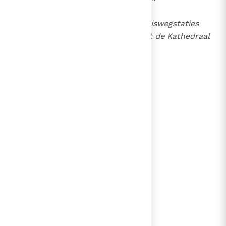
De kleurenillustraties van de Kruiswegstaties
(Scuola Veneta, 18e eeuw) zijn uit de Kathedraal
van Padua.
lees verder