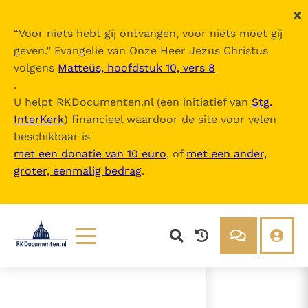
“
Voor niets hebt gij ontvangen, voor niets moet gij
geven.
” Evangelie van Onze Heer Jezus Christus
volgens
Matteüs, hoofdstuk 10, vers 8
Als de graankorrel niet in de aarde val
.
t...
U helpt RKDocumenten.nl (een initiatief van
Stg.
InterKerk
) financieel waardoor de site voor velen
Inhoudsopgave
beschikbaar is
uitklappen
met een donatie van 10 euro
, of
met een ander,
groter, eenmalig bedrag
.
- Toelichting
- Inleiding
- De kruiswegstaties
Lezen
Over ons
Documenten
Over RK Documenten
- Toelichting
Bijbel
Meedoen