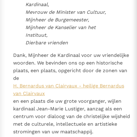
Paus Leo XIV in Pavia: "De stad is zowel een gave als
Kardinaal,
een taak"
Mevrouw de Minister van Cultuur,
Paus in Pavia: St. Augustinus toont ons de noodzaak om
Mijnheer de Burgemeester,
"naar het innerlijk" toe te keren.
Mijnheer de Kanselier van het
RK Documenten stelt heel veel belangrijke
Instituut,
kerkelijke documenten van de Rooms
Dierbare vrienden
Katholieke Kerk in het Nederlands beschikbaar
en is volledig afhankelijk van donaties.
Dank, Mijnheer de Kardinaal voor uw vriendelijke
woorden. We bevinden ons op een historische
plaats, een plaats, opgericht door de zonen van
Ik help mee!
de
H. Bernardus van Clairvaux - heilige Bernardus
van Clairvaux
en een plaats die uw grote voorganger, wijlen
kardinaal Jean-Marie Lustiger, aanzag als een
centrum voor dialoog van de christelijke wijsheid
met de culturele, intellectuele en artistieke
stromingen van uw maatschappij.