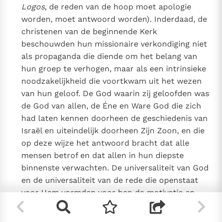
Logos
, de reden van de hoop moet apologie
worden, moet antwoord worden). Inderdaad, de
christenen van de beginnende Kerk
beschouwden hun missionaire verkondiging niet
als propaganda die diende om het belang van
hun groep te verhogen, maar als een intrinsieke
noodzakelijkheid die voortkwam uit het wezen
van hun geloof. De God waarin zij geloofden was
de God van allen, de Éne en Ware God die zich
had laten kennen doorheen de geschiedenis van
Israël en uiteindelijk doorheen Zijn Zoon, en die
op deze wijze het antwoord bracht dat alle
mensen betrof en dat allen in hun diepste
binnenste verwachten. De universaliteit van God
en de universaliteit van de rede die openstaat
voor Hem vormden voor hen de motivatie en
tegelijkertijd de plicht tot verkondiging. Voor hen
hing het geloof niet af van culturele gewoonten,