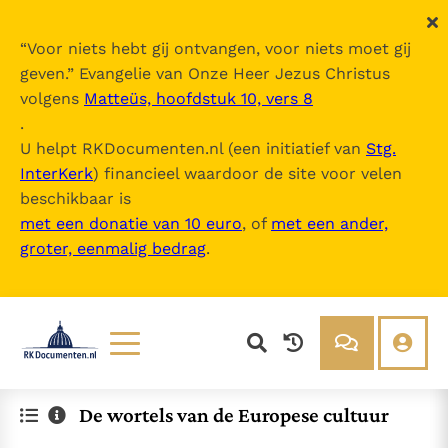
“
Voor niets hebt gij ontvangen, voor niets moet gij
geven.
” Evangelie van Onze Heer Jezus Christus
volgens
Matteüs, hoofdstuk 10, vers 8
.
U helpt RKDocumenten.nl (een initiatief van
Stg.
InterKerk
) financieel waardoor de site voor velen
beschikbaar is
met een donatie van 10 euro
, of
met een ander,
groter, eenmalig bedrag
.
Lezen
Over ons
De wortels van de Europese cultuur
Documenten
Over RK Documenten
Bijbel
Meedoen