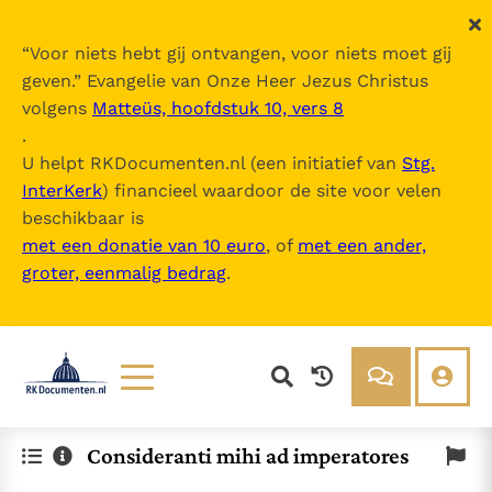
“
Voor niets hebt gij ontvangen, voor niets moet gij
geven.
” Evangelie van Onze Heer Jezus Christus
volgens
Matteüs, hoofdstuk 10, vers 8
.
U helpt RKDocumenten.nl (een initiatief van
Stg.
InterKerk
) financieel waardoor de site voor velen
beschikbaar is
met een donatie van 10 euro
, of
met een ander,
groter, eenmalig bedrag
.
Lezen
Over ons
Consideranti mihi ad imperatores
Documenten
Over RK Documenten
Bijbel
Meedoen