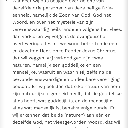
Wanneer wij dus belijden over de ene van
Paus Leo XIV in Pavia: "De stad is zowel een gave als
dezelfde drie personen van deze heilige Drie-
een taak"
Paus in Pavia: St. Augustinus toont ons de noodzaak om
eenheid, namelijk de Zoon van God, God het
"naar het innerlijk" toe te keren.
Woord, en over het mysterie van zijn
RK Documenten stelt heel veel belangrijke
vererenswaardig heilshandelen volgens het vlees,
kerkelijke documenten van de Rooms
dan verklaren wij volgens de evangelische
Katholieke Kerk in het Nederlands beschikbaar
overlevering alles in tweevoud betreffende een
en dezelfde Heer, onze Redder Jezus Christus,
en is volledig afhankelijk van donaties.
dat wil zeggen, wij verkondigen zijn twee
naturen, namelijk een goddelijke en een
Ik help mee!
menselijke, waaruit en waarin Hij zelfs na de
bewonderenswaardige en ondeelbare vereniging
bestaat. En wij belijden dat elke natuur van hem
zijn natuurlijke eigenheid heeft, dat de goddelijke
alles heeft, wat goddelijk is, en de menselijke
alles wat menselijk is, behalve enige zonde. En
wij erkennen dat beide (naturen) aan één en
dezelfde God, het vleesgeworden Woord, dat wil