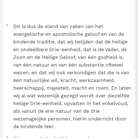
Thema’s
Doneren
Berichten
Nieuwsbrief
1
Dit is dus de stand van zaken van het
Denzinger
Gebruiksvoorwaarden
evangelische en apostolische geloof en van de
bindende traditie, dat wij belijden dat de heilige
Nieuwste Documenten
en ondeelbare Drie-eenheid, dat is de Vader, de
5. Het gebed van de Kerk
Zoon en de Heilige Geloof, van één godheid is,
In Christus wordt onze honger vervuld
van één natuur en van één substantie oftewel
Leer de kostbare parel van Gods koninkrijk te
wezen, en dat wij ook verkondigen dat die is van
herkennen
Gods Koninkrijk groeit stilletjes door liefde, niet door
één natuurlijke wil, kracht, werkzaamheid,
dwang
heerschappij, majesteit, macht en roem. En laten
De mystiek. De mystieke verschijnselen en de
wij al wat wezenlijk gezegd wordt over diezelfde
heiligheid
heilige Drie-eenheid, opvatten in het enkelvoud,
Berichten
als vanuit de ene natuur van de drie
Het Vaticaan publiceert een nieuwe Latijnse uitgave
wezensgelijke personen, hierin onderricht door
van het Romeins martyrologium
Vaticaanse financiële waakhond verliest autonomie
de bindende leer.
Paus spreekt het Wereldvoedselprogramma toe
2