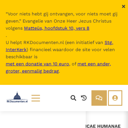
“
Voor niets hebt gij ontvangen, voor niets moet gij
geven.
” Evangelie van Onze Heer Jezus Christus
volgens
Matteüs, hoofdstuk 10, vers 8
Humanae Vitae
.
U helpt RKDocumenten.nl (een initiatief van
Stg.
InterKerk
) financieel waardoor de site voor velen
Inhoudsopgave
beschikbaar is
uitklappen
met een donatie van 10 euro
, of
met een ander,
groter, eenmalig bedrag
.
- PAULUS PP. VI LITTERAE
ENCYCLICAE HUMANAE VITAE
- Inleiding
- I
- II
- III
- IV
Lezen
Over ons
Documenten
Over RK Documenten
- PAULUS PP. VI LITTERAE ENCYCLICAE HUMANAE
Bijbel
Meedoen