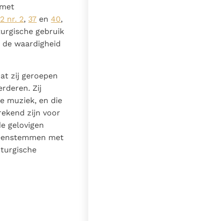
 met
2 nr. 2
,
37
en
40
,
iturgische gebruik
j de waardigheid
dat zij geroepen
rderen. Zij
e muziek, en die
ekend zijn voor
e gelovigen
ereenstemmen met
iturgische