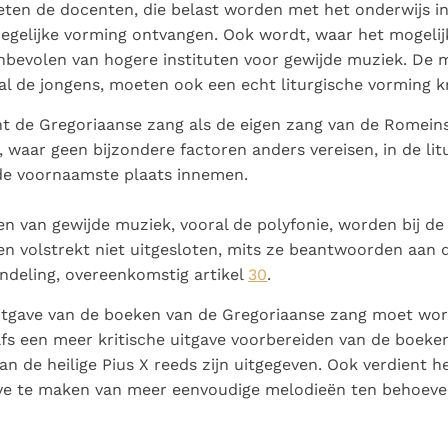
ten de docenten, die belast worden met het onderwijs in
egelijke vorming ontvangen. Ook wordt, waar het mogelijk
nbevolen van hogere instituten voor gewijde muziek. De m
al de jongens, moeten ook een echt liturgische vorming kr
t de Gregoriaanse zang als de eigen zang van de Romeinse
waar geen bijzondere factoren anders vereisen, in de lit
de voornaamste plaats innemen.
n van gewijde muziek, vooral de polyfonie, worden bij de 
ten volstrekt niet uitgesloten, mits ze beantwoorden aan 
andeling, overeenkomstig artikel
30
.
uitgave van de boeken van de Gregoriaanse zang moet wor
s een meer kritische uitgave voorbereiden van de boeken
an de heilige Pius X reeds zijn uitgegeven. Ook verdient h
ve te maken van meer eenvoudige melodieën ten behoeve 