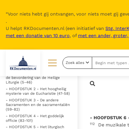
“
Voor niets hebt gij ontvangen, voor niets moet gij geve
.
U helpt RKDocumenten.nl (een initiatief van
Stg. Inter
met een donatie van 10 euro
, of
met een ander, groter
Inhoudsopgave
uitklappen
- Inleiding (1-4)
Zoek alles
- HOOFDSTUK 1 - Algemene
beginselen voor de vernieuwing en
Lezen
Over ons
de bevordering van de Heilige
Liturgie (5-46)
Documenten
Over RK Documenten
- HOOFDSTUK 2 - Het hoogheilig
mysterie van de Eucharistie (47-58)
Bijbel
Meedoen
- HOOFDSTUK 3 - De andere
Sacramenten en de sacramentaliën
Thema’s
Doneren
(59-82)
- HOOFDSTUK 4 - Het goddelijk
- HOOFDSTUK 6 - 
Berichten
Nieuwsbrief
officie (83-101)
112
De muzikale t
- HOOFDSTUK 5 - Het liturgisch