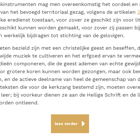
kinstrumenten mag men overeenkomstig het oordeel en
an het bevoegd territoriaal gezag, volgens de artikelen
2
jke eredienst toestaan, voor zover ze geschikt zijn voor l
eschikt kunnen worden gemaakt, voor zover zij passen bi
n werkelijk bijdragen tot stichting van de gelovigen.
ten bezield zijn met een christelijke geest en beseffen, 
wijde muziek te cultiveren en het erfgoed ervan te vermee
ieën componeren, die de geest ademen van echte gewijd
door grotere koren kunnen worden gezongen, maar ook ber
n, en de actieve deelname van heel de gemeenschap van d
 teksten die voor de kerkzang bestemd zijn, moeten ov
leer; bij voorkeur dienen ze aan de Heilige Schrift en de l
orden ontleend.
lees verder