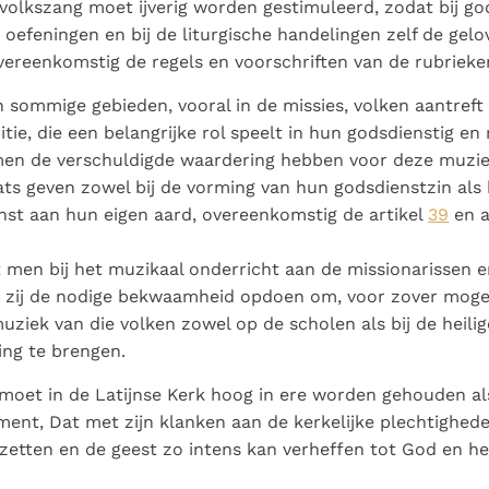
 volkszang moet ijverig worden gestimuleerd, zodat bij g
 oefeningen en bij de liturgische handelingen zelf de gel
ereenkomstig de regels en voorschriften van de rubrieke
sommige gebieden, vooral in de missies, volken aantreft
itie, die een belangrijke rol speelt in hun godsdienstig e
men de verschuldigde waardering hebben voor deze muzie
ts geven zowel bij de vorming van hun godsdienstzin als 
nst aan hun eigen aard, overeenkomstig de artikel
39
en a
en bij het muzikaal onderricht aan de missionarissen er
 zij de nodige bekwaamheid opdoen om, voor zover mogel
muziek van die volken zowel op de scholen als bij de heili
ing te brengen.
 moet in de Latijnse Kerk hoog in ere worden gehouden als
ent, Dat met zijn klanken aan de kerkelijke plechtighede
ijzetten en de geest zo intens kan verheffen tot God en h