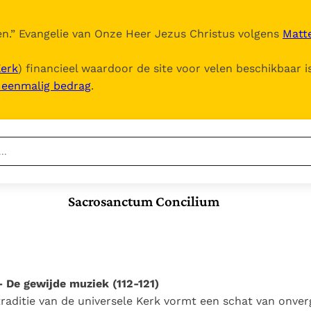
n.
” Evangelie van Onze Heer Jezus Christus volgens
Matte
Kerk
) financieel waardoor de site voor velen beschikbaar i
, eenmalig bedrag
.
Nieuwste
Berichten
Sacrosanctum Concilium
Documenten
Het Vaticaan publiceert
een nieuwe Latijnse
5. Het gebed van de
Vaticaanse financiële
uitgave van het Romeins
Kerk
waakhond verliest
In Christus wordt
martyrologium
Paus spreekt het
autonomie
onze honger vervuld
Wereldvoedselprogramma
Leer de kostbare
De gewijde muziek (112-121)
Paus Leo XIV in Pavia: "De
toe
parel van Gods
raditie van de universele Kerk vormt een schat van onverge
stad is zowel een gave
Gods Koninkrijk