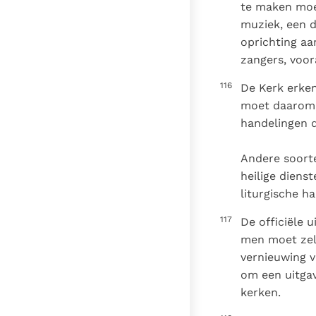
te maken moe
muziek, een d
oprichting aa
zangers, voor
116
De Kerk erken
moet daarom, 
handelingen 
Andere soorte
heilige diens
liturgische h
117
De officiële 
men moet zelf
vernieuwing v
om een uitga
kerken.