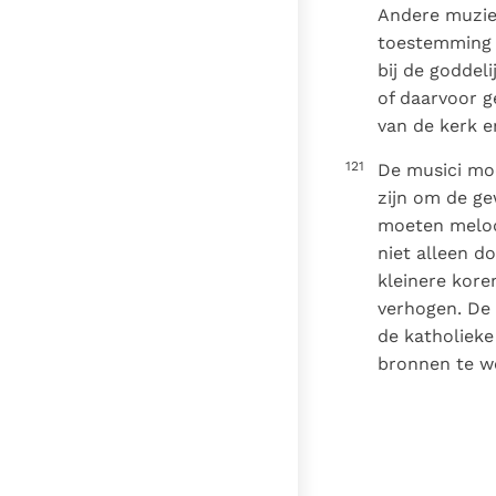
Andere muzie
toestemming v
bij de goddeli
of daarvoor g
van de kerk e
121
De musici moe
zijn om de ge
moeten melod
niet alleen 
kleinere kore
verhogen. De
de katholieke 
bronnen te w