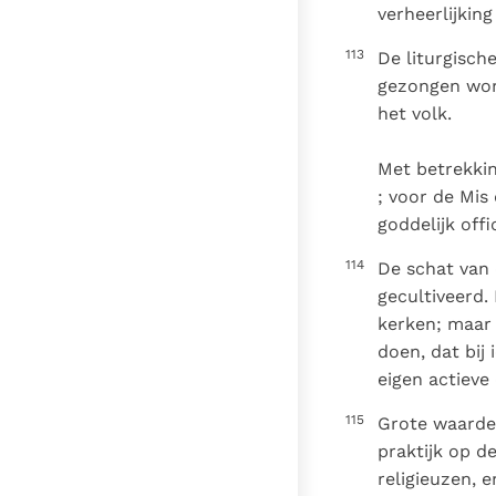
verheerlijkin
113
De liturgisch
gezongen wor
het volk.
Met betrekkin
; voor de Mis 
goddelijk offi
114
De schat van
gecultiveerd.
kerken; maar
doen, dat bij
eigen actieve
115
Grote waarde
praktijk op d
religieuzen, 