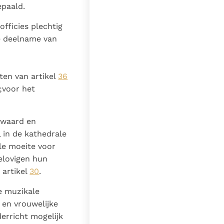
epaald.
officies plechtig
e deelname van
ten van artikel
36
;voor het
ewaard en
 in de kathedrale
le moeite voor
gelovigen hun
 artikel
30
.
e muzikale
 en vrouwelijke
derricht mogelijk