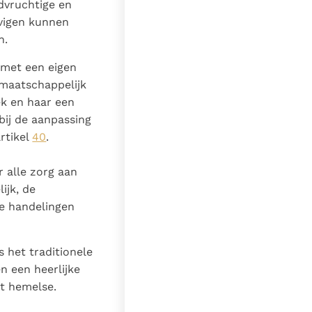
odvruchtige en
ovigen kunnen
n.
 met een eigen
n maatschappelijk
k en haar een
bij de aanpassing
rtikel
40
.
 alle zorg aan
ijk, de
ge handelingen
 het traditionele
n een heerlijke
et hemelse.