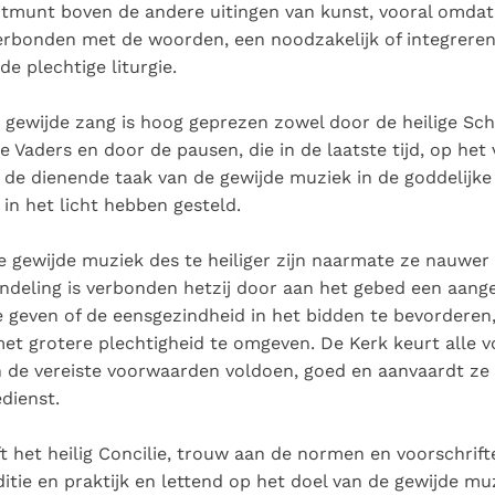
Paus in Pavia: St.
koninkrijk te
itmunt boven de andere uitingen van kunst, vooral omdat 
als een taak"
groeit stilletjes door
Augustinus toont ons de
herkennen
De mystiek. De
erbonden met de woorden, een noodzakelijk of integrere
liefde, niet door
noodzaak om "naar het
mystieke
de plechtige liturgie.
dwang
innerlijk" toe te keren.
verschijnselen en de
heiligheid
 gewijde zang is hoog geprezen zowel door de heilige Sch
ge Vaders en door de pausen, die in de laatste tijd, op he
X, de dienende taak van de gewijde muziek in de goddelijke
in het licht hebben gesteld.
 gewijde muziek des te heiliger zijn naarmate ze nauwer
andeling is verbonden hetzij door aan het gebed een aan
e geven of de eensgezindheid in het bidden te bevorderen,
 met grotere plechtigheid te omgeven. De Kerk keurt alle
n de vereiste voorwaarden voldoen, goed en aanvaardt ze
edienst.
t het heilig Concilie, trouw aan de normen en voorschrif
ditie en praktijk en lettend op het doel van de gewijde muz