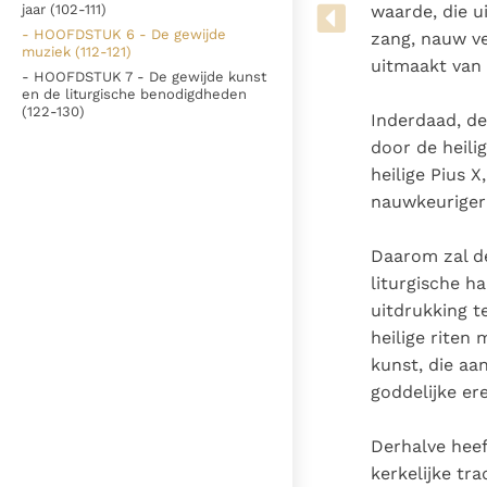
Denzinger
Gebruiksvoorwaarden
waarde, die u
jaar (102-111)
- HOOFDSTUK 6 - De gewijde
zang, nauw v
muziek (112-121)
uitmaakt van 
- HOOFDSTUK 7 - De gewijde kunst
en de liturgische benodigdheden
(122-130)
Inderdaad, de
door de heili
heilige Pius 
nauwkeuriger 
Daarom zal de
liturgische h
uitdrukking t
heilige riten
kunst, die aa
goddelijke er
Derhalve heef
kerkelijke tra