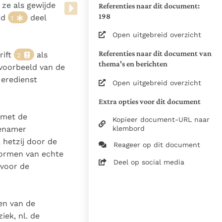
Zie de gebruiksvoorwaarden
ze als gewijde
Referenties naar dit document:
van de documenten
198
nd
deel
1
1964
Open uitgebreid overzicht
Ecclesia Docens
Referenties naar dit document van
rift
als
2
23-02-2026
thema's en berichten
t voorbeeld van de
570
 eredienst
Open uitgebreid overzicht
nl
Extra opties voor dit document
 met de
Kopieer document-URL naar
klembord
genamer
 hetzij door de
Reageer op dit document
 vormen van echte
Deel op social media
 voor de
ten van de
iek, nl. de