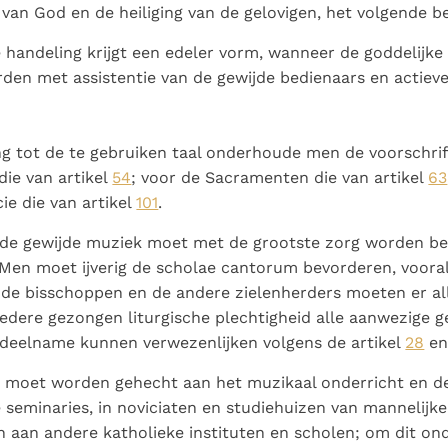
g van God en de heiliging van de gelovigen, het volgende b
e handeling krijgt een edeler vorm, wanneer de goddelijke 
den met assistentie van de gewijde bedienaars en actiev
g tot de te gebruiken taal onderhoude men de voorschrif
die van artikel
54
; voor de Sacramenten die van artikel
63
cie die van artikel
101
.
 de gewijde muziek moet met de grootste zorg worden b
 Men moet ijverig de scholae cantorum bevorderen, vooral
 de bisschoppen en de andere zielenherders moeten er al
 iedere gezongen liturgische plechtigheid alle aanwezige 
 deelname kunnen verwezenlijken volgens de artikel
28
en
 moet worden gehecht aan het muzikaal onderricht en d
e seminaries, in noviciaten en studiehuizen van mannelijke
en aan andere katholieke instituten en scholen; om dit on