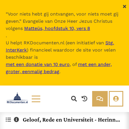
“
Voor niets hebt gij ontvangen, voor niets moet gij
geven.
” Evangelie van Onze Heer Jezus Christus
volgens
Matteüs, hoofdstuk 10, vers 8
.
U helpt RKDocumenten.nl (een initiatief van
Stg.
InterKerk
) financieel waardoor de site voor velen
beschikbaar is
met een donatie van 10 euro
, of
met een ander,
groter, eenmalig bedrag
.
Lezen
Over ons
Geloof, Rede en Universiteit - Herinne
Documenten
Over RK Documenten
ringen en reflecties
Bijbel
Meedoen