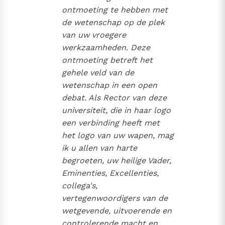
Paus Leo XIV in Pavia: "De stad is zowel een gave als
ontmoeting te hebben met
een taak"
Paus in Pavia: St. Augustinus toont ons de noodzaak om
de wetenschap op de plek
"naar het innerlijk" toe te keren.
van uw vroegere
werkzaamheden. Deze
RK Documenten stelt heel veel belangrijke
ontmoeting betreft het
kerkelijke documenten van de Rooms
gehele veld van de
Katholieke Kerk in het Nederlands beschikbaar
wetenschap in een open
en is volledig afhankelijk van donaties.
debat. Als Rector van deze
universiteit, die in haar logo
Ik help mee!
een verbinding heeft met
het logo van uw wapen, mag
ik u allen van harte
begroeten, uw heilige Vader,
Eminenties, Excellenties,
collega's,
vertegenwoordigers van de
wetgevende, uitvoerende en
controlerende macht en