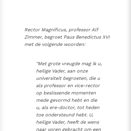
Thema’s
Doneren
Berichten
Nieuwsbrief
Denzinger
Gebruiksvoorwaarden
Rector Magnificus, professor Alf
Zimmer, begroet Paus Benedictus XVI
Nieuwste Documenten
met de volgende woorden:
5. Het gebed van de Kerk
In Christus wordt onze honger vervuld
"Met grote vreugde mag ik u,
Leer de kostbare parel van Gods koninkrijk te
heilige Vader, aan onze
herkennen
Gods Koninkrijk groeit stilletjes door liefde, niet door
universiteit begroeten, die u
dwang
De mystiek. De mystieke verschijnselen en de
als professor en vice-rector
heiligheid
op beslissende momenten
Berichten
mede gevormd hebt en die
u, als ere-doctor, tot heden
Het Vaticaan publiceert een nieuwe Latijnse uitgave
toe ondersteund hebt. U,
van het Romeins martyrologium
Vaticaanse financiële waakhond verliest autonomie
heilige Vader, heeft de wens
Paus spreekt het Wereldvoedselprogramma toe
naar voren gebracht om een