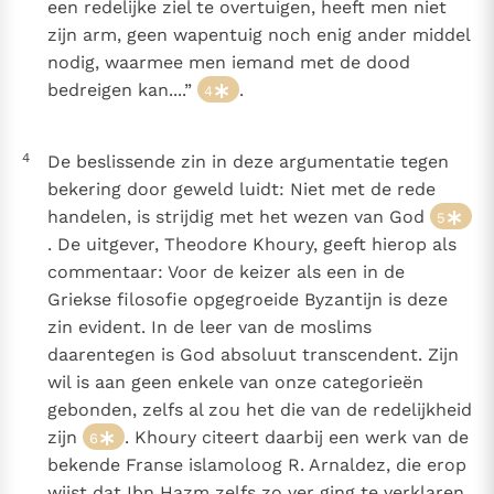
een redelijke ziel te overtuigen, heeft men niet
zijn arm, geen wapentuig noch enig ander middel
nodig, waarmee men iemand met de dood
bedreigen kan....”
.
4
4
De beslissende zin in deze argumentatie tegen
bekering door geweld luidt: Niet met de rede
handelen, is strijdig met het wezen van God
5
. De uitgever, Theodore Khoury, geeft hierop als
commentaar: Voor de keizer als een in de
Griekse filosofie opgegroeide Byzantijn is deze
zin evident. In de leer van de moslims
daarentegen is God absoluut transcendent. Zijn
wil is aan geen enkele van onze categorieën
gebonden, zelfs al zou het die van de redelijkheid
zijn
. Khoury citeert daarbij een werk van de
6
bekende Franse islamoloog R. Arnaldez, die erop
wijst dat Ibn Hazm zelfs zo ver ging te verklaren,