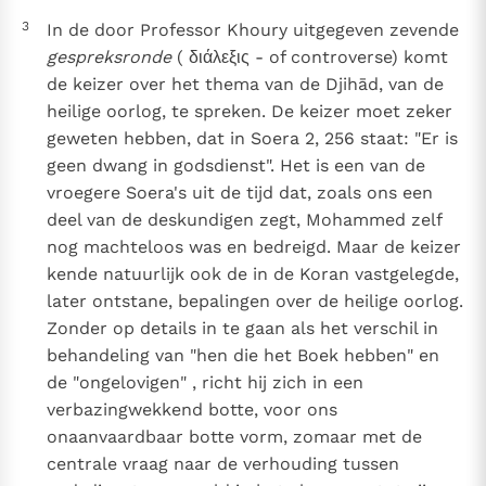
3
In de door Professor Khoury uitgegeven zevende
gespreksronde
( διάλεξις - of controverse) komt
de keizer over het thema van de Djihād, van de
heilige oorlog, te spreken. De keizer moet zeker
geweten hebben, dat in Soera 2, 256 staat: "Er is
geen dwang in godsdienst". Het is een van de
vroegere Soera's uit de tijd dat, zoals ons een
deel van de deskundigen zegt, Mohammed zelf
nog machteloos was en bedreigd. Maar de keizer
kende natuurlijk ook de in de Koran vastgelegde,
later ontstane, bepalingen over de heilige oorlog.
Zonder op details in te gaan als het verschil in
behandeling van "hen die het Boek hebben" en
de "ongelovigen" , richt hij zich in een
verbazingwekkend botte, voor ons
onaanvaardbaar botte vorm, zomaar met de
centrale vraag naar de verhouding tussen