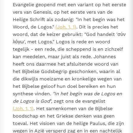
Evangelie geopend met een variant op het eerste
vers van Genesis, op het eerste vers van de
Heilige Schrift als zodanig: "In het begin was het
Woord, de Logos."
(Joh. 1, 1)
. Dit is precies het
woord, dat de keizer gebruikt: "God handelt 'σὺν
λόγω', met Logos." Logos is rede en woord
tegelijk - een rede, die scheppend is en zichzelf
kan meedelen, maar juist als rede. Johannes
heeft ons daarmee het afsluitende woord van
het Bijbelse Godsbegrip geschonken, waarin al
die dikwijls moeizame en kronkelige wegen van
het Bijbelse geloof hun doel bereiken en hun
synthese vinden.
"In het begin was de Logos en
de Logos is God
", zegt ons de evangelist
(Joh. 1, 1)
. Het samenkomen van de Bijbelse
boodschap en het Griekse denken was geen
toeval. Het visioen van de heilige Paulus, die zijn
wegen in Azië versperd zag en in een nachtelijk